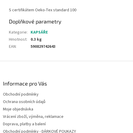
S certifikátem Oeko-Tex standard 100
Doplňkové parametry
Kategorie
:
KAPSÁŘE
Hmotnost
:
0.3 kg
EAN
:
590829742643
Z
á
p
a
Informace pro Vás
t
Obchodní podmínky
í
Ochrana osobních údajů
Moje objednávka
Vrácení zboží, výměna, reklamace
Doprava, platby a balení
Obchodní podmínky - DÁRKOVÉ POUKAZY