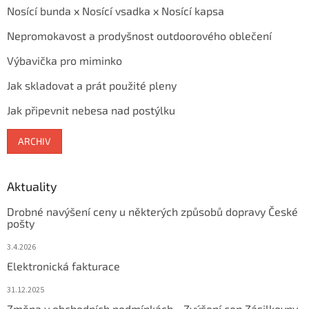
Nosící bunda x Nosící vsadka x Nosící kapsa
Nepromokavost a prodyšnost outdoorového oblečení
Výbavička pro miminko
Jak skladovat a prát použité pleny
Jak připevnit nebesa nad postýlku
ARCHIV
Aktuality
Drobné navýšení ceny u některých způsobů dopravy České
pošty
3.4.2026
Elektronická fakturace
31.12.2025
Změna v obchodních podmínkách - Zvýšení cen Zásilkovny