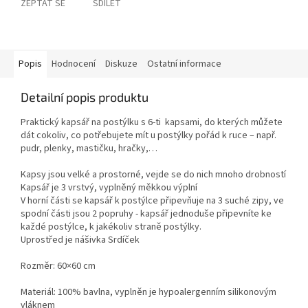
ZEPTAT SE
SDÍLET
Popis
Hodnocení
Diskuze
Ostatní informace
Detailní popis produktu
Praktický kapsář na postýlku s 6-ti kapsami, do kterých můžete
dát cokoliv, co potřebujete mít u postýlky pořád k ruce – např.
pudr, plenky, mastičku, hračky,…
Kapsy jsou velké a prostorné, vejde se do nich mnoho drobností
Kapsář je 3 vrstvý, vyplněný měkkou výplní
V horní části se kapsář k postýlce připevňuje na 3 suché zipy, ve
spodní části jsou 2 popruhy - kapsář jednoduše připevníte ke
každé postýlce, k jakékoliv straně postýlky.
Uprostřed je nášivka Srdíček
Rozměr: 60×60 cm
Materiál: 100% bavlna, vyplněn je hypoalergenním silikonovým
vláknem