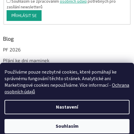
Souhlasím se zpracováním
osobních údajů
potřebných pro
zasílání newsletterů
PŘIHLÁSIT SE
Blog
PF 2026
Přání ke dni maminek
Používáme pouze nezbytné cookies, které pomáhají ke
správnému fungování těchto stránek. Analytické ani
Facebook
Marketingové cookies nepoužíváme. Více informací -
Ochrana
osobních údajů
Nastavení
Vytvořil Shoptet
Milí, od 29.7. do 14.8.2026 bude probíhat dovolená. Vaše objednávky a
dotazy vyřídím jakmile to bude možné, nejdéle od pondělí 17.8.2026.
Souhlasím
Copyright 2026
JáTyMy
. Všechna práva vyhrazena.
Děkuji Vám za pochopení. A přeji Vám krásné letní dny 🌞