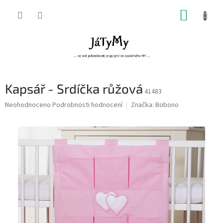
Přejít
NÁKUP
na
obsah
KOŠÍK
Kapsář - Srdíčka růžová
41483
Průměrné
Neohodnoceno
Podrobnosti hodnocení
Značka:
Bobono
hodnocení
produktu
je
0,0
z
5
hvězdiček.