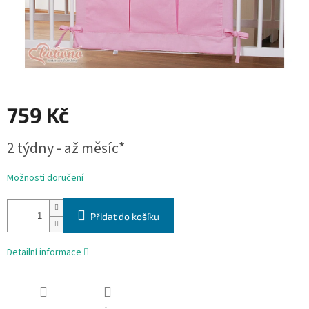
759 Kč
Měrná
2 týdny - až měsíc*
cena:
Možnosti doručení
Přidat do košíku
Detailní informace