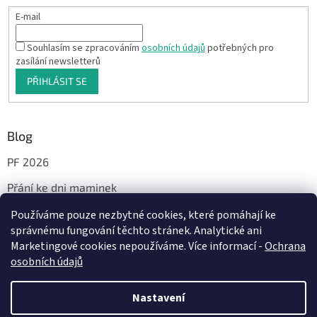
E-mail
Souhlasím se zpracováním
osobních údajů
potřebných pro
zasílání newsletterů
PŘIHLÁSIT SE
Blog
PF 2026
Přání ke dni maminek
Používáme pouze nezbytné cookies, které pomáhají ke
správnému fungování těchto stránek. Analytické ani
Facebook
Marketingové cookies nepoužíváme. Více informací -
Ochrana
osobních údajů
Nastavení
Vytvořil Shoptet