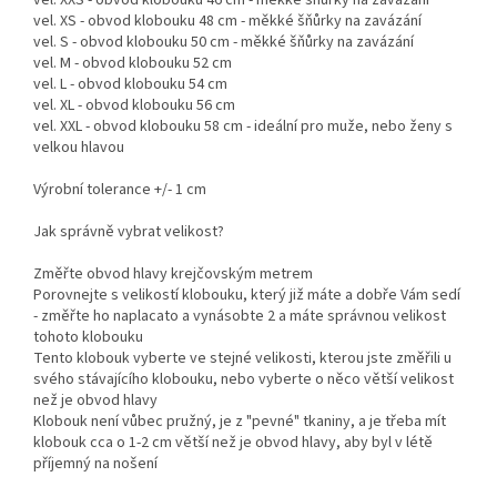
vel. XXS - obvod klobouku 46 cm - měkké šňůrky na zavázání
vel. XS - obvod klobouku 48 cm - měkké šňůrky na zavázání
vel. S - obvod klobouku 50 cm - měkké šňůrky na zavázání
vel. M - obvod klobouku 52 cm
vel. L - obvod klobouku 54 cm
vel. XL - obvod klobouku 56 cm
vel. XXL - obvod klobouku 58 cm - ideální pro muže, nebo ženy s
velkou hlavou
Výrobní tolerance +/- 1 cm
Jak správně vybrat velikost?
Změřte obvod hlavy krejčovským metrem
Porovnejte s velikostí klobouku, který již máte a dobře Vám sedí
- změřte ho naplacato a vynásobte 2 a máte správnou velikost
tohoto klobouku
Tento klobouk vyberte ve stejné velikosti, kterou jste změřili u
svého stávajícího klobouku, nebo vyberte o něco větší velikost
než je obvod hlavy
Klobouk není vůbec pružný, je z "pevné" tkaniny, a je třeba mít
klobouk cca o 1-2 cm větší než je obvod hlavy, aby byl v létě
příjemný na nošení