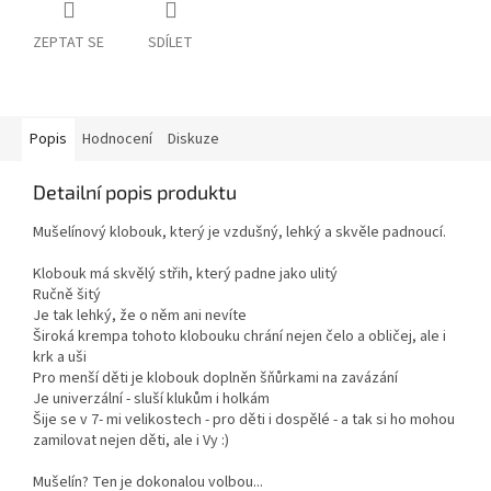
ZEPTAT SE
SDÍLET
Popis
Hodnocení
Diskuze
Detailní popis produktu
Mušelínový klobouk, který je vzdušný, lehký a skvěle padnoucí.
Klobouk má skvělý střih, který padne jako ulitý
Ručně šitý
Je tak lehký, že o něm ani nevíte
Široká krempa tohoto klobouku chrání nejen čelo a obličej, ale i
krk a uši
Pro menší děti je klobouk doplněn šňůrkami na zavázání
Je univerzální - sluší klukům i holkám
Šije se v 7- mi velikostech - pro děti i dospělé - a tak si ho mohou
zamilovat nejen děti, ale i Vy :)
Mušelín? Ten je dokonalou volbou...