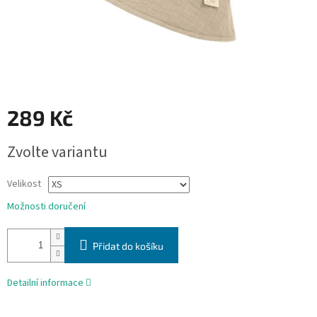
289 Kč
Měrná
Zvolte variantu
cena:
Velikost
Možnosti doručení
Přidat do košíku
Detailní informace