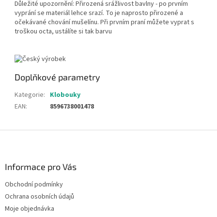
Důležité upozornění: Přirozená srážlivost bavlny - po prvním
vyprání se materiál lehce srazí. To je naprosto přirozené a
očekávané chování mušelínu. Při prvním praní můžete vyprat s
troškou octa, ustálíte si tak barvu
Doplňkové parametry
Kategorie
:
Klobouky
EAN
:
8596738001478
Z
á
p
a
Informace pro Vás
t
Obchodní podmínky
í
Ochrana osobních údajů
Moje objednávka