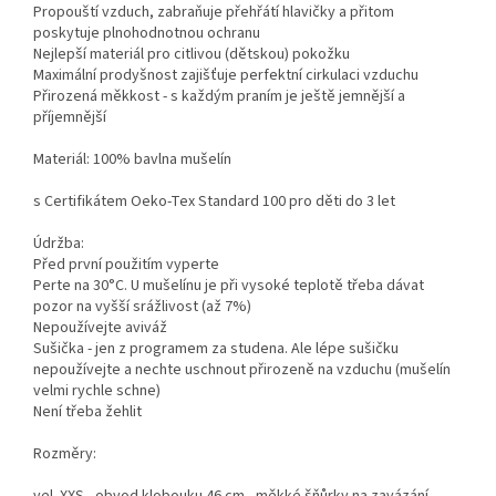
Propouští vzduch, zabraňuje přehřátí hlavičky a přitom
poskytuje plnohodnotnou ochranu
Nejlepší materiál pro citlivou (dětskou) pokožku
Maximální prodyšnost zajišťuje perfektní cirkulaci vzduchu
Přirozená měkkost - s každým praním je ještě jemnější a
příjemnější
Materiál: 100% bavlna mušelín
s Certifikátem Oeko-Tex Standard 100 pro děti do 3 let
Údržba:
Před první použitím vyperte
Perte na 30°C. U mušelínu je při vysoké teplotě třeba dávat
pozor na vyšší srážlivost (až 7%)
Nepoužívejte aviváž
Sušička - jen z programem za studena. Ale lépe sušičku
nepoužívejte a nechte uschnout přirozeně na vzduchu (mušelín
velmi rychle schne)
Není třeba žehlit
Rozměry: