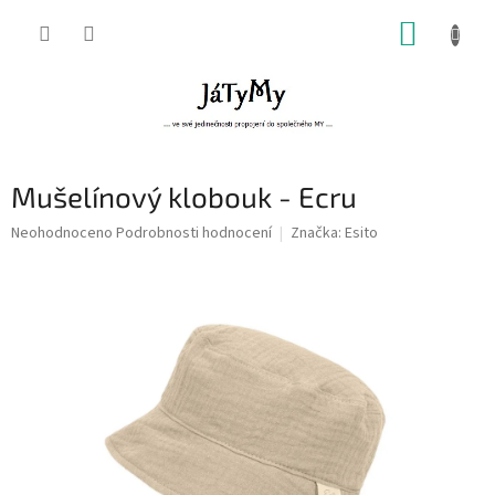
Přejít
NÁKUP
na
obsah
KOŠÍK
Mušelínový klobouk - Ecru
Průměrné
Neohodnoceno
Podrobnosti hodnocení
Značka:
Esito
hodnocení
produktu
je
0,0
z
5
hvězdiček.