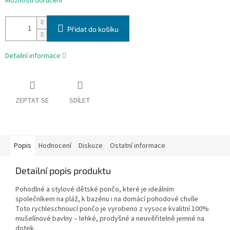
Možnosti doručení
Přidat do košíku
Detailní informace
ZEPTAT SE
SDÍLET
Popis
Hodnocení
Diskuze
Ostatní informace
Detailní popis produktu
Pohodlné a stylové dětské pončo, které je ideálním
společníkem na pláž, k bazénu i na domácí pohodové chvíle
Toto rychleschnoucí pončo je vyrobeno z vysoce kvalitní 100%
mušelínové bavlny – lehké, prodyšné a neuvěřitelně jemné na
dotek.