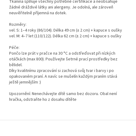
Tkanina splňuje všechny potřebné certifikace a neobsahuje
žádné dráždivé látky ani alergeny. Je odolná, ale zároveň
neuvěřitelně příjemná na dotek.
Rozměry:
vel. S: 1–4 roky (86/104). Délka 49 cm (± 2 cm) + kapuce s oušky
vel. M: 4–7 let (110/122). Délka 62 cm (± 2 cm) + kapuce s oušky
Péče:
Pončo lze prát v pračce na 30 °C a odstřeďovat při nízkých
otáčkách (max 800). Používejte šetrné prací prostředky bez
bělidel.
Díky kvalitnímu zpracování si zachová svůj tvar i barvy i po
opakovaném praní. A navíc se mušelín každým praním stává
ještě jemnějším :)
Upozornění: Nenechávejte dítě samo bez dozoru. Obal není
hračka, odstraňte ho z dosahu dítěte
Z
á