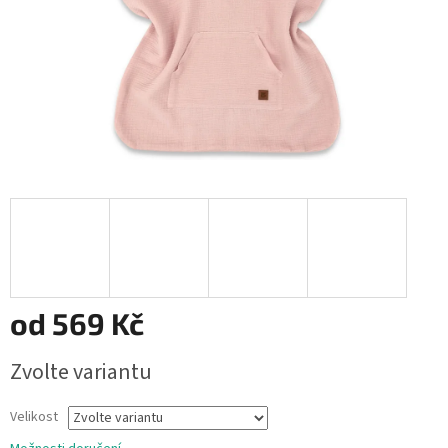
od
569 Kč
Měrná
Zvolte variantu
cena:
Velikost