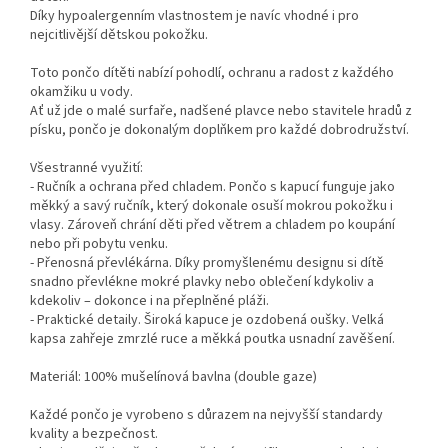
Díky hypoalergenním vlastnostem je navíc vhodné i pro
nejcitlivější dětskou pokožku.
Toto pončo dítěti nabízí pohodlí, ochranu a radost z každého
okamžiku u vody.
Ať už jde o malé surfaře, nadšené plavce nebo stavitele hradů z
písku, pončo je dokonalým doplňkem pro každé dobrodružství.
Všestranné využití:
- Ručník a ochrana před chladem. Pončo s kapucí funguje jako
měkký a savý ručník, který dokonale osuší mokrou pokožku i
vlasy. Zároveň chrání děti před větrem a chladem po koupání
nebo při pobytu venku.
- Přenosná převlékárna. Díky promyšlenému designu si dítě
snadno převlékne mokré plavky nebo oblečení kdykoliv a
kdekoliv – dokonce i na přeplněné pláži.
- Praktické detaily. Široká kapuce je ozdobená oušky. Velká
kapsa zahřeje zmrzlé ruce a měkká poutka usnadní zavěšení.
Materiál: 100% mušelínová bavlna (double gaze)
Každé pončo je vyrobeno s důrazem na nejvyšší standardy
kvality a bezpečnost.