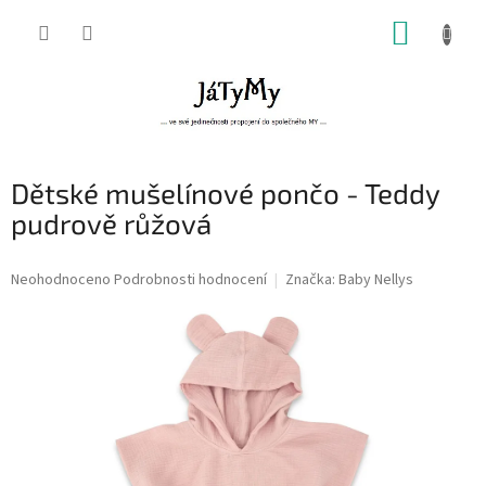
Přejít
NÁKUP
na
obsah
KOŠÍK
Dětské mušelínové pončo - Teddy
pudrově růžová
Průměrné
Neohodnoceno
Podrobnosti hodnocení
Značka:
Baby Nellys
hodnocení
produktu
je
0,0
z
5
hvězdiček.