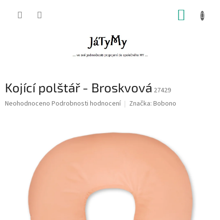
Přejít
NÁKUP
na
obsah
KOŠÍK
Kojící polštář - Broskvová
27429
Průměrné
Neohodnoceno
Podrobnosti hodnocení
Značka:
Bobono
hodnocení
produktu
je
0,0
z
5
hvězdiček.