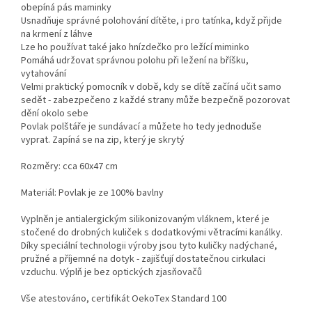
obepíná pás maminky
Usnadňuje správné polohování dítěte, i pro tatínka, když přijde
na krmení z láhve
Lze ho používat také jako hnízdečko pro ležící miminko
Pomáhá udržovat správnou polohu při ležení na bříšku,
vytahování
Velmi praktický pomocník v době, kdy se dítě začíná učit samo
sedět - zabezpečeno z každé strany může bezpečně pozorovat
dění okolo sebe
Povlak polštáře je sundávací a můžete ho tedy jednoduše
vyprat. Zapíná se na zip, který je skrytý
Rozměry: cca 60x47 cm
Materiál: Povlak je ze 100% bavlny
Vyplněn je antialergickým silikonizovaným vláknem, které je
stočené do drobných kuliček s dodatkovými větracími kanálky.
Díky speciální technologii výroby jsou tyto kuličky nadýchané,
pružné a příjemné na dotyk - zajišťují dostatečnou cirkulaci
vzduchu. Výplň je bez optických zjasňovačů
Vše atestováno, certifikát OekoTex Standard 100