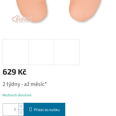
629 Kč
Měrná
2 týdny - až měsíc*
cena:
Možnosti doručení
Přidat do košíku