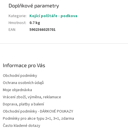
Doplňkové parametry
Kategorie
:
Kojící polštáře - podkova
Hmotnost
:
0.7 kg
EAN
:
5902366025701
Z
á
p
a
Informace pro Vás
t
Obchodní podmínky
í
Ochrana osobních údajů
Moje objednávka
Vrácení zboží, výměna, reklamace
Doprava, platby a balení
Obchodní podmínky - DÁRKOVÉ POUKAZY
Podmínky pro akce typu 2+1, 3+1, zdarma
Často kladené dotazy