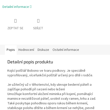
Detailní informace
ZEPTAT SE
SDÍLET
Popis
Hodnocení
Diskuze
Ostatní informace
Detailní popis produktu
Kojící polštář Bobono ve tvaru podkovy. Je speciálně
vyprofilovaný, vícefunkční polštář určený pro dítě i rodiče.
Je užitečný už v těhotenství, kdy ulevuje bederní páteři a
zajišťuje pohodlí při sezení nebo ležení
Umožňuje komfortní uložení miminka při kojení, pomáhající
mamince nezatěžovat páteř, uvolnit svaly ramen, krku a zad.
Také poskytuje pohodlnou oporu rukou během krmení,
stabilizuje polohu dítěte a během krmení se nehýbe, pevně