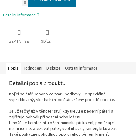
Detailní informace
ZEPTAT SE
SDÍLET
Popis
Hodnocení
Diskuze
Ostatní informace
Detailní popis produktu
Kojící polštář Bobono ve tvaru podkovy. Je speciálně
vyprofilovaný, vícefunkční polštář určený pro dítě i rodiče.
Je užitečný už v těhotenství, kdy ulevuje bederní páteři a
zajišťuje pohodlí při sezení nebo ležení
Umožňuje komfortní uložení miminka při kojení, pomáhající
mamince nezatěžovat páteř, uvolnit svaly ramen, krku a zad.
Také poskytuje pohodlnou oporu rukou během krmení,