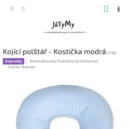
Přejít
NÁKUP
na
obsah
KOŠÍK
Kojící polštář - Kostička modrá
27441
Průměrné
Neohodnoceno
Podrobnosti hodnocení
Doprodej
hodnocení
Značka:
Bobono
produktu
je
0,0
z
5
hvězdiček.