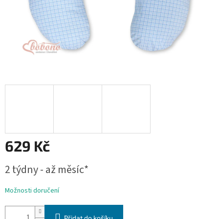
629 Kč
Měrná
2 týdny - až měsíc*
cena:
Možnosti doručení
Přidat do košíku