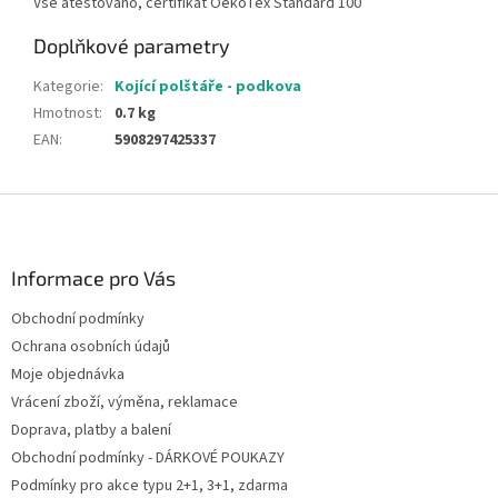
Vše atestováno, certifikát OekoTex Standard 100
Doplňkové parametry
Kategorie
:
Kojící polštáře - podkova
Hmotnost
:
0.7 kg
EAN
:
5908297425337
Z
á
p
a
Informace pro Vás
t
Obchodní podmínky
í
Ochrana osobních údajů
Moje objednávka
Vrácení zboží, výměna, reklamace
Doprava, platby a balení
Obchodní podmínky - DÁRKOVÉ POUKAZY
Podmínky pro akce typu 2+1, 3+1, zdarma