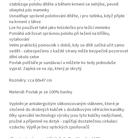
stabilizuje polohu dítěte a během krmení se nehýbe, pevně
obepíná pás maminky
Usnadňuje správné polohování dítěte, i pro tatínka, když přijde
na krmení z láhve
Lze ho používat také jako hnízdečko pro ležící miminko
Pomáhá udržovat správnou polohu při ležení na bříšku,
vytahování
Velmi praktický pomocník v době, kdy se dítě začíná učit samo
sedět - zabezpečeno z každé strany může bezpečně pozorovat
dění okolo sebe
Povlak polštáře je sundávací a můžete ho tedy jednoduše
vyprat. Zapíná se na zip, který je skrytý
Rozměry: cca 60x47 cm
Materiál: Povlak je ze 100% bavlny
Vyplněn je antialergickým silikonizovaným vláknem, které je
stočené do drobných kuliček s dodatkovými větracími kanálky.
Díky speciální technologii výroby jsou tyto kuličky nadýchané,
pružné a příjemné na dotyk - zajišťují dostatečnou cirkulaci
vzduchu. Výplň je bez optických zjasňovačů