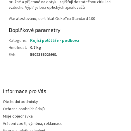
pružné a příjemné na dotyk - zajišťují dostatečnou cirkulaci
vzduchu. Výplň je bez optických zjasňovačů
Vše atestováno, certifikát OekoTex Standard 100
Doplňkové parametry
Kategorie
:
Kojící polštáře - podkova
Hmotnost
:
0.7 kg
EAN
:
5902366025961
Z
á
p
a
Informace pro Vás
t
Obchodní podmínky
í
Ochrana osobních údajů
Moje objednávka
Vrácení zboží, výměna, reklamace