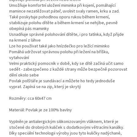
Umožňuje komfortní uložení miminka při kojení, pomáhající
mamince nezatěžovat páteř, uvolnit svaly ramen, krku a zad.
Také poskytuje pohodlnou oporu rukou během krmení,
stabilizuje polohu dítěte a během krmení se nehýbe, pevně
obepíná pás maminky
Usnadňuje správné polohování dítěte, i pro tatínka, když přijde
na krmení z láhve
Lze ho používat také jako hnízdečko pro ležící miminko
Pomáhá udržovat správnou polohu při ležení na bříšku,
vytahování
Velmi praktický pomocník v době, kdy se dítě začíná učit samo
sedět - zabezpečeno z každé strany může bezpečně pozorovat
dění okolo sebe
Povlak polštáře je sundávací a můžete ho tedy jednoduše
vyprat. Zapíná se na zip, který je skrytý
Rozměry: cca 60x47 cm
Materiál: Povlak je ze 100% bavlny
Vyplněn je antialergickým silikonizovaným vláknem, které je
stočené do drobných kuliček s dodatkovými větracími kanálky.
Díky speciální technologii výroby jsou tyto kuličky nadýchané,