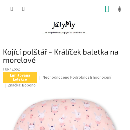
Přejít
NÁKUP
na
obsah
KOŠÍK
Kojící polštář - Králíček baletka na
morelové
FUN42662
Limitovaná
Průměrné
Neohodnoceno
Podrobnosti hodnocení
kolekce
hodnocení
Značka:
Bobono
produktu
je
0,0
z
5
hvězdiček.