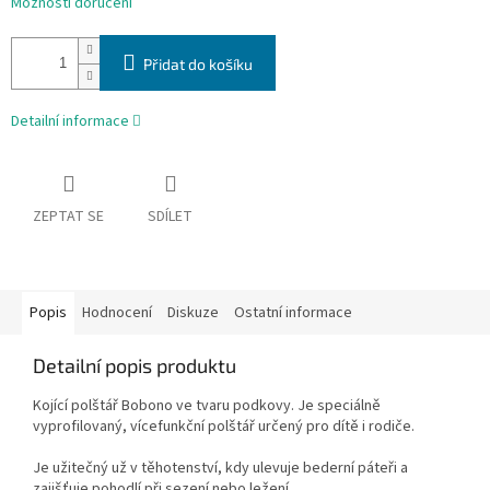
Možnosti doručení
Přidat do košíku
Detailní informace
ZEPTAT SE
SDÍLET
Popis
Hodnocení
Diskuze
Ostatní informace
Detailní popis produktu
Kojící polštář Bobono ve tvaru podkovy. Je speciálně
vyprofilovaný, vícefunkční polštář určený pro dítě i rodiče.
Je užitečný už v těhotenství, kdy ulevuje bederní páteři a
zajišťuje pohodlí při sezení nebo ležení