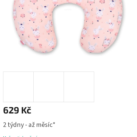
629 Kč
Měrná
2 týdny - až měsíc*
cena: