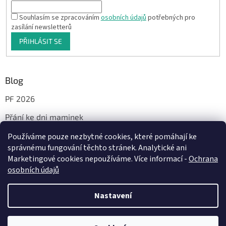
Souhlasím se zpracováním
osobních údajů
potřebných pro
zasílání newsletterů
PŘIHLÁSIT SE
Blog
PF 2026
Přání ke dni maminek
Používáme pouze nezbytné cookies, které pomáhají ke
správnému fungování těchto stránek. Analytické ani
Facebook
Marketingové cookies nepoužíváme. Více informací -
Ochrana
osobních údajů
Nastavení
Vytvořil Shoptet
Milí, od 29.7. do 14.8.2026 bude probíhat dovolená. Vaše objednávky a
dotazy vyřídím jakmile to bude možné, nejdéle od pondělí 17.8.2026.