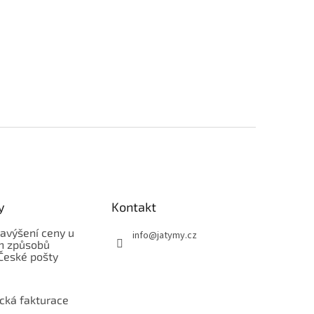
y
Kontakt
avýšení ceny u
info
@
jatymy.cz
h způsobů
České pošty
ická fakturace