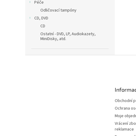
Péče
Odličovací tampóny
CD, DVD
CD
Ostatní - DVD, LP, Audiokazety,
MiniDisky, atd.
Z
á
p
a
t
Informac
í
Obchodní 
Ochrana os
Moje objed
Vrácení zbo
reklamace