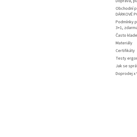
Doprava, pl
Obchodní p
DÁRKOVÉ P
Podmínky p
3+1, zdarm
Často klad
Materiály
Certifikáty
Testy ergo
Jak se sprá
Doprodej x