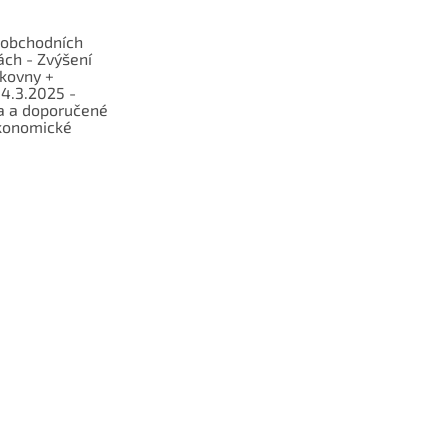
obchodních
ch - Zvýšení
lkovny +
 4.3.2025 -
a a doporučené
konomické