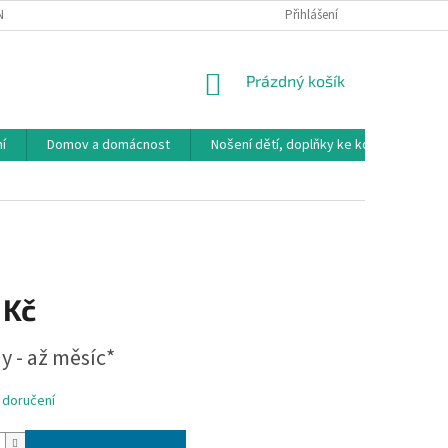
NÁVKA
VRÁCENÍ ZBOŽÍ, VÝMĚNA, REKLAMACE
Přihlášení
DOPRAVA, PLATBY A B
NÁKUPNÍ
Prázdný košík
KOŠÍK
í
Domov a domácnost
Nošení dětí, doplňky ke kočárkům
 Kč
y - až měsíc*
 doručení