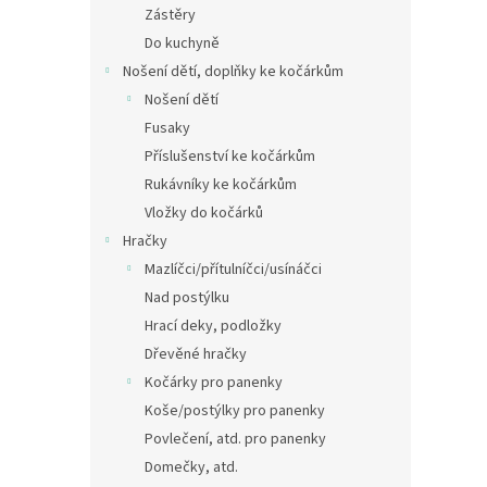
Zástěry
Do kuchyně
Nošení dětí, doplňky ke kočárkům
Nošení dětí
Fusaky
Příslušenství ke kočárkům
Rukávníky ke kočárkům
Vložky do kočárků
Hračky
Mazlíčci/přítulníčci/usínáčci
Nad postýlku
Hrací deky, podložky
Dřevěné hračky
Kočárky pro panenky
Koše/postýlky pro panenky
Povlečení, atd. pro panenky
Domečky, atd.