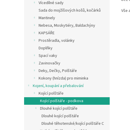
Vícedílné sady
Sada do mojžíšových košů, kočárků
Vše 
Mantinely
Nebesa, Moskytiéry, Baldachýny
KAPSÁŘE
Prostěradla, volánky
Doplňky
Spací vaky
Zavinovačky
Deky, Dečky, Polštáře
Kokony (hnízda) pro miminka
Kojení, koupání a přebalování
Kojící polštáře
Kojící polštáře - podkova
Dlouhé kojící polštáře
Dlouhé kojící polštáře
Dlouhé těhotenské/kojící polštáře C