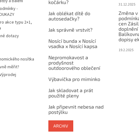
atby a balení
kočárku?
31.12.2025
odmínky -
Změna v 
Jak oblékat dítě do
OUKAZY
podmínká
autosedačky?
ro akce typu 2+1,
cen Zási
a
doplnění
Jak správně vrstvit?
Balíkovn
ené dotazy
dopisy e
Nosící bunda x Nosící
vsadka x Nosící kapsa
19.2.2025
Nepromokavost a
nomického nosítka
prodyšnost
vně měřit?
outdoorového oblečení
 Výprodej
Výbavička pro miminko
Jak skladovat a prát
použité pleny
Jak připevnit nebesa nad
postýlku
ARCHIV