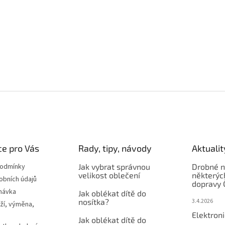
e pro Vás
Rady, tipy, návody
Aktualit
podmínky
Jak vybrat správnou
Drobné n
velikost oblečení
některýc
obních údajů
dopravy 
návka
Jak oblékat dítě do
nosítka?
3.4.2026
ží, výměna,
Elektron
Jak oblékat dítě do