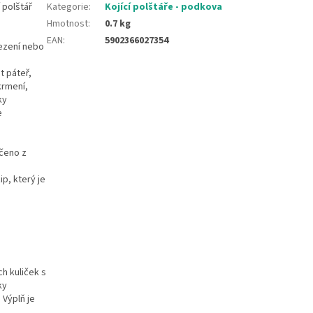
 polštář
Kategorie
:
Kojící polštáře - podkova
Hmotnost
:
0.7 kg
EAN
:
5902366027354
sezení nebo
t páteř,
krmení,
ky
ve
ečeno z
p, který je
h kuliček s
ky
 Výplň je