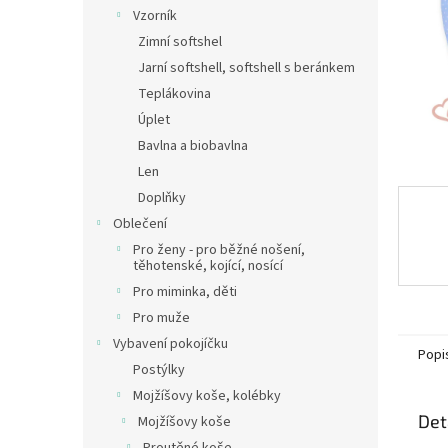
n
Vzorník
e
Zimní softshel
l
Jarní softshell, softshell s beránkem
Teplákovina
Úplet
Bavlna a biobavlna
Len
Doplňky
Oblečení
Pro ženy - pro běžné nošení,
těhotenské, kojící, nosící
Pro miminka, děti
Pro muže
Vybavení pokojíčku
Popi
Postýlky
Mojžíšovy koše, kolébky
Det
Mojžíšovy koše