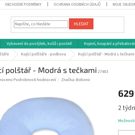
OBCHODNÍ PODMÍNKY
OCHRANA OSOBNÍCH ÚDAJŮ
MOJE OBJED
HLEDAT
Vybavení do postýlek, košů i postelí
Kojení, koupání a přebalován
lštáře
Kojící polštáře - podkova
Kojící polštář - Modrá s tečkami
cí polštář - Modrá s tečkami
27483
né
noceno
Podrobnosti hodnocení
Značka:
Bobono
ní
629
u
Měrná
2 týdn
cena:
ek.
Možnosti