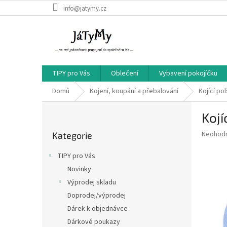
Přejít
info@jatymy.cz
na
obsah
TIPY pro Vás
Oblečení
Vybavení pokojíčku
Domů
Kojení, koupání a přebalování
Kojící po
P
Kojí
o
Přeskočit
s
Průměr
Neohod
Kategorie
kategorie
t
hodnoce
r
produkt
TIPY pro Vás
a
je
Novinky
0,0
n
z
Výprodej skladu
n
5
í
Doprodej/výprodej
hvězdič
p
Dárek k objednávce
a
Dárkové poukazy