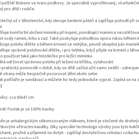
cí polštář Bobono ve tvaru podkovy. Je speciálně vyprofilovaný, vícefunkční
ý pro dítě i rodiče.
itečný už v těhotenství, kdy ulevuje bederní páteři a zajišťuje pohodlí při 
í
ňuje komfortní uložení miminka při kojení, pomáhající mamince nezatěžova
nit svaly ramen, krku a zad. Také poskytuje pohodlnou oporu rukou během 
ilizuje polohu dítěte a během krmení se nehýbe, pevně obepíná pás mamin
ňuje správné polohování dítěte, i pro tatínka, když přijde na krmení z láh
ho používat také jako hnízdečko pro ležící miminko
há udržovat správnou polohu při ležení na bříšku, vytahování
i praktický pomocník v době, kdy se dítě začíná učit samo sedět - zabezp
é strany může bezpečně pozorovat dění okolo sebe
ak polštáře je sundávací a můžete ho tedy jednoduše vyprat. Zapíná se na zi
tý
ěry: cca 60x47 cm
riál: Povlak je ze 100% bavlny
něn je antialergickým silikonizovaným vláknem, které je
stočené do drobnýc
kovými větracími kanálky. Díky speciální technologii výroby jsou tyto kulič
hané, pružné a příjemné na dotyk - zajišťují dostatečnou cirkulaci vzduchu.
optických zjasňovačů