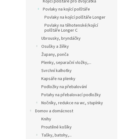
Kojící polštáře pro dvojčátka
Povlaky na kojící polštáře
Povlaky na kojící polštáře Longer
Povlaky na těhotenské/kojící
polštáře Longer C
Ubrousky, bryndáčky
Osušky a žíňky
Župany, ponča
Plenky, separační vložky,...
Svrchní kalhotky
Kapsáře na plenky
Podložky na přebalování
Potahy na přebalovací podložky
Nočníky, redukce na wc, stupínky
Domov a domácnost
Knihy
Proutěné košíky
Tašky, batohy,...