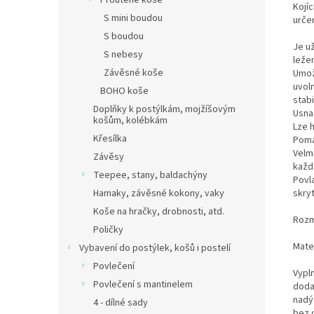
Proutěné koše
Kojí
S mini boudou
určen
S boudou
Je už
S nebesy
ležen
Závěsné koše
Umož
uvol
BOHO koše
stab
Doplňky k postýlkám, mojžíšovým
Usnad
košům, kolébkám
Lze 
Křesílka
Pomá
Velm
Závěsy
každ
Teepee, stany, baldachýny
Povl
skry
Hamaky, závěsné kokony, vaky
Koše na hračky, drobnosti, atd.
Rozm
Poličky
Mate
Vybavení do postýlek, košů i postelí
Povlečení
Vypl
Povlečení s mantinelem
dodat
nadýc
4 - dílné sady
bez 