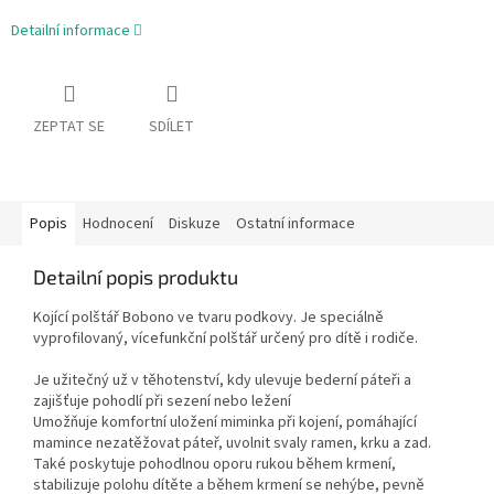
Detailní informace
ZEPTAT SE
SDÍLET
Popis
Hodnocení
Diskuze
Ostatní informace
Detailní popis produktu
Kojící polštář Bobono ve tvaru podkovy. Je speciálně
vyprofilovaný, vícefunkční polštář určený pro dítě i rodiče.
Je užitečný už v těhotenství, kdy ulevuje bederní páteři a
zajišťuje pohodlí při sezení nebo ležení
Umožňuje komfortní uložení miminka při kojení, pomáhající
mamince nezatěžovat páteř, uvolnit svaly ramen, krku a zad.
Také poskytuje pohodlnou oporu rukou během krmení,
stabilizuje polohu dítěte a během krmení se nehýbe, pevně