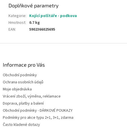
Doplňkové parametry
Kategorie
:
Kojící polštáře - podkova
Hmotnost
:
0.7 kg
EAN
:
5902366025695
Z
á
p
a
Informace pro Vás
t
Obchodní podmínky
í
Ochrana osobních údajů
Moje objednávka
Vrácení zboží, výměna, reklamace
Doprava, platby a balení
Obchodní podmínky - DÁRKOVÉ POUKAZY
Podmínky pro akce typu 2+1, 3+1, zdarma
Často kladené dotazy