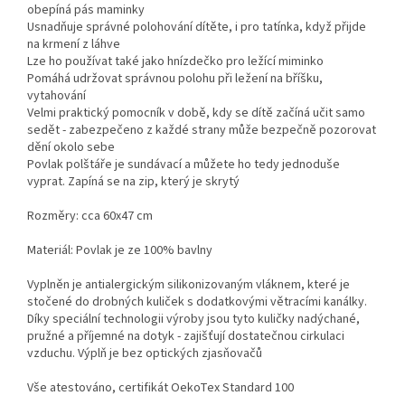
obepíná pás maminky
Usnadňuje správné polohování dítěte, i pro tatínka, když přijde
na krmení z láhve
Lze ho používat také jako hnízdečko pro ležící miminko
Pomáhá udržovat správnou polohu při ležení na bříšku,
vytahování
Velmi praktický pomocník v době, kdy se dítě začíná učit samo
sedět - zabezpečeno z každé strany může bezpečně pozorovat
dění okolo sebe
Povlak polštáře je sundávací a můžete ho tedy jednoduše
vyprat. Zapíná se na zip, který je skrytý
Rozměry: cca 60x47 cm
Materiál: Povlak je ze 100% bavlny
Vyplněn je antialergickým silikonizovaným vláknem, které je
stočené do drobných kuliček s dodatkovými větracími kanálky.
Díky speciální technologii výroby jsou tyto kuličky nadýchané,
pružné a příjemné na dotyk - zajišťují dostatečnou cirkulaci
vzduchu. Výplň je bez optických zjasňovačů
Vše atestováno, certifikát OekoTex Standard 100