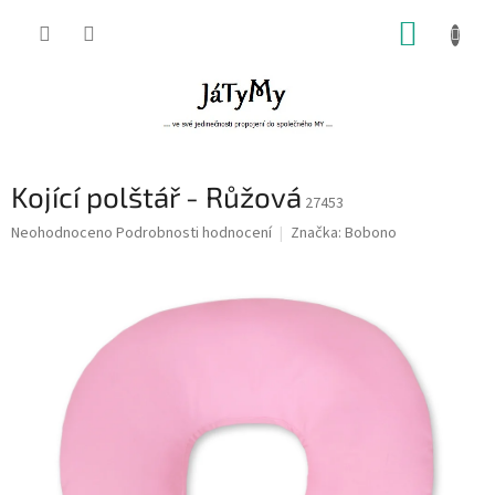
Přejít
NÁKUP
na
obsah
KOŠÍK
Kojící polštář - Růžová
27453
Průměrné
Neohodnoceno
Podrobnosti hodnocení
Značka:
Bobono
hodnocení
produktu
je
0,0
z
5
hvězdiček.