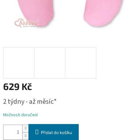
629 Kč
Měrná
2 týdny - až měsíc*
cena:
Možnosti doručení
Přidat do košíku