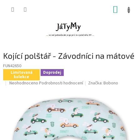
Přejít
NÁKUP
na
obsah
KOŠÍK
Kojící polštář - Závodníci na mátové
FUN42650
Limitovaná
Doprodej
kolekce
Průměrné
Neohodnoceno
Podrobnosti hodnocení
Značka:
Bobono
hodnocení
produktu
je
0,0
z
5
hvězdiček.