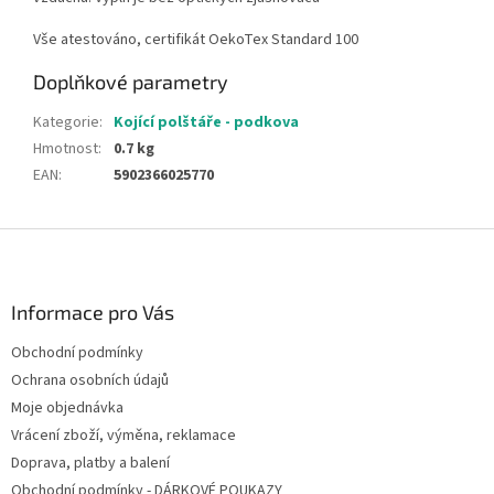
Vše atestováno, certifikát OekoTex Standard 100
Doplňkové parametry
Kategorie
:
Kojící polštáře - podkova
Hmotnost
:
0.7 kg
EAN
:
5902366025770
Z
á
p
a
Informace pro Vás
t
Obchodní podmínky
í
Ochrana osobních údajů
Moje objednávka
Vrácení zboží, výměna, reklamace
Doprava, platby a balení
Obchodní podmínky - DÁRKOVÉ POUKAZY