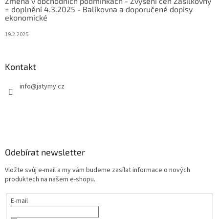
Změna v obchodních podmínkách - Zvýšení cen Zásilkovny
+ doplnění 4.3.2025 - Balíkovna a doporučené dopisy
ekonomické
19.2.2025
Kontakt
info
@
jatymy.cz
Odebírat newsletter
Vložte svůj e-mail a my vám budeme zasílat informace o nových
produktech na našem e-shopu.
E-mail