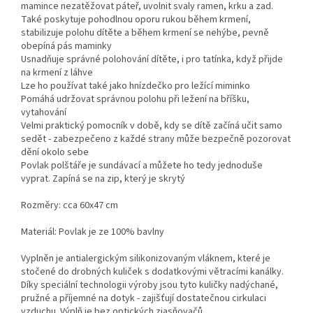
mamince nezatěžovat páteř, uvolnit svaly ramen, krku a zad.
Také poskytuje pohodlnou oporu rukou během krmení,
stabilizuje polohu dítěte a během krmení se nehýbe, pevně
obepíná pás maminky
Usnadňuje správné polohování dítěte, i pro tatínka, když přijde
na krmení z láhve
Lze ho používat také jako hnízdečko pro ležící miminko
Pomáhá udržovat správnou polohu při ležení na bříšku,
vytahování
Velmi praktický pomocník v době, kdy se dítě začíná učit samo
sedět - zabezpečeno z každé strany může bezpečně pozorovat
dění okolo sebe
Povlak polštáře je sundávací a můžete ho tedy jednoduše
vyprat. Zapíná se na zip, který je skrytý
Rozměry: cca 60x47 cm
Materiál: Povlak je ze 100% bavlny
Vyplněn je antialergickým silikonizovaným vláknem, které je
stočené do drobných kuliček s dodatkovými větracími kanálky.
Díky speciální technologii výroby jsou tyto kuličky nadýchané,
pružné a příjemné na dotyk - zajišťují dostatečnou cirkulaci
vzduchu. Výplň je bez optických zjasňovačů