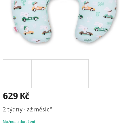
629 Kč
Měrná
2 týdny - až měsíc*
cena:
Možnosti doručení