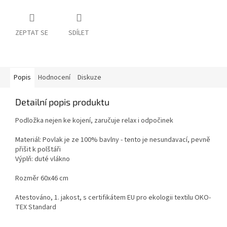
ZEPTAT SE
SDÍLET
Popis
Hodnocení
Diskuze
Detailní popis produktu
Podložka nejen ke kojení, zaručuje relax i odpočinek
Materiál: Povlak je ze 100% bavlny - tento je nesundavací, pevně
přišit k polštáři
Výplň: duté vlákno
Rozměr 60x46 cm
Atestováno, 1. jakost, s certifikátem EU pro ekologii textilu OKO-
TEX Standard