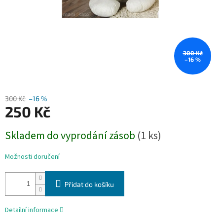
300 Kč
–16 %
300 Kč
–16 %
250 Kč
Měrná
Skladem do vyprodání zásob
(1 ks)
cena:
Možnosti doručení
Přidat do košíku
Detailní informace