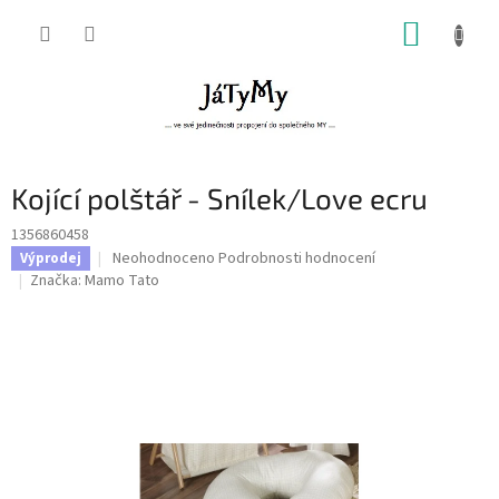
Přejít
NÁKUP
na
obsah
KOŠÍK
Kojící polštář - Snílek/Love ecru
1356860458
Průměrné
Neohodnoceno
Podrobnosti hodnocení
Výprodej
hodnocení
Značka:
Mamo Tato
produktu
je
0,0
z
5
hvězdiček.