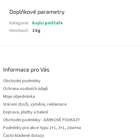
Doplňkové parametry
Kategorie
:
Kojící polštáře
Hmotnost
:
2 kg
Z
á
p
a
Informace pro Vás
t
Obchodní podmínky
í
Ochrana osobních údajů
Moje objednávka
Vrácení zboží, výměna, reklamace
Doprava, platby a balení
Obchodní podmínky - DÁRKOVÉ POUKAZY
Podmínky pro akce typu 2+1, 3+1, zdarma
Často kladené dotazy