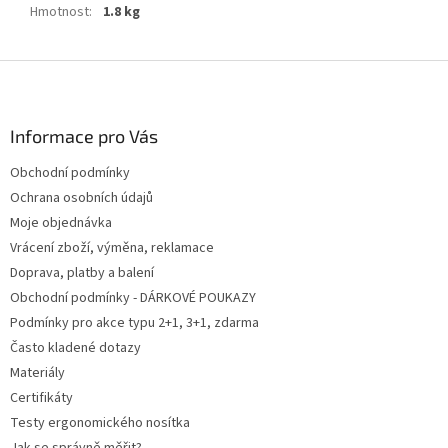
Hmotnost
:
1.8 kg
Z
á
p
a
Informace pro Vás
t
Obchodní podmínky
í
Ochrana osobních údajů
Moje objednávka
Vrácení zboží, výměna, reklamace
Doprava, platby a balení
Obchodní podmínky - DÁRKOVÉ POUKAZY
Podmínky pro akce typu 2+1, 3+1, zdarma
Často kladené dotazy
Materiály
Certifikáty
Testy ergonomického nosítka