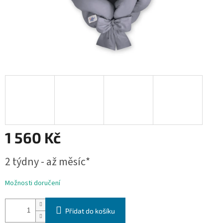
1 560 Kč
Měrná
2 týdny - až měsíc*
cena:
Možnosti doručení
Přidat do košíku