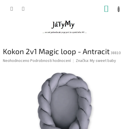
Přejít
NÁKUP
na
obsah
KOŠÍK
Kokon 2v1 Magic loop - Antracit
38810
Průměrné
Neohodnoceno
Podrobnosti hodnocení
Značka:
My sweet baby
hodnocení
produktu
je
0,0
z
5
hvězdiček.