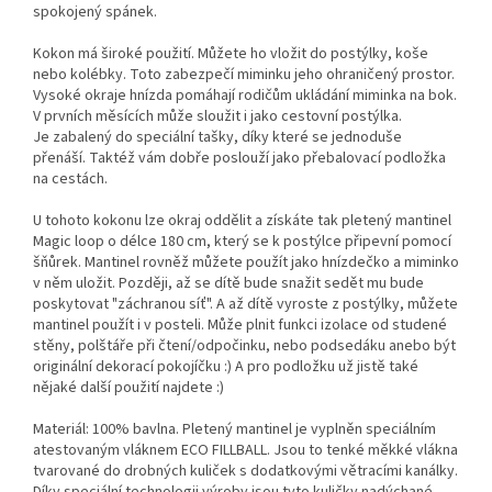
spokojený spánek.
Kokon má široké použití. Můžete ho vložit do postýlky, koše
nebo kolébky. Toto zabezpečí miminku jeho ohraničený prostor.
Vysoké okraje hnízda pomáhají rodičům ukládání miminka na bok.
V prvních měsících může sloužit i jako cestovní postýlka.
Je zabalený do speciální tašky, díky které se jednoduše
přenáší. Taktéž vám dobře poslouží jako přebalovací podložka
na cestách.
U tohoto kokonu lze okraj oddělit a získáte tak pletený mantinel
Magic loop o délce 180 cm, který se k postýlce připevní pomocí
šňůrek. Mantinel rovněž můžete použít jako hnízdečko a miminko
v něm uložit. Později, až se dítě bude snažit sedět mu bude
poskytovat "záchranou síť". A až dítě vyroste z postýlky, můžete
mantinel použít i v posteli. Může plnit funkci izolace od studené
stěny, polštáře při čtení/odpočinku, nebo podsedáku anebo být
originální dekorací pokojíčku :) A pro podložku už jistě také
nějaké další použití najdete :)
Materiál: 100% bavlna. Pletený mantinel je vyplněn speciálním
atestovaným vláknem ECO FILLBALL. Jsou to tenké měkké vlákna
tvarované do drobných kuliček s dodatkovými větracími kanálky.