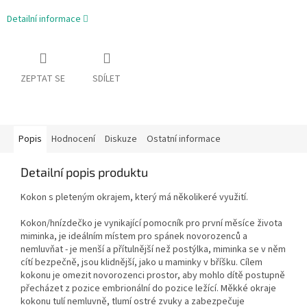
Detailní informace
ZEPTAT SE
SDÍLET
Popis
Hodnocení
Diskuze
Ostatní informace
Detailní popis produktu
Kokon s pleteným okrajem, který má několikeré využití.
Kokon/hnízdečko je vynikající pomocník pro první měsíce života
miminka, je ideálním místem pro spánek novorozenců a
nemluvňat - je menší a přítulnější než postýlka, miminka se v něm
cítí bezpečně, jsou klidnější, jako u maminky v bříšku. Cílem
kokonu je omezit novorozenci prostor, aby mohlo dítě postupně
přecházet z pozice embrionální do pozice ležící. Měkké okraje
kokonu tulí nemluvně, tlumí ostré zvuky a zabezpečuje