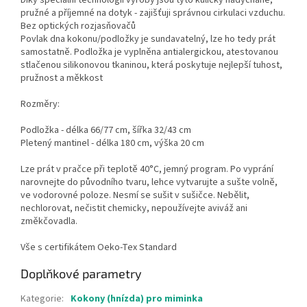
Díky speciální technologii výroby jsou tyto kuličky nadýchané,
pružné a příjemné na dotyk - zajišťuji správnou cirkulaci vzduchu.
Bez optických rozjasňovačů
Povlak dna kokonu/podložky je sundavatelný, lze ho tedy prát
samostatně. Podložka je vyplněna antialergickou, atestovanou
stlačenou silikonovou tkaninou, která poskytuje nejlepší tuhost,
pružnost a měkkost
Rozměry:
Podložka - délka 66/77 cm, šířka 32/43 cm
Pletený mantinel - délka 180 cm, výška 20 cm
Lze prát v pračce při teplotě 40°C, jemný program. Po vyprání
narovnejte do původního tvaru, lehce vytvarujte a sušte volně,
ve vodorovné poloze. Nesmí se sušit v sušičce. Nebělit,
nechlorovat, nečistit chemicky, nepoužívejte aviváž ani
změkčovadla.
Vše s certifikátem Oeko-Tex Standard
Doplňkové parametry
Kategorie
:
Kokony (hnízda) pro miminka