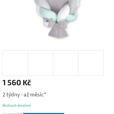
1 560 Kč
Měrná
2 týdny - až měsíc*
cena:
Možnosti doručení