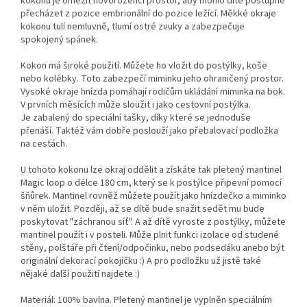
kokonu je omezit novorozenci prostor, aby mohlo dítě postupně
přecházet z pozice embrionální do pozice ležící. Měkké okraje
kokonu tulí nemluvně, tlumí ostré zvuky a zabezpečuje
spokojený spánek.
Kokon má široké použití. Můžete ho vložit do postýlky, koše
nebo kolébky. Toto zabezpečí miminku jeho ohraničený prostor.
Vysoké okraje hnízda pomáhají rodičům ukládání miminka na bok.
V prvních měsících může sloužit i jako cestovní postýlka.
Je zabalený do speciální tašky, díky které se jednoduše
přenáší. Taktéž vám dobře poslouží jako přebalovací podložka
na cestách.
U tohoto kokonu lze okraj oddělit a získáte tak pletený mantinel
Magic loop o délce 180 cm, který se k postýlce připevní pomocí
šňůrek. Mantinel rovněž můžete použít jako hnízdečko a miminko
v něm uložit. Později, až se dítě bude snažit sedět mu bude
poskytovat "záchranou síť". A až dítě vyroste z postýlky, můžete
mantinel použít i v posteli. Může plnit funkci izolace od studené
stěny, polštáře při čtení/odpočinku, nebo podsedáku anebo být
originální dekorací pokojíčku :) A pro podložku už jistě také
nějaké další použití najdete :)
Materiál: 100% bavlna. Pletený mantinel je vyplněn speciálním