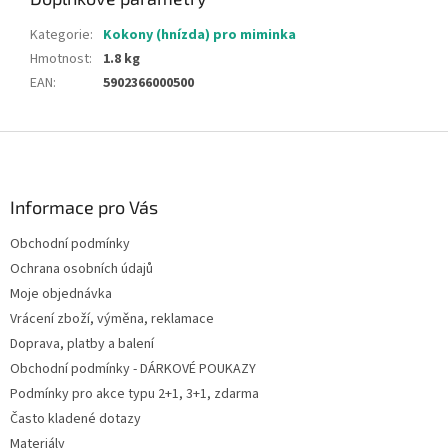
Kategorie
:
Kokony (hnízda) pro miminka
Hmotnost
:
1.8 kg
EAN
:
5902366000500
Z
á
p
a
Informace pro Vás
t
Obchodní podmínky
í
Ochrana osobních údajů
Moje objednávka
Vrácení zboží, výměna, reklamace
Doprava, platby a balení
Obchodní podmínky - DÁRKOVÉ POUKAZY
Podmínky pro akce typu 2+1, 3+1, zdarma
Často kladené dotazy
Materiály