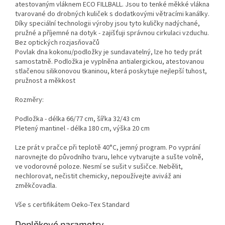
atestovaným vláknem ECO FILLBALL. Jsou to tenké měkké vlákna
tvarované do drobných kuliček s dodatkovými větracími kanálky.
Díky speciální technologii výroby jsou tyto kuličky nadýchané,
pružné a příjemné na dotyk - zajišťuji správnou cirkulaci vzduchu.
Bez optických rozjasňovačů
Povlak dna kokonu/podložky je sundavatelný, lze ho tedy prát
samostatně. Podložka je vyplněna antialergickou, atestovanou
stlačenou silikonovou tkaninou, která poskytuje nejlepší tuhost,
pružnost a měkkost
Rozměry:
Podložka - délka 66/77 cm, šířka 32/43 cm
Pletený mantinel - délka 180 cm, výška 20 cm
Lze prát v pračce při teplotě 40°C, jemný program. Po vyprání
narovnejte do původního tvaru, lehce vytvarujte a sušte volně,
ve vodorovné poloze. Nesmí se sušit v sušičce. Nebělit,
nechlorovat, nečistit chemicky, nepoužívejte aviváž ani
změkčovadla.
Vše s certifikátem Oeko-Tex Standard
Doplňkové parametry