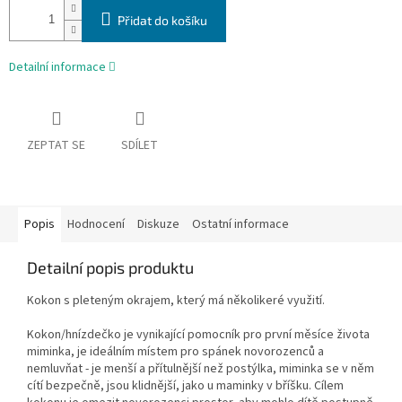
Přidat do košíku
Detailní informace
ZEPTAT SE
SDÍLET
Popis
Hodnocení
Diskuze
Ostatní informace
Detailní popis produktu
Kokon s pleteným okrajem, který má několikeré využití.
Kokon/hnízdečko je vynikající pomocník pro první měsíce života
miminka, je ideálním místem pro spánek novorozenců a
nemluvňat - je menší a přítulnější než postýlka, miminka se v něm
cítí bezpečně, jsou klidnější, jako u maminky v bříšku. Cílem