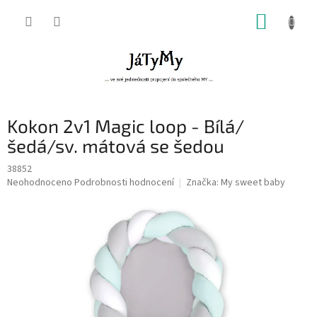
Přejít
NÁKUP
na
obsah
KOŠÍK
Kokon 2v1 Magic loop - Bílá/
šedá/sv. mátová se šedou
38852
Průměrné
Neohodnoceno
Podrobnosti hodnocení
Značka:
My sweet baby
hodnocení
produktu
je
0,0
z
5
hvězdiček.