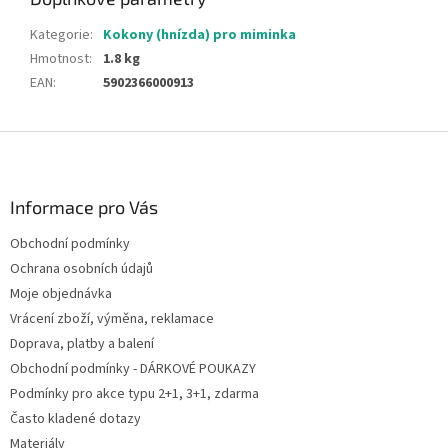
Kategorie
:
Kokony (hnízda) pro miminka
Hmotnost
:
1.8 kg
EAN
:
5902366000913
Z
á
p
a
Informace pro Vás
t
Obchodní podmínky
í
Ochrana osobních údajů
Moje objednávka
Vrácení zboží, výměna, reklamace
Doprava, platby a balení
Obchodní podmínky - DÁRKOVÉ POUKAZY
Podmínky pro akce typu 2+1, 3+1, zdarma
Často kladené dotazy
Materiály