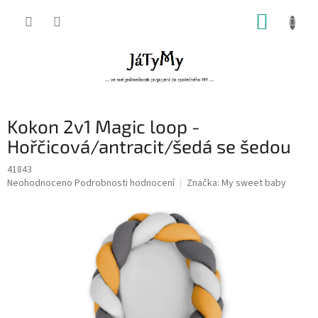
Přejít
NÁKUP
na
obsah
KOŠÍK
Kokon 2v1 Magic loop -
Hořčicová/antracit/šedá se šedou
41843
Průměrné
Neohodnoceno
Podrobnosti hodnocení
Značka:
My sweet baby
hodnocení
produktu
je
0,0
z
5
hvězdiček.