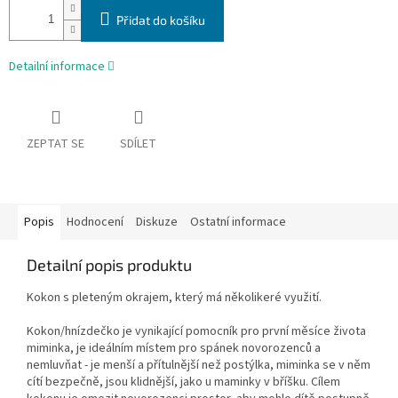
Přidat do košíku
Detailní informace
ZEPTAT SE
SDÍLET
Popis
Hodnocení
Diskuze
Ostatní informace
Detailní popis produktu
Kokon s pleteným okrajem, který má několikeré využití.
Kokon/hnízdečko je vynikající pomocník pro první měsíce života
miminka, je ideálním místem pro spánek novorozenců a
nemluvňat - je menší a přítulnější než postýlka, miminka se v něm
cítí bezpečně, jsou klidnější, jako u maminky v bříšku. Cílem