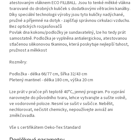
atestovaným vláknem ECO FILLBALL. Jsou to tenké měkké vlákna
tvarované do drobných kuliček s dodatkovými větracími kanálky.
Díky speciální technologii výroby jsou tyto kuličky nadýchané,
pružné a příjemné na dotyk - zajišťuji správnou cirkulaci vzduchu.
Bez optických rozjasňovačů
Povlak dna kokonu/podložky je sundavatelný, lze ho tedy prát
samostatně. Podložka je vyplněna antialergickou, atestovanou
stlačenou silikonovou tkaninou, která poskytuje nejlepší tuhost,
pružnost a měkkost
Rozměry:
Podložka - délka 66/77 cm, šířka 32/43 cm
Pletený mantinel - délka 180 cm, výška 20 cm
Lze prát v pračce při teplotě 40°C, jemný program. Po vyprání
narovnejte do původního tvaru, lehce vytvarujte a sušte volně,
ve vodorovné poloze. Nesmí se sušit v sušičce. Nebělit,
nechlorovat, nečistit chemicky, nepoužívejte aviváž ani
změkčovadla.
Vše s certifikátem Oeko-Tex Standard
Doplňkové parametry