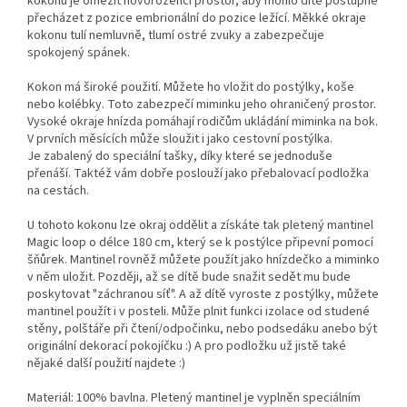
kokonu je omezit novorozenci prostor, aby mohlo dítě postupně
přecházet z pozice embrionální do pozice ležící. Měkké okraje
kokonu tulí nemluvně, tlumí ostré zvuky a zabezpečuje
spokojený spánek.
Kokon má široké použití. Můžete ho vložit do postýlky, koše
nebo kolébky. Toto zabezpečí miminku jeho ohraničený prostor.
Vysoké okraje hnízda pomáhají rodičům ukládání miminka na bok.
V prvních měsících může sloužit i jako cestovní postýlka.
Je zabalený do speciální tašky, díky které se jednoduše
přenáší. Taktéž vám dobře poslouží jako přebalovací podložka
na cestách.
U tohoto kokonu lze okraj oddělit a získáte tak pletený mantinel
Magic loop o délce 180 cm, který se k postýlce připevní pomocí
šňůrek. Mantinel rovněž můžete použít jako hnízdečko a miminko
v něm uložit. Později, až se dítě bude snažit sedět mu bude
poskytovat "záchranou síť". A až dítě vyroste z postýlky, můžete
mantinel použít i v posteli. Může plnit funkci izolace od studené
stěny, polštáře při čtení/odpočinku, nebo podsedáku anebo být
originální dekorací pokojíčku :) A pro podložku už jistě také
nějaké další použití najdete :)
Materiál: 100% bavlna. Pletený mantinel je vyplněn speciálním