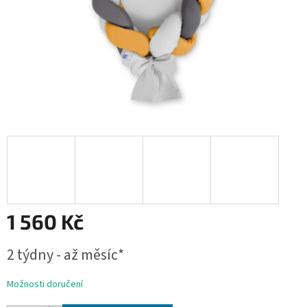
1 560 Kč
Měrná
2 týdny - až měsíc*
cena:
Možnosti doručení