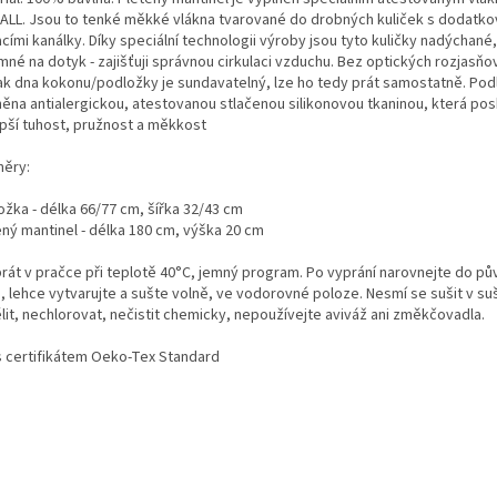
BALL. Jsou to tenké měkké vlákna tvarované do drobných kuliček s dodatk
cími kanálky. Díky speciální technologii výroby jsou tyto kuličky nadýchané
mné na dotyk - zajišťuji správnou cirkulaci vzduchu. Bez optických rozjasň
ak dna kokonu/podložky je sundavatelný, lze ho tedy prát samostatně. Pod
něna antialergickou, atestovanou stlačenou silikonovou tkaninou, která pos
epší tuhost, pružnost a měkkost
ěry:
ožka - délka 66/77 cm, šířka 32/43 cm
ený mantinel - délka 180 cm, výška 20 cm
prát v pračce při teplotě 40°C, jemný program. Po vyprání narovnejte do p
, lehce vytvarujte a sušte volně, ve vodorovné poloze. Nesmí se sušit v su
lit, nechlorovat, nečistit chemicky, nepoužívejte aviváž ani změkčovadla.
s certifikátem Oeko-Tex Standard