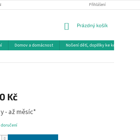
NÁVKA
VRÁCENÍ ZBOŽÍ, VÝMĚNA, REKLAMACE
Přihlášení
DOPRAVA, PLATBY A B
NÁKUPNÍ
Prázdný košík
KOŠÍK
í
Domov a domácnost
Nošení dětí, doplňky ke kočárkům
0 Kč
y - až měsíc*
 doručení