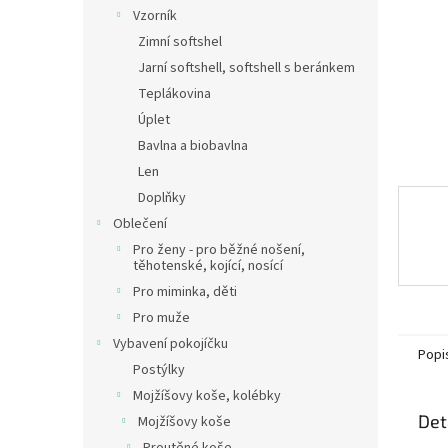
n
Vzorník
e
Zimní softshel
l
Jarní softshell, softshell s beránkem
Teplákovina
Úplet
Bavlna a biobavlna
Len
Doplňky
Oblečení
Pro ženy - pro běžné nošení,
těhotenské, kojící, nosící
Pro miminka, děti
Pro muže
Vybavení pokojíčku
Popi
Postýlky
Mojžíšovy koše, kolébky
Det
Mojžíšovy koše