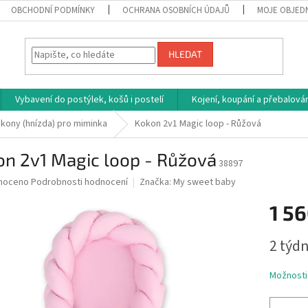
OBCHODNÍ PODMÍNKY
OCHRANA OSOBNÍCH ÚDAJŮ
MOJE OBJED
HLEDAT
Vybavení do postýlek, košů i postelí
Kojení, koupání a přebalován
kony (hnízda) pro miminka
Kokon 2v1 Magic loop - Růžová
on 2v1 Magic loop - Růžová
38897
né
noceno
Podrobnosti hodnocení
Značka:
My sweet baby
ní
1 56
u
Měrná
2 týdn
cena:
ek.
Možnosti