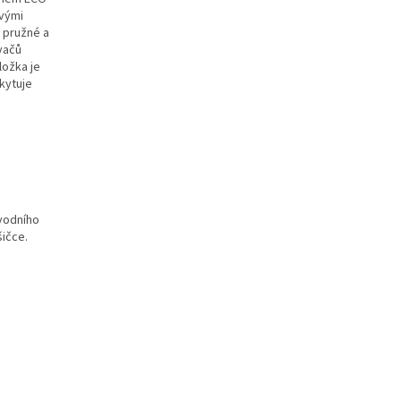
ovými
, pružné a
ovačů
ložka je
kytuje
ůvodního
šičce.