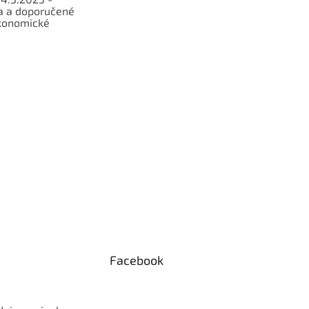
a a doporučené
konomické
Facebook