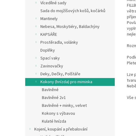
Vícedílné sady
FILL
Sada do mojžíšových košů, kočárků
větra
příje
Mantinely
Povl
Nebesa, Moskytiéry, Baldachýny
vypl
nejl
KAPSÁŘE
Prostěradla, volánky
Rozm
Doplňky
Podl
Spací vaky
Plet
Zavinovačky
Deky, Dečky, Polštáře
Lze 
tvaru
Kokony (hnízda) pro miminka
Nebě
Bavlněné
Vše 
Bavlněné 2v1
Bavlněné + minky, velvet
Kokony s výbavou
Kulaté hnízda
Kojení, koupání a přebalování