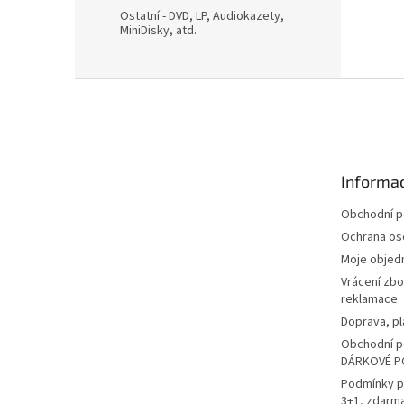
Ostatní - DVD, LP, Audiokazety,
MiniDisky, atd.
Z
á
p
a
t
Informac
í
Obchodní 
Ochrana os
Moje objed
Vrácení zbo
reklamace
Doprava, pl
Obchodní p
DÁRKOVÉ P
Podmínky p
3+1, zdarm