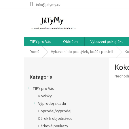
Přejít
info@jatymy.cz
na
obsah
TIPY pro Vás
Oblečení
Vybavení pokojíčku
Domů
Vybavení do postýlek, košů i postelí
Ko
P
Kok
o
Přeskočit
s
Průměr
Neohod
Kategorie
kategorie
t
hodnoce
r
produkt
TIPY pro Vás
a
je
Novinky
0,0
n
z
Výprodej skladu
n
5
í
Doprodej/výprodej
hvězdič
p
Dárek k objednávce
a
Dárkové poukazy