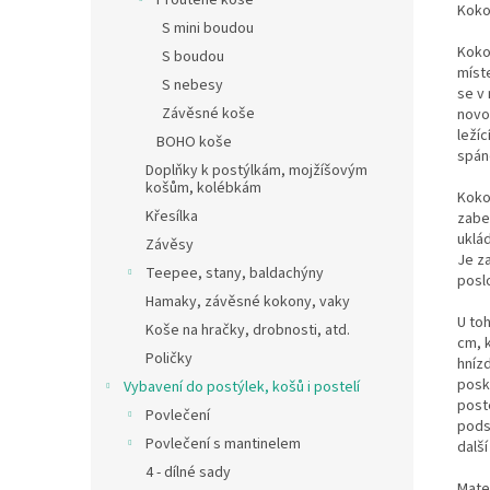
Proutěné koše
Koko
S mini boudou
Koko
S boudou
míst
S nebesy
se v 
Závěsné koše
novo
leží
BOHO koše
spán
Doplňky k postýlkám, mojžíšovým
košům, kolébkám
Koko
Křesílka
zabe
uklád
Závěsy
Je z
Teepee, stany, baldachýny
posl
Hamaky, závěsné kokony, vaky
U toh
Koše na hračky, drobnosti, atd.
cm, 
Poličky
hníz
posky
Vybavení do postýlek, košů i postelí
poste
Povlečení
pods
Povlečení s mantinelem
další
4 - dílné sady
Mate