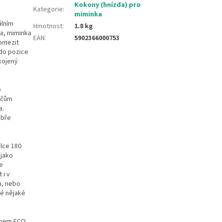
Kokony (hnízda) pro
Kategorie
:
miminka
álním
Hmotnost
:
1.8 kg
ka, miminka
EAN
:
5902366000753
 omezit
 do pozice
kojený
o
ičům
a.
obře
élce 180
 jako
e
 i v
u, nebo
ké nějaké
áknem ECO