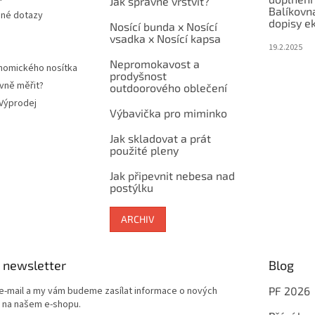
Jak správně vrstvit?
Balíkovn
ené dotazy
dopisy e
Nosící bunda x Nosící
vsadka x Nosící kapsa
19.2.2025
Nepromokavost a
nomického nosítka
prodyšnost
vně měřit?
outdoorového oblečení
 Výprodej
Výbavička pro miminko
Jak skladovat a prát
použité pleny
Jak připevnit nebesa nad
postýlku
ARCHIV
 newsletter
Blog
 e-mail a my vám budeme zasílat informace o nových
PF 2026
 na našem e-shopu.