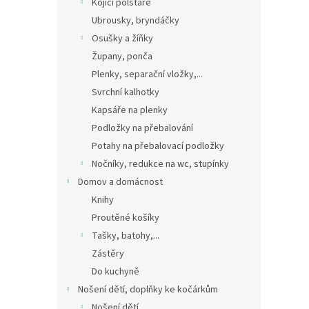
Kojící polštáře
Ubrousky, bryndáčky
Osušky a žíňky
Župany, ponča
Plenky, separační vložky,...
Svrchní kalhotky
Kapsáře na plenky
Podložky na přebalování
Potahy na přebalovací podložky
Nočníky, redukce na wc, stupínky
Domov a domácnost
Knihy
Proutěné košíky
Tašky, batohy,...
Zástěry
Do kuchyně
Nošení dětí, doplňky ke kočárkům
Nošení dětí