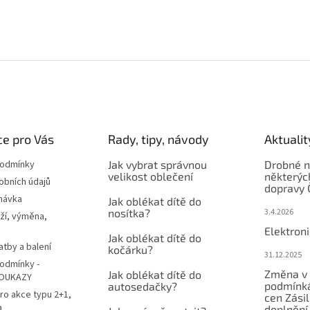
e pro Vás
Rady, tipy, návody
Aktualit
podmínky
Jak vybrat správnou
Drobné n
velikost oblečení
některýc
obních údajů
dopravy 
návka
Jak oblékat dítě do
nosítka?
3.4.2026
ží, výměna,
Elektron
Jak oblékat dítě do
atby a balení
kočárku?
31.12.2025
odmínky -
Změna v 
Jak oblékat dítě do
OUKAZY
podmínká
autosedačky?
ro akce typu 2+1,
cen Zási
a
doplnění