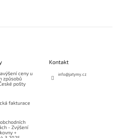
y
Kontakt
avýšení ceny u
info
@
jatymy.cz
h způsobů
České pošty
ická fakturace
obchodních
ch - Zvýšení
lkovny +
 4.3.2025 -