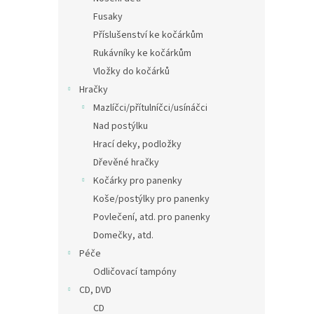
Fusaky
Příslušenství ke kočárkům
Rukávníky ke kočárkům
Vložky do kočárků
Hračky
Mazlíčci/přítulníčci/usínáčci
Nad postýlku
Hrací deky, podložky
Dřevěné hračky
Kočárky pro panenky
Koše/postýlky pro panenky
Povlečení, atd. pro panenky
Domečky, atd.
Péče
Odličovací tampóny
CD, DVD
CD