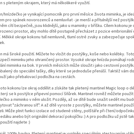
n s pleteným okrajem, který má několikeré využití.
n/hnízdečko je vynikající pomocník pro první měsíce života miminka, je ide
em pro spánek novorozenců a nemluvňat - je menší a přítulnější než postýl
něm cítí bezpečně, jsou klidnější, jako u maminky v bříšku. Cílem kokonu je
rozenci prostor, aby mohlo dítě postupně přecházet z pozice embrionální
cí. Měkké okraje kokonu tulí nemluvně, tlumí ostré zvuky a zabezpečuje spo
ek.
n má široké použití. Můžete ho vložit do postýlky, koše nebo kolébky. Tot
zpečí miminku jeho ohraničený prostor. Vysoké okraje hnízda pomáhají rod
ání miminka na bok. V prvních měsících může sloužit i jako cestovní postýlk
abalený do speciální tašky, díky které se jednoduše přenáší. Taktéž vám d
ouží jako přebalovací podložka na cestách.
oto kokonu lze okraj oddělit a získáte tak pletený mantinel Magic loop o d
který se k postýlce připevní pomocí šňůrek. Mantinel rovněž můžete použít
dečko a miminko v něm uložit. Později, až se dítě bude snažit sedět mu bud
tovat "záchranou síť". A až dítě vyroste z postýlky, můžete mantinel použít
li. Může plnit funkci izolace od studené stěny, polštáře při čtení/odpočink
edáku anebo být originální dekorací pokojíčku :) A pro podložku už jistě ta
 použití najdete :)
riál: 100% bavlna. Pletený mantinel je vyplněn speciálním atestovaným vl