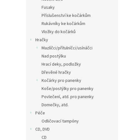
Fusaky
Příslušenství ke kočárkům
Rukávníky ke kočárkům
Vložky do kočárků
Hračky
Mazlíčci/přítulníčci/usínáčci
Nad postýlku
Hrací deky, podložky
Dřevěné hračky
Kočárky pro panenky
Koše/postýlky pro panenky
Povlečení, atd. pro panenky
Domečky, atd.
Péče
Odličovací tampóny
CD, DVD
CD