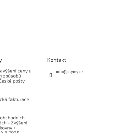
y
Kontakt
avýšení ceny u
info
@
jatymy.cz
h způsobů
České pošty
ická fakturace
obchodních
ch - Zvýšení
lkovny +
 4.3.2025 -