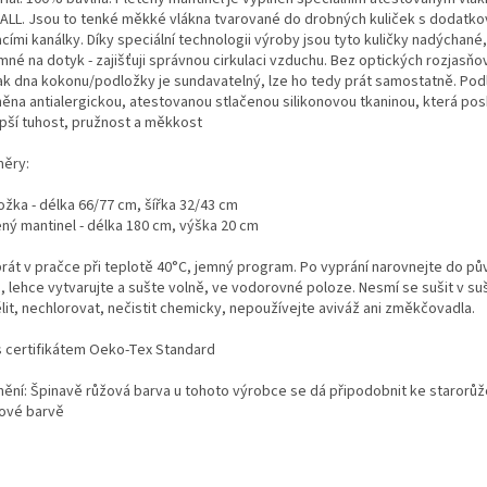
BALL. Jsou to tenké měkké vlákna tvarované do drobných kuliček s dodatk
cími kanálky. Díky speciální technologii výroby jsou tyto kuličky nadýchané
mné na dotyk - zajišťuji správnou cirkulaci vzduchu. Bez optických rozjasň
ak dna kokonu/podložky je sundavatelný, lze ho tedy prát samostatně. Pod
něna antialergickou, atestovanou stlačenou silikonovou tkaninou, která pos
epší tuhost, pružnost a měkkost
ěry:
ožka - délka 66/77 cm, šířka 32/43 cm
ený mantinel - délka 180 cm, výška 20 cm
prát v pračce při teplotě 40°C, jemný program. Po vyprání narovnejte do p
, lehce vytvarujte a sušte volně, ve vodorovné poloze. Nesmí se sušit v su
lit, nechlorovat, nečistit chemicky, nepoužívejte aviváž ani změkčovadla.
s certifikátem Oeko-Tex Standard
nění: Špinavě růžová barva u tohoto výrobce se dá připodobnit ke starorů
ové barvě