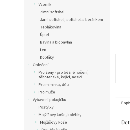
n
Vzorník
e
Zimní softshel
l
Jarní softshell, softshell s beránkem
Teplákovina
Úplet
Bavlna a biobavlna
Len
Doplňky
Oblečení
Pro ženy - pro běžné nošení,
těhotenské, kojící, nosící
Pro miminka, děti
Pro muže
Vybavení pokojíčku
Popi
Postýlky
Mojžíšovy koše, kolébky
Det
Mojžíšovy koše