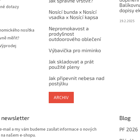
Jak správně vrstvit?
Balíkovn
ené dotazy
dopisy e
Nosící bunda x Nosící
vsadka x Nosící kapsa
19.2.2025
Nepromokavost a
nomického nosítka
prodyšnost
vně měřit?
outdoorového oblečení
 Výprodej
Výbavička pro miminko
Jak skladovat a prát
použité pleny
Jak připevnit nebesa nad
postýlku
ARCHIV
 newsletter
Blog
 e-mail a my vám budeme zasílat informace o nových
PF 2026
 na našem e-shopu.