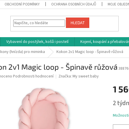
OBCHODNÍ PODMÍNKY
OCHRANA OSOBNÍCH ÚDAJŮ
MOJE OBJED
HLEDAT
Vybavení do postýlek, košů i postelí
Kojení, koupání a přebalován
kony (hnízda) pro miminka
Kokon 2v1 Magic loop - Špinavě růžová
n 2v1 Magic loop - Špinavě růžová
38876
né
noceno
Podrobnosti hodnocení
Značka:
My sweet baby
ní
1 56
u
Měrná
2 týdn
cena:
ek.
Možnosti