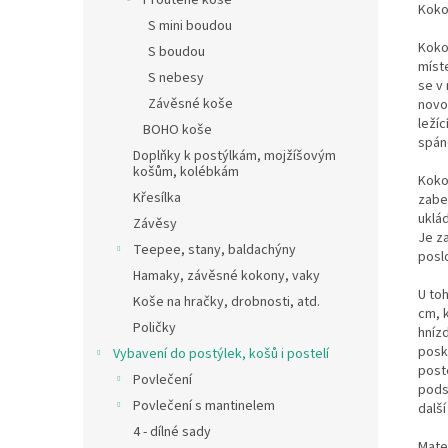
Proutěné koše
Koko
S mini boudou
Koko
S boudou
míst
S nebesy
se v 
Závěsné koše
novo
leží
BOHO koše
spán
Doplňky k postýlkám, mojžíšovým
košům, kolébkám
Koko
Křesílka
zabe
uklád
Závěsy
Je z
Teepee, stany, baldachýny
posl
Hamaky, závěsné kokony, vaky
U toh
Koše na hračky, drobnosti, atd.
cm, 
Poličky
hníz
posky
Vybavení do postýlek, košů i postelí
poste
Povlečení
pods
Povlečení s mantinelem
další
4 - dílné sady
Mate