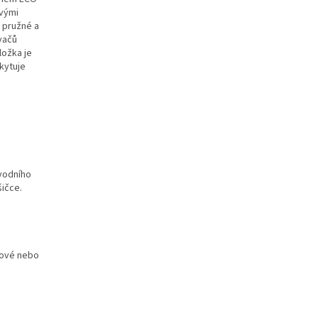
ovými
, pružné a
ovačů
ložka je
kytuje
ůvodního
šičce.
žové nebo