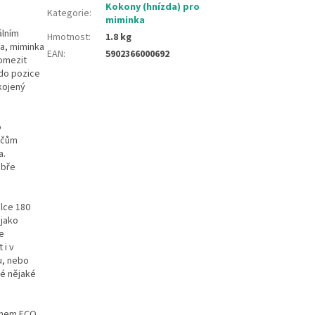
Kokony (hnízda) pro
Kategorie
:
miminka
álním
Hmotnost
:
1.8 kg
ka, miminka
EAN
:
5902366000692
 omezit
 do pozice
kojený
o
ičům
a.
obře
élce 180
 jako
e
 i v
u, nebo
ké nějaké
áknem ECO