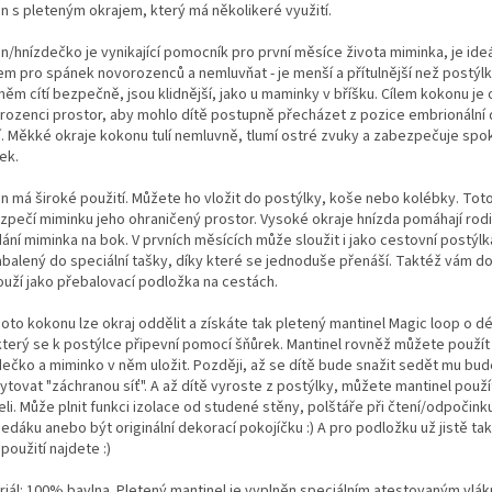
n s pleteným okrajem, který má několikeré využití.
n/hnízdečko je vynikající pomocník pro první měsíce života miminka, je ide
em pro spánek novorozenců a nemluvňat - je menší a přítulnější než postýl
něm cítí bezpečně, jsou klidnější, jako u maminky v bříšku. Cílem kokonu je
rozenci prostor, aby mohlo dítě postupně přecházet z pozice embrionální
cí. Měkké okraje kokonu tulí nemluvně, tlumí ostré zvuky a zabezpečuje spo
ek.
n má široké použití. Můžete ho vložit do postýlky, koše nebo kolébky. Tot
zpečí miminku jeho ohraničený prostor. Vysoké okraje hnízda pomáhají rod
ání miminka na bok. V prvních měsících může sloužit i jako cestovní postýlk
abalený do speciální tašky, díky které se jednoduše přenáší. Taktéž vám d
ouží jako přebalovací podložka na cestách.
oto kokonu lze okraj oddělit a získáte tak pletený mantinel Magic loop o d
který se k postýlce připevní pomocí šňůrek. Mantinel rovněž můžete použít
dečko a miminko v něm uložit. Později, až se dítě bude snažit sedět mu bud
tovat "záchranou síť". A až dítě vyroste z postýlky, můžete mantinel použít
li. Může plnit funkci izolace od studené stěny, polštáře při čtení/odpočink
edáku anebo být originální dekorací pokojíčku :) A pro podložku už jistě ta
 použití najdete :)
riál: 100% bavlna. Pletený mantinel je vyplněn speciálním atestovaným vl