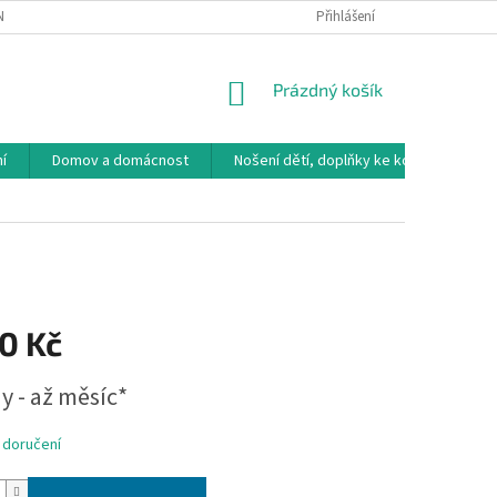
NÁVKA
VRÁCENÍ ZBOŽÍ, VÝMĚNA, REKLAMACE
Přihlášení
DOPRAVA, PLATBY A B
NÁKUPNÍ
Prázdný košík
KOŠÍK
í
Domov a domácnost
Nošení dětí, doplňky ke kočárkům
0 Kč
y - až měsíc*
 doručení