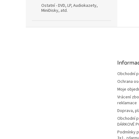
Ostatní - DVD, LP, Audiokazety,
MiniDisky, atd.
Z
á
p
a
t
Informac
í
Obchodní 
Ochrana os
Moje objed
Vrácení zbo
reklamace
Doprava, pl
Obchodní p
DÁRKOVÉ P
Podmínky p
3+1, zdarm