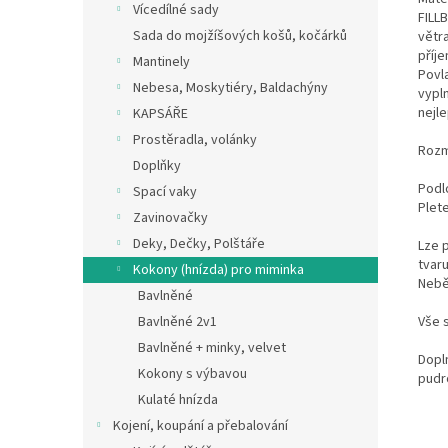
Vícedílné sady
FILL
Sada do mojžíšových košů, kočárků
větra
příje
Mantinely
Povl
Nebesa, Moskytiéry, Baldachýny
vypl
nejl
KAPSÁŘE
Prostěradla, volánky
Rozm
Doplňky
Podl
Spací vaky
Plet
Zavinovačky
Deky, Dečky, Polštáře
Lze 
tvaru
Kokony (hnízda) pro miminka
Nebě
Bavlněné
Vše 
Bavlněné 2v1
Bavlněné + minky, velvet
Dopl
Kokony s výbavou
pudr
Kulaté hnízda
Kojení, koupání a přebalování