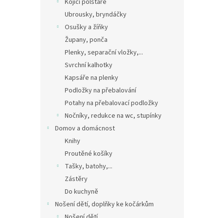
Kojící polštáře
Ubrousky, bryndáčky
Osušky a žíňky
Župany, ponča
Plenky, separační vložky,...
Svrchní kalhotky
Kapsáře na plenky
Podložky na přebalování
Potahy na přebalovací podložky
Nočníky, redukce na wc, stupínky
Domov a domácnost
Knihy
Proutěné košíky
Tašky, batohy,...
Zástěry
Do kuchyně
Nošení dětí, doplňky ke kočárkům
Nošení dětí