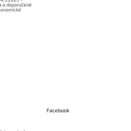
a a doporučené
konomické
Facebook