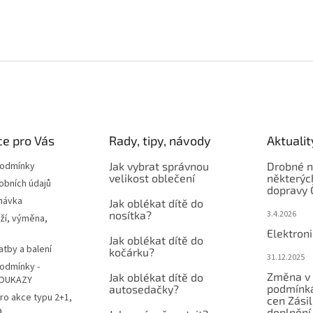
e pro Vás
Rady, tipy, návody
Aktualit
podmínky
Jak vybrat správnou
Drobné n
velikost oblečení
některýc
obních údajů
dopravy 
návka
Jak oblékat dítě do
nosítka?
3.4.2026
ží, výměna,
Elektron
Jak oblékat dítě do
atby a balení
kočárku?
31.12.2025
odmínky -
Změna v 
Jak oblékat dítě do
OUKAZY
podmínká
autosedačky?
ro akce typu 2+1,
cen Zási
a
doplnění