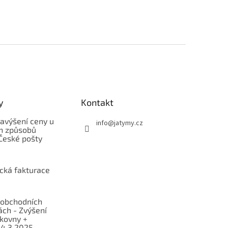
y
Kontakt
avýšení ceny u
info
@
jatymy.cz
h způsobů
České pošty
ická fakturace
obchodních
ch - Zvýšení
lkovny +
 4.3.2025 -