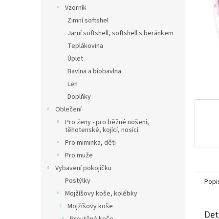
n
Vzorník
e
Zimní softshel
l
Jarní softshell, softshell s beránkem
Teplákovina
Úplet
Bavlna a biobavlna
Len
Doplňky
Oblečení
Pro ženy - pro běžné nošení,
těhotenské, kojící, nosící
Pro miminka, děti
Pro muže
Vybavení pokojíčku
Postýlky
Popi
Mojžíšovy koše, kolébky
Mojžíšovy koše
Det