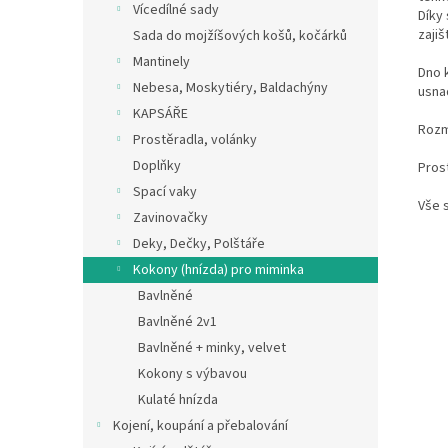
Vícedílné sady
Díky 
zaji
Sada do mojžíšových košů, kočárků
Mantinely
Dno 
Nebesa, Moskytiéry, Baldachýny
usna
KAPSÁŘE
Rozm
Prostěradla, volánky
Doplňky
Prost
Spací vaky
Vše 
Zavinovačky
Deky, Dečky, Polštáře
Kokony (hnízda) pro miminka
Bavlněné
Bavlněné 2v1
Bavlněné + minky, velvet
Kokony s výbavou
Kulaté hnízda
Kojení, koupání a přebalování