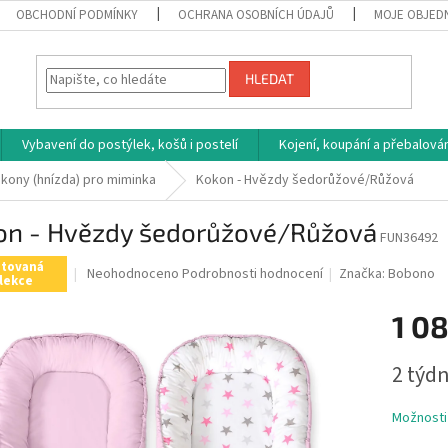
OBCHODNÍ PODMÍNKY
OCHRANA OSOBNÍCH ÚDAJŮ
MOJE OBJED
HLEDAT
Vybavení do postýlek, košů i postelí
Kojení, koupání a přebalován
kony (hnízda) pro miminka
Kokon - Hvězdy šedorůžové/Růžová
on - Hvězdy šedorůžové/Růžová
FUN36492
itovaná
Průměrné
Neohodnoceno
Podrobnosti hodnocení
Značka:
Bobono
lekce
hodnocení
produktu
1 0
je
0,0
Měrná
z
2 týdn
cena:
5
hvězdiček.
Možnosti