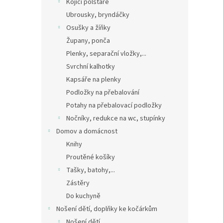
Kojící polštáře
Ubrousky, bryndáčky
Osušky a žíňky
Župany, ponča
Plenky, separační vložky,...
Svrchní kalhotky
Kapsáře na plenky
Podložky na přebalování
Potahy na přebalovací podložky
Nočníky, redukce na wc, stupínky
Domov a domácnost
Knihy
Proutěné košíky
Tašky, batohy,...
Zástěry
Do kuchyně
Nošení dětí, doplňky ke kočárkům
Nošení dětí