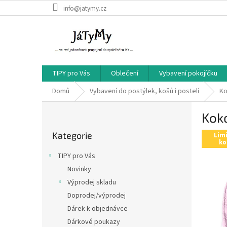
Přejít
info@jatymy.cz
na
obsah
TIPY pro Vás
Oblečení
Vybavení pokojíčku
Domů
Vybavení do postýlek, košů i postelí
Ko
P
Kok
o
Přeskočit
s
Kategorie
kategorie
Lim
t
ko
r
TIPY pro Vás
a
Novinky
n
Výprodej skladu
n
í
Doprodej/výprodej
p
Dárek k objednávce
a
Dárkové poukazy