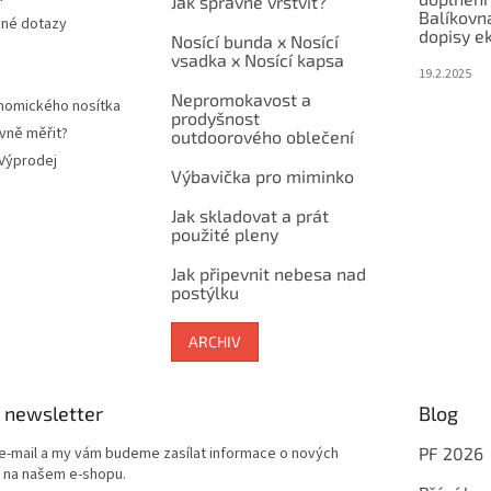
Jak správně vrstvit?
Balíkovn
ené dotazy
dopisy e
Nosící bunda x Nosící
vsadka x Nosící kapsa
19.2.2025
Nepromokavost a
nomického nosítka
prodyšnost
vně měřit?
outdoorového oblečení
 Výprodej
Výbavička pro miminko
Jak skladovat a prát
použité pleny
Jak připevnit nebesa nad
postýlku
ARCHIV
 newsletter
Blog
 e-mail a my vám budeme zasílat informace o nových
PF 2026
 na našem e-shopu.