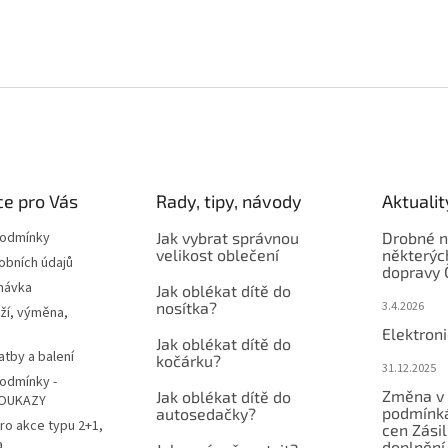
e pro Vás
Rady, tipy, návody
Aktualit
podmínky
Jak vybrat správnou
Drobné n
velikost oblečení
některýc
obních údajů
dopravy 
návka
Jak oblékat dítě do
nosítka?
3.4.2026
ží, výměna,
Elektron
Jak oblékat dítě do
atby a balení
kočárku?
31.12.2025
odmínky -
Změna v 
Jak oblékat dítě do
OUKAZY
podmínká
autosedačky?
ro akce typu 2+1,
cen Zási
a
doplnění