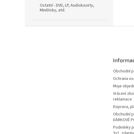
Ostatní - DVD, LP, Audiokazety,
MiniDisky, atd.
Z
á
p
a
t
Informac
í
Obchodní 
Ochrana os
Moje objed
Vrácení zbo
reklamace
Doprava, pl
Obchodní p
DÁRKOVÉ P
Podmínky p
3+1, zdarm