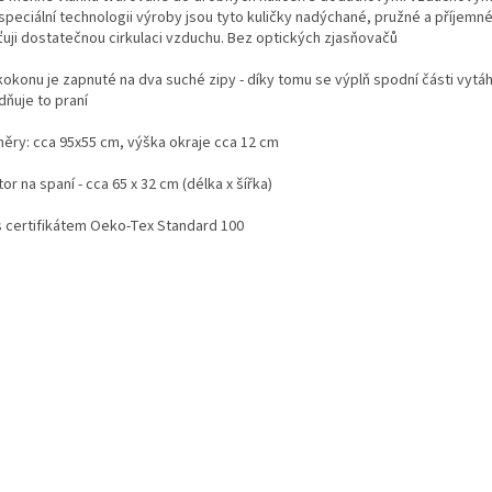
speciální technologii výroby jsou tyto kuličky nadýchané, pružné a příjemné
šťuji dostatečnou cirkulaci vzduchu. Bez optických zjasňovačů
kokonu je zapnuté na dva suché zipy - díky tomu se výplň spodní části vytá
dňuje to praní
ěry: cca 95x55 cm, výška okraje cca 12 cm
or na spaní - cca 65 x 32 cm (délka x šířka)
s certifikátem Oeko-Tex Standard 100