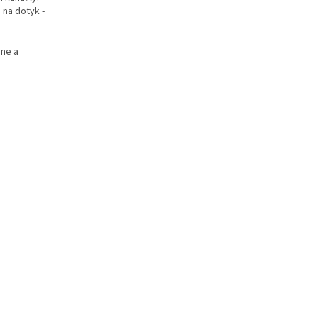
 na dotyk -
hne a