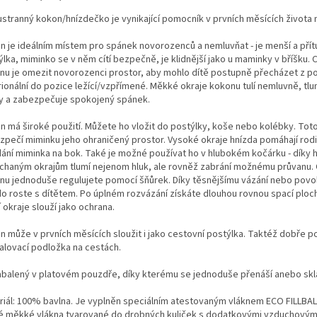
stranný kokon/hnízdečko je vynikající pomocník v prvních měsících života 
n je ideálním místem pro spánek novorozenců a nemluvňat - je menší a přítu
lka, miminko se v něm cítí bezpečně, je klidnější jako u maminky v bříšku. 
nu je omezit novorozenci prostor, aby mohlo dítě postupně přecházet z p
ionální do pozice ležící/vzpřímené. Měkké okraje kokonu tulí nemluvně, tlu
y a zabezpečuje spokojený spánek.
n má široké použití. Můžete ho vložit do postýlky, koše nebo kolébky. Tot
zpečí miminku jeho ohraničený prostor. Vysoké okraje hnízda pomáhají rod
dání miminka na bok. Také je možné používat ho v hlubokém kočárku - díky 
chaným okrajům tlumí nejenom hluk, ale rovněž zabrání možnému průvanu. 
nu jednoduše regulujete pomocí šňůrek. Díky těsnějšímu vázání nebo povo
do roste s dítětem. Po úplném rozvázání získáte dlouhou rovnou spací ploc
 okraje slouží jako ochrana.
n může v prvních měsících sloužit i jako cestovní postýlka. Taktéž dobře po
alovací podložka na cestách.
abalený v platovém pouzdře, díky kterému se jednoduše přenáší anebo skl
riál: 100% bavlna. Je vyplněn speciálním atestovaným vláknem ECO FILLBAL
é měkké vlákna tvarované do drobných kuliček s dodatkovými vzduchovými