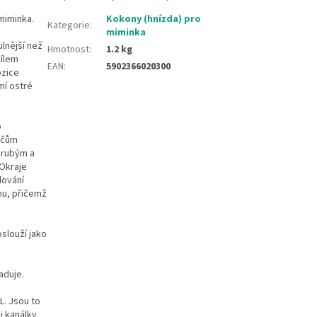
miminka.
Kokony (hnízda) pro
Kategorie
:
miminka
lnější než
Hmotnost
:
1.2 kg
Cílem
EAN
:
5902366020300
ozice
mí ostré
o
ičům
hrubým a
Okraje
lování
hu, přičemž
slouží jako
aduje.
L. Jsou to
 kanálky.