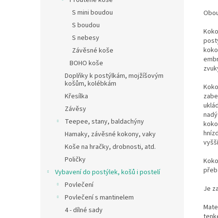
Proutěné koše
S mini boudou
Obou
S boudou
Koko
S nebesy
postý
koko
Závěsné koše
embr
BOHO koše
zvuk
Doplňky k postýlkám, mojžíšovým
košům, kolébkám
Koko
zabe
Křesílka
uklá
Závěsy
nadý
Teepee, stany, baldachýny
koko
hníz
Hamaky, závěsné kokony, vaky
vyšší
Koše na hračky, drobnosti, atd.
Poličky
Koko
přeb
Vybavení do postýlek, košů i postelí
Povlečení
Je z
Povlečení s mantinelem
Mate
4 - dílné sady
tenk