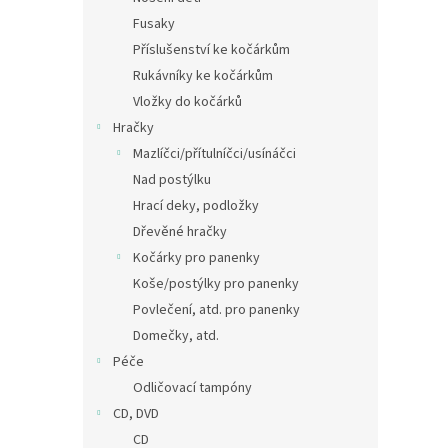
Fusaky
Příslušenství ke kočárkům
Rukávníky ke kočárkům
Vložky do kočárků
Hračky
Mazlíčci/přítulníčci/usínáčci
Nad postýlku
Hrací deky, podložky
Dřevěné hračky
Kočárky pro panenky
Koše/postýlky pro panenky
Povlečení, atd. pro panenky
Domečky, atd.
Péče
Odličovací tampóny
CD, DVD
CD