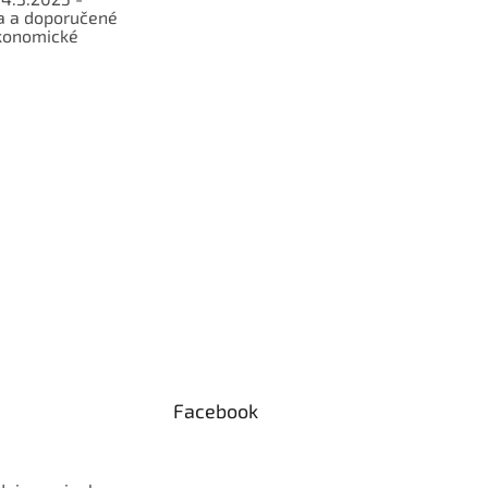
a a doporučené
konomické
Facebook