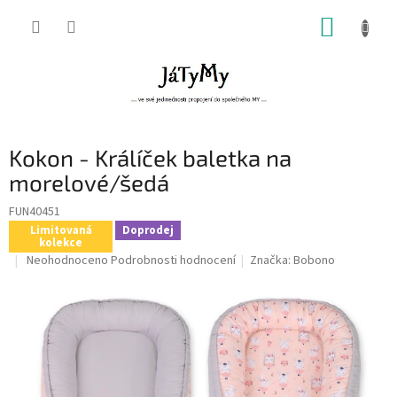
Přejít
NÁKUP
na
obsah
KOŠÍK
Kokon - Králíček baletka na
morelové/šedá
FUN40451
Limitovaná
Doprodej
kolekce
Průměrné
Neohodnoceno
Podrobnosti hodnocení
Značka:
Bobono
hodnocení
produktu
je
0,0
z
5
hvězdiček.