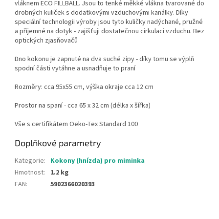
vláknem ECO FILLBALL. Jsou to tenké měkké vlákna tvarované do
drobných kuliček s dodatkovými vzduchovými kanálky. Díky
speciální technologii výroby jsou tyto kuličky nadýchané, pružné
a příjemné na dotyk - zajišťuji dostatečnou cirkulaci vzduchu. Bez
optických zjasňovačů
Dno kokonu je zapnuté na dva suché zipy - díky tomu se výplň
spodní části vytáhne a usnadňuje to praní
Rozměry: cca 95x55 cm, výška okraje cca 12 cm
Prostor na spaní - cca 65 x 32 cm (délka x šířka)
Vše s certifikátem Oeko-Tex Standard 100
Doplňkové parametry
Kategorie
:
Kokony (hnízda) pro miminka
Hmotnost
:
1.2 kg
EAN
:
5902366020393
Z