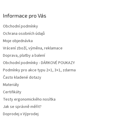
á
p
a
Informace pro Vás
t
Obchodní podmínky
í
Ochrana osobních údajů
Moje objednávka
Vrácení zboží, výměna, reklamace
Doprava, platby a balení
Obchodní podmínky - DÁRKOVÉ POUKAZY
Podmínky pro akce typu 2+1, 3+1, zdarma
Často kladené dotazy
Materiály
Certifikáty
Testy ergonomického nosítka
Jak se správně měřit?
Doprodej x Výprodej