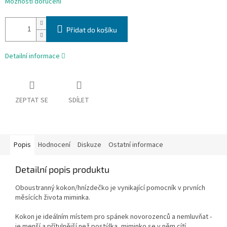
Možnosti doručení
Přidat do košíku
Detailní informace
ZEPTAT SE
SDÍLET
Popis
Hodnocení
Diskuze
Ostatní informace
Detailní popis produktu
Oboustranný kokon/hnízdečko je vynikající pomocník v prvních
měsících života miminka.
Kokon je ideálním místem pro spánek novorozenců a nemluvňat -
je menší a přítulnější než postýlka, miminko se v něm cítí