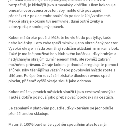
bezpečně, je klidnější jako u maminky v bříšku. Cílem kokonu je
omezit novorozenci prostor, aby mohlo dítě postupně
přecházet z pozice embrionální do pozice ležící/vzpřímené.
Měkké okraje kokonu tulí nemluvně, tlumí ostré zvuky a
zabezpečuje spokojený spánek.
Kokon má široké použití. Můžete ho vložit do postýlky, koše
nebo kolébky. Toto zabezpečí miminku jeho ohraničený prostor.
Vysoké okraje hnízda pomáhají rodičům ukládání miminka na bok.
Také je možné používat ho v hlubokém kočárku - díky hrubým a
nadýchaným okrajům tlumí nejenom hluk, ale rovněž zabrání
možnému průvanu. Okraje kokonu jednoduše regulujete pomocí
šňůrek. Díky těsnějšímu vázání nebo povolování hnízdo roste s
dítětem. Po úplném rozvázání získáte dlouhou rovnou spací
plochu, přičemž vyšší okraje slouží jako ochrana.
Kokon může v prvních měsících sloužit i jako cestovní postýlka.
Taktéž dobře poslouží jako přebalovací podložka na cestách.
Je zabalený v platovém pouzdře, díky kterému se jednoduše
přenáší anebo skladuje.
Materiál: 100% bavlna. Je vyplněn speciálním atestovaným