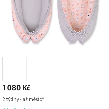
1 080 Kč
Měrná
2 týdny - až měsíc*
cena: