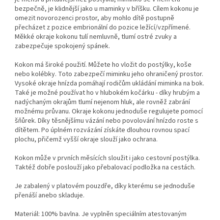
bezpečně, je klidnější jako u maminky v bříšku. Cílem kokonu je
omezit novorozenci prostor, aby mohlo dítě postupně
přecházet z pozice embrionální do pozice ležící/vzpřímené.
Měkké okraje kokonu tulí nemluvně, tlumí ostré zvuky a
zabezpečuje spokojený spánek.
Kokon má široké použití. Můžete ho vložit do postýlky, koše
nebo kolébky. Toto zabezpečí miminku jeho ohraničený prostor.
Vysoké okraje hnízda pomáhají rodičům ukládání miminka na bok.
Také je možné používat ho v hlubokém kočárku - díky hrubým a
nadýchaným okrajům tlumí nejenom hluk, ale rovněž zabrání
možnému průvanu. Okraje kokonu jednoduše regulujete pomocí
šňůrek. Díky těsnějšímu vázání nebo povolování hnízdo roste s
dítětem. Po úplném rozvázání získáte dlouhou rovnou spací
plochu, přičemž vyšší okraje slouží jako ochrana.
Kokon může v prvních měsících sloužit i jako cestovní postýlka.
Taktéž dobře poslouží jako přebalovací podložka na cestách.
Je zabalený v platovém pouzdře, díky kterému se jednoduše
přenáší anebo skladuje.
Materiál: 100% bavlna. Je vyplněn speciálním atestovaným