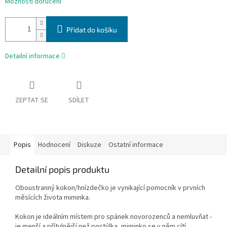
Možnosti doručení
Přidat do košíku
Detailní informace
ZEPTAT SE
SDÍLET
Popis
Hodnocení
Diskuze
Ostatní informace
Detailní popis produktu
Oboustranný kokon/hnízdečko je vynikající pomocník v prvních
měsících života miminka.
Kokon je ideálním místem pro spánek novorozenců a nemluvňat -
je menší a přítulnější než postýlka, miminko se v něm cítí