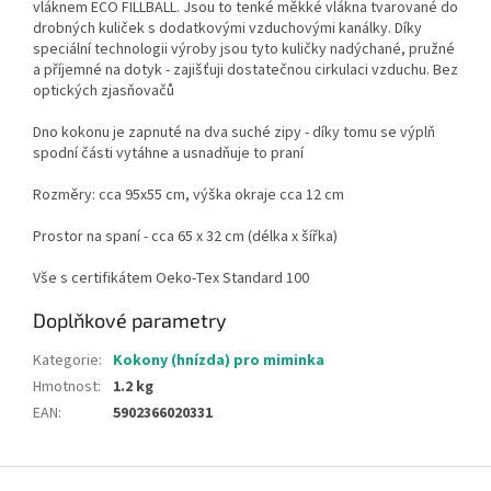
vláknem ECO FILLBALL. Jsou to tenké měkké vlákna tvarované do
drobných kuliček s dodatkovými vzduchovými kanálky. Díky
speciální technologii výroby jsou tyto kuličky nadýchané, pružné
a příjemné na dotyk - zajišťuji dostatečnou cirkulaci vzduchu. Bez
optických zjasňovačů
Dno kokonu je zapnuté na dva suché zipy - díky tomu se výplň
spodní části vytáhne a usnadňuje to praní
Rozměry: cca 95x55 cm, výška okraje cca 12 cm
Prostor na spaní - cca 65 x 32 cm (délka x šířka)
Vše s certifikátem Oeko-Tex Standard 100
Doplňkové parametry
Kategorie
:
Kokony (hnízda) pro miminka
Hmotnost
:
1.2 kg
EAN
:
5902366020331
Z