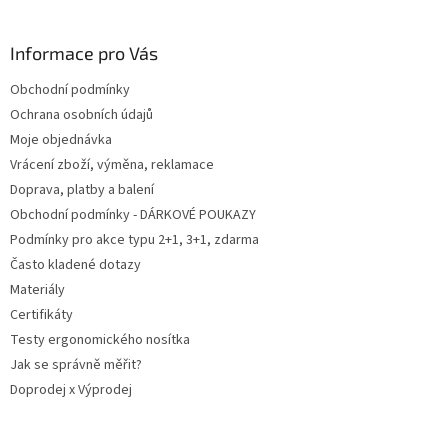
á
p
a
Informace pro Vás
t
Obchodní podmínky
í
Ochrana osobních údajů
Moje objednávka
Vrácení zboží, výměna, reklamace
Doprava, platby a balení
Obchodní podmínky - DÁRKOVÉ POUKAZY
Podmínky pro akce typu 2+1, 3+1, zdarma
Často kladené dotazy
Materiály
Certifikáty
Testy ergonomického nosítka
Jak se správně měřit?
Doprodej x Výprodej