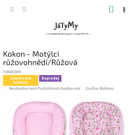
Přejít
NÁKUP
na
obsah
KOŠÍK
Kokon - Motýlci
růžovohnědí/Růžová
FUN40289
Limitovaná
Doprodej
kolekce
Průměrné
Neohodnoceno
Podrobnosti hodnocení
Značka:
Bobono
hodnocení
produktu
je
0,0
z
5
hvězdiček.