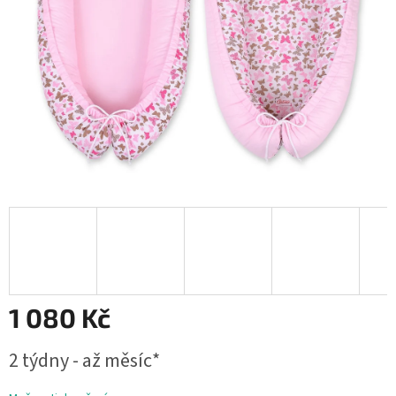
1 080 Kč
Měrná
2 týdny - až měsíc*
cena: