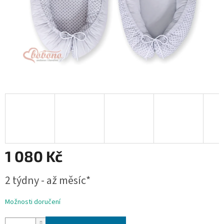
1 080 Kč
Měrná
2 týdny - až měsíc*
cena:
Možnosti doručení