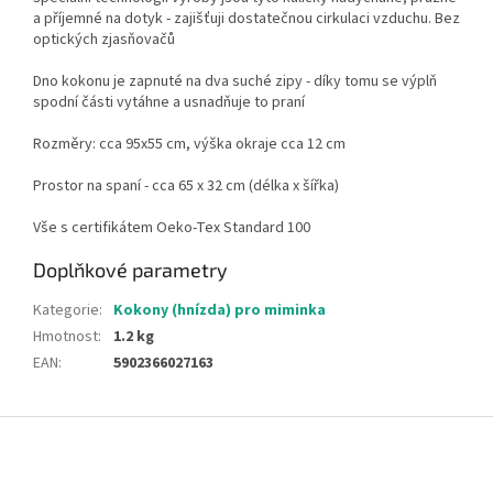
a příjemné na dotyk - zajišťuji dostatečnou cirkulaci vzduchu. Bez
optických zjasňovačů
Dno kokonu je zapnuté na dva suché zipy - díky tomu se výplň
spodní části vytáhne a usnadňuje to praní
Rozměry: cca 95x55 cm, výška okraje cca 12 cm
Prostor na spaní - cca 65 x 32 cm (délka x šířka)
Vše s certifikátem Oeko-Tex Standard 100
Doplňkové parametry
Kategorie
:
Kokony (hnízda) pro miminka
Hmotnost
:
1.2 kg
EAN
:
5902366027163
Z
á
p