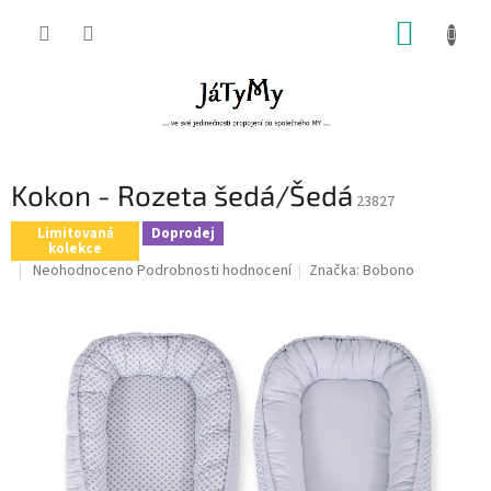
Přejít
NÁKUP
na
obsah
KOŠÍK
Kokon - Rozeta šedá/Šedá
23827
Limitovaná
Doprodej
kolekce
Průměrné
Neohodnoceno
Podrobnosti hodnocení
Značka:
Bobono
hodnocení
produktu
je
0,0
z
5
hvězdiček.