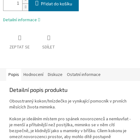
Přidat do košíku
Detailní informace
ZEPTAT SE
SDÍLET
Popis
Hodnocení
Diskuze
Ostatní informace
Detailní popis produktu
Oboustranný kokon/hnízdečko je vynikající pomocník v prvních
měsících života miminka.
Kokon je ideálním místem pro spánek novorozenců a nemluvňat -
je menší a přítulnější než postýlka, miminko se v něm cítí
bezpečně, je klidnější jako u maminky v bříšku. Cílem kokonu je
omezit novorozenci prostor, aby mohlo dítě postupně