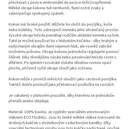
přecházet z pozice embrionální do pozice ležící/vzpřímené.
Měkké okraje kokonu tulí nemluvně, tlumí ostré zvuky a
zabezpečuje spokojený spánek.
Kokon má široké použití. Můžete ho vložit do postýlky, koše
nebo kolébky. Toto zabezpečí miminku jeho ohraničený prostor.
Vysoké okraje hnízda pomáhají rodičům ukládání miminka na bok.
Také je možné používat ho v hlubokém kočárku - díky hrubým a
nadýchaným okrajům tlumí nejenom hluk, ale rovněž zabrání
možnému průvanu. Okraje kokonu jednoduše regulujete pomocí
šňůrek. Díky těsnějšímu vázání nebo povolování hnízdo roste s
dítětem. Po úplném rozvázání získáte dlouhou rovnou spací
plochu, přičemž vyšší okraje slouží jako ochrana.
Kokon může v prvních měsících sloužit i jako cestovní postýlka.
Taktéž dobře poslouží jako přebalovací podložka na cestách.
Je zabalený v platovém pouzdře, díky kterému se jednoduše
přenáší anebo skladuje.
Materiál: 100% bavlna. Je vyplněn speciálním atestovaným
vláknem ECO FILLBALL. Jsou to tenké měkké vlákna tvarované do
drobných kuliček s dodatkovými vzduchovými kanálky. Díky
speciální technologii výroby jsou tyto kuličky nadýchané, pružné