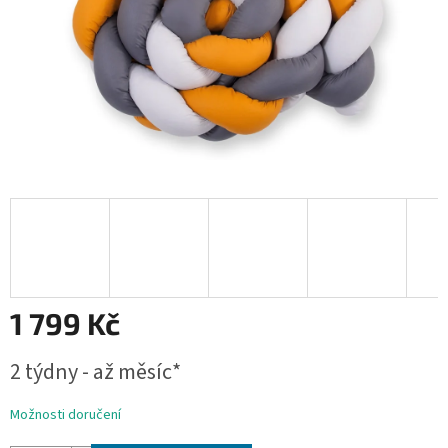
1 799 Kč
Měrná
2 týdny - až měsíc*
cena:
Možnosti doručení