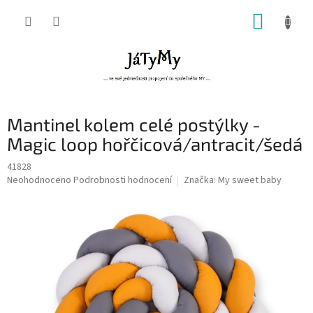
Přejít
NÁKUP
na
obsah
KOŠÍK
Mantinel kolem celé postýlky -
Magic loop hořčicová/antracit/šedá
41828
Průměrné
Neohodnoceno
Podrobnosti hodnocení
Značka:
My sweet baby
hodnocení
produktu
je
0,0
z
5
hvězdiček.