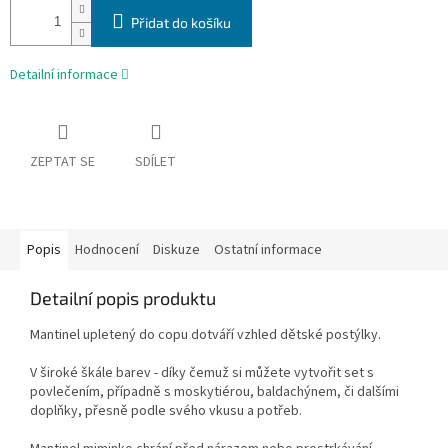
Přidat do košíku
Detailní informace
ZEPTAT SE
SDÍLET
Popis
Hodnocení
Diskuze
Ostatní informace
Detailní popis produktu
Mantinel upletený do copu dotváří vzhled dětské postýlky.
V široké škále barev - díky čemuž si můžete vytvořit set s
povlečením, případně s moskytiérou, baldachýnem, či dalšími
doplňky, přesně podle svého vkusu a potřeb.