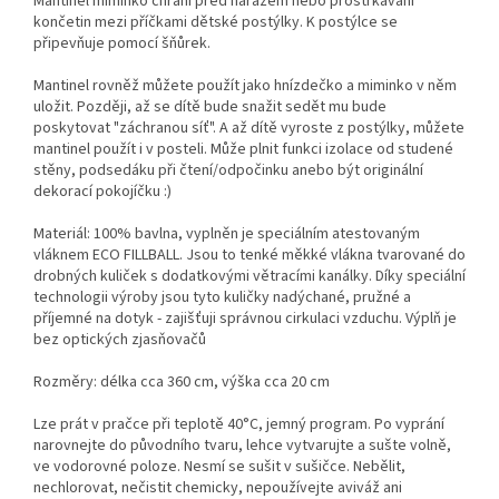
Mantinel miminko chrání před nárazem nebo prostrkávání
končetin mezi příčkami dětské postýlky. K postýlce se
připevňuje pomocí šňůrek.
Mantinel rovněž můžete použít jako hnízdečko a miminko v něm
uložit. Později, až se dítě bude snažit sedět mu bude
poskytovat "záchranou síť". A až dítě vyroste z postýlky, můžete
mantinel použít i v posteli. Může plnit funkci izolace od studené
stěny, podsedáku při čtení/odpočinku anebo být originální
dekorací pokojíčku :)
Materiál: 100% bavlna, vyplněn je speciálním atestovaným
vláknem ECO FILLBALL. Jsou to tenké měkké vlákna tvarované do
drobných kuliček s dodatkovými větracími kanálky. Díky speciální
technologii výroby jsou tyto kuličky nadýchané, pružné a
příjemné na dotyk - zajišťuji správnou cirkulaci vzduchu. Výplň je
bez optických zjasňovačů
Rozměry: délka cca 360 cm, výška cca 20 cm
Lze prát v pračce při teplotě 40°C, jemný program. Po vyprání
narovnejte do původního tvaru, lehce vytvarujte a sušte volně,
ve vodorovné poloze. Nesmí se sušit v sušičce. Nebělit,
nechlorovat, nečistit chemicky, nepoužívejte aviváž ani