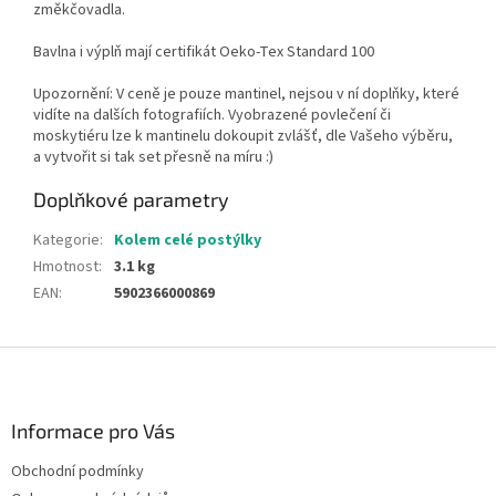
změkčovadla.
Bavlna i výplň mají certifikát Oeko-Tex Standard 100
Upozornění: V ceně je pouze mantinel, nejsou v ní doplňky, které
vidíte na dalších fotografiích. Vyobrazené povlečení či
moskytiéru lze k mantinelu dokoupit zvlášť, dle Vašeho výběru,
a vytvořit si tak set přesně na míru :)
Doplňkové parametry
Kategorie
:
Kolem celé postýlky
Hmotnost
:
3.1 kg
EAN
:
5902366000869
Z
á
p
a
Informace pro Vás
t
Obchodní podmínky
í