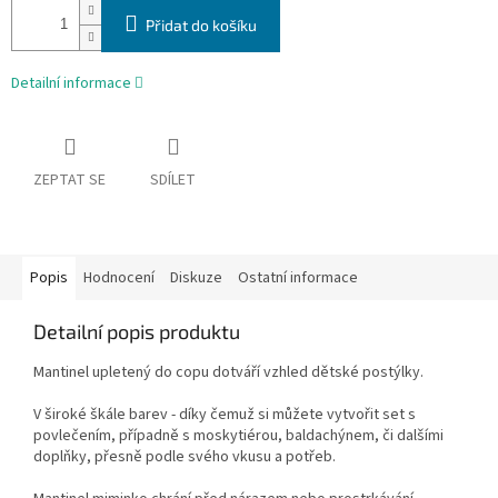
Přidat do košíku
Detailní informace
ZEPTAT SE
SDÍLET
Popis
Hodnocení
Diskuze
Ostatní informace
Detailní popis produktu
Mantinel upletený do copu dotváří vzhled dětské postýlky.
V široké škále barev - díky čemuž si můžete vytvořit set s
povlečením, případně s moskytiérou, baldachýnem, či dalšími
doplňky, přesně podle svého vkusu a potřeb.