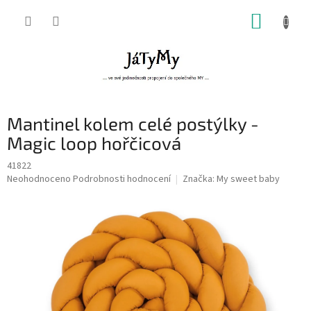
Přejít
NÁKUP
na
obsah
KOŠÍK
Mantinel kolem celé postýlky -
Magic loop hořčicová
41822
Průměrné
Neohodnoceno
Podrobnosti hodnocení
Značka:
My sweet baby
hodnocení
produktu
je
0,0
z
5
hvězdiček.