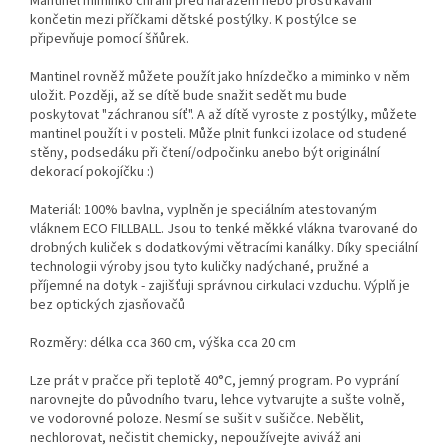
Mantinel miminko chrání před nárazem nebo prostrkávání
končetin mezi příčkami dětské postýlky. K postýlce se
připevňuje pomocí šňůrek.
Mantinel rovněž můžete použít jako hnízdečko a miminko v něm
uložit. Později, až se dítě bude snažit sedět mu bude
poskytovat "záchranou síť". A až dítě vyroste z postýlky, můžete
mantinel použít i v posteli. Může plnit funkci izolace od studené
stěny, podsedáku při čtení/odpočinku anebo být originální
dekorací pokojíčku :)
Materiál: 100% bavlna, vyplněn je speciálním atestovaným
vláknem ECO FILLBALL. Jsou to tenké měkké vlákna tvarované do
drobných kuliček s dodatkovými větracími kanálky. Díky speciální
technologii výroby jsou tyto kuličky nadýchané, pružné a
příjemné na dotyk - zajišťuji správnou cirkulaci vzduchu. Výplň je
bez optických zjasňovačů
Rozměry: délka cca 360 cm, výška cca 20 cm
Lze prát v pračce při teplotě 40°C, jemný program. Po vyprání
narovnejte do původního tvaru, lehce vytvarujte a sušte volně,
ve vodorovné poloze. Nesmí se sušit v sušičce. Nebělit,
nechlorovat, nečistit chemicky, nepoužívejte aviváž ani