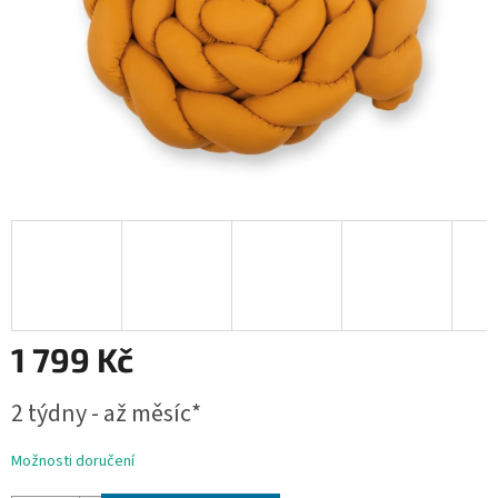
1 799 Kč
Měrná
2 týdny - až měsíc*
cena:
Možnosti doručení