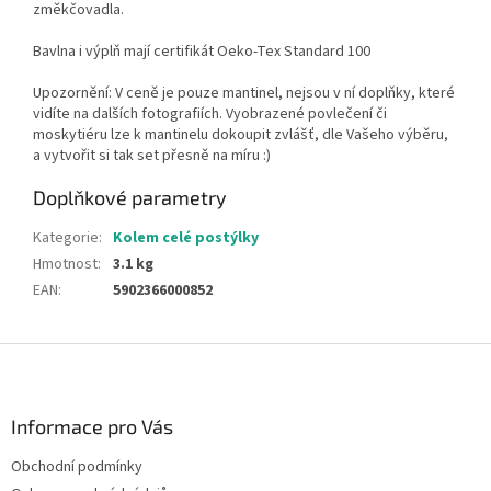
změkčovadla.
Bavlna i výplň mají certifikát Oeko-Tex Standard 100
Upozornění: V ceně je pouze mantinel, nejsou v ní doplňky, které
vidíte na dalších fotografiích. Vyobrazené povlečení či
moskytiéru lze k mantinelu dokoupit zvlášť, dle Vašeho výběru,
a vytvořit si tak set přesně na míru :)
Doplňkové parametry
Kategorie
:
Kolem celé postýlky
Hmotnost
:
3.1 kg
EAN
:
5902366000852
Z
á
p
a
Informace pro Vás
t
Obchodní podmínky
í