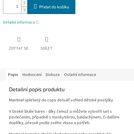
Přidat do košíku
Detailní informace
ZEPTAT SE
SDÍLET
Popis
Hodnocení
Diskuze
Ostatní informace
Detailní popis produktu
Mantinel upletený do copu dotváří vzhled dětské postýlky.
V široké škále barev - díky čemuž si můžete vytvořit set s
povlečením, případně s moskytiérou, baldachýnem, či dalšími
doplňky, přesně podle svého vkusu a potřeb.