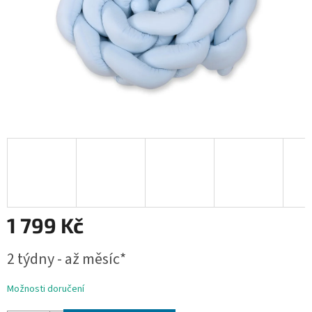
1 799 Kč
Měrná
2 týdny - až měsíc*
cena:
Možnosti doručení