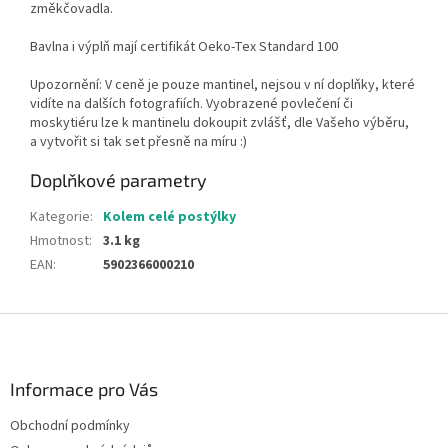
změkčovadla.
Bavlna i výplň mají certifikát Oeko-Tex Standard 100
Upozornění: V ceně je pouze mantinel, nejsou v ní doplňky, které
vidíte na dalších fotografiích. Vyobrazené povlečení či
moskytiéru lze k mantinelu dokoupit zvlášť, dle Vašeho výběru,
a vytvořit si tak set přesně na míru :)
Doplňkové parametry
Kategorie
:
Kolem celé postýlky
Hmotnost
:
3.1 kg
EAN
:
5902366000210
Z
á
p
a
Informace pro Vás
t
Obchodní podmínky
í