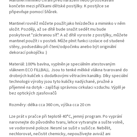
Mantinel miminko chrání před nárazem nebo prostrkávání
končetin mezi příčkami dětské postýlky. K postýlce se
připevňuje pomocí šňůrek.
Mantinel rovněž můžete použít jako hnízdečko a miminko v něm
uložit. Později, až se dítě bude snažit sedět mu bude
poskytovat "záchranou síť". A až dítě vyroste z postýlky, můžete
mantinel použít i v posteli. Může plnit funkci izolace od studené
stěny, podsedáku při čtení/odpočinku anebo být originální
dekorací pokojíčku :)
Materiál: 100% bavlna, vyplněn je speciálním atestovaným
vláknem ECO FILLBALL. Jsou to tenké měkké vlákna tvarované do
drobných kuliček s dodatkovými větracími kanálky. Díky speciální
technologii výroby jsou tyto kuličky nadýchané, pružné a
příjemné na dotyk - zajišťuji správnou cirkulaci vzduchu. Výplň je
bez optických zjasňovačů
Rozměry: délka cca 360 cm, výška cca 20 cm
Lze prát v pračce při teplotě 40°C, jemný program. Po vyprání
narovnejte do původního tvaru, lehce vytvarujte a sušte volně,
ve vodorovné poloze. Nesmí se sušit v sušičce. Nebělit,
nechlorovat, nečistit chemicky, nepoužívejte aviváž ani