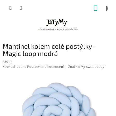
Přejít
NÁKUP
na
obsah
KOŠÍK
Mantinel kolem celé postýlky -
Magic loop modrá
35913
Průměrné
Neohodnoceno
Podrobnosti hodnocení
Značka:
My sweet baby
hodnocení
produktu
je
0,0
z
5
hvězdiček.