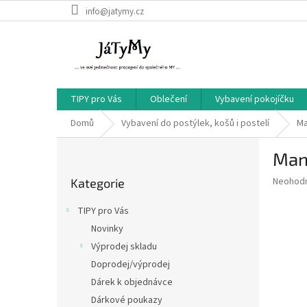
Přejít
info@jatymy.cz
na
obsah
TIPY pro Vás
Oblečení
Vybavení pokojíčku
Domů
Vybavení do postýlek, košů i postelí
Ma
P
Mant
o
Přeskočit
s
Průměr
Neohod
Kategorie
kategorie
t
hodnoce
r
produkt
TIPY pro Vás
a
je
Novinky
0,0
n
z
Výprodej skladu
n
5
í
Doprodej/výprodej
hvězdič
p
Dárek k objednávce
a
Dárkové poukazy