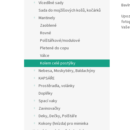
Vícedílné sady
Bavln
Sada do mojžíšových košů, kočárků
Upozo
Mantinely
fotog
Zaoblené
Vašeh
Rovné
Polštářkové/modulové
Pletené do copu
Válce
Kolem celé postýlky
Nebesa, Moskytiéry, Baldachýny
KAPSÁŘE
Prostěradla, volánky
Doplňky
Spací vaky
Zavinovačky
Deky, Dečky, Polštáře
Kokony (hnízda) pro miminka