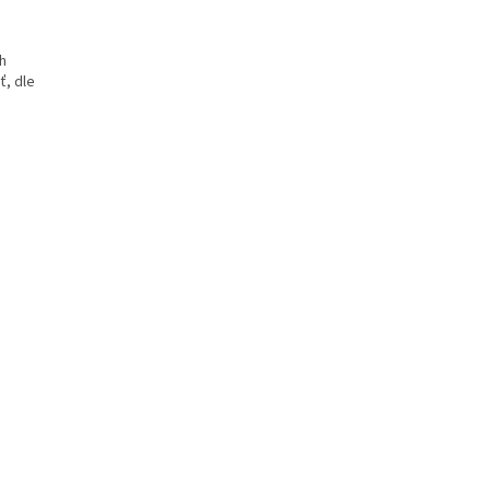
ch
ť, dle