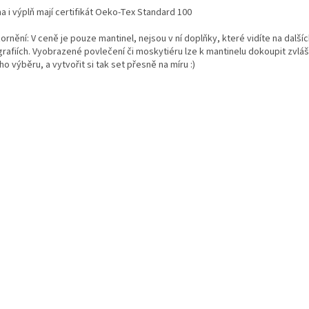
a i výplň mají certifikát Oeko-Tex Standard 100
rnění: V ceně je pouze mantinel, nejsou v ní doplňky, které vidíte na další
rafiích. Vyobrazené povlečení či moskytiéru lze k mantinelu dokoupit zvláš
o výběru, a vytvořit si tak set přesně na míru :)