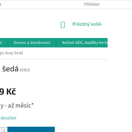
NÁVKA
VRÁCENÍ ZBOŽÍ, VÝMĚNA, REKLAMACE
Přihlášení
DOPRAVA, PLATBY A B
NÁKUPNÍ
Prázdný košík
KOŠÍK
í
Domov a domácnost
Nošení dětí, doplňky ke kočárkům
gic loop šedá
p šedá
35916
9 Kč
y - až měsíc*
 doručení