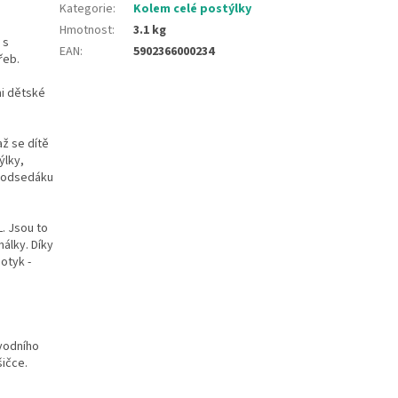
Kategorie
:
Kolem celé postýlky
Hmotnost
:
3.1 kg
 s
EAN
:
5902366000234
řeb.
mi dětské
až se dítě
ýlky,
 podsedáku
. Jsou to
álky. Díky
otyk -
ůvodního
šičce.