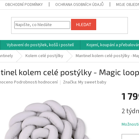
OBCHODNÍ PODMÍNKY
OCHRANA OSOBNÍCH ÚDAJŮ
MOJE OBJED
HLEDAT
Vybavení do postýlek, košů i postelí
Kojení, koupání a přebalován
ntinely
Kolem celé postýlky
Mantinel kolem celé postýlky - Ma
inel kolem celé postýlky - Magic loo
né
noceno
Podrobnosti hodnocení
Značka:
My sweet baby
ní
1 79
u
Měrná
2 týdn
cena:
ek.
Možnosti