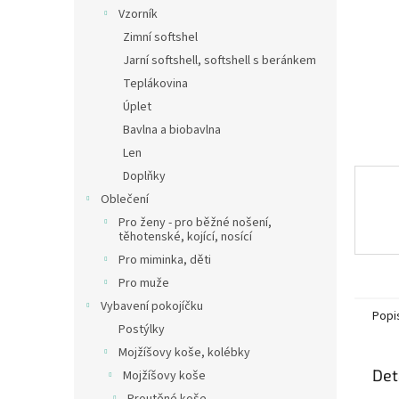
n
Vzorník
e
Zimní softshel
l
Jarní softshell, softshell s beránkem
Teplákovina
Úplet
Bavlna a biobavlna
Len
Doplňky
Oblečení
Pro ženy - pro běžné nošení,
těhotenské, kojící, nosící
Pro miminka, děti
Pro muže
Vybavení pokojíčku
Popi
Postýlky
Mojžíšovy koše, kolébky
Det
Mojžíšovy koše