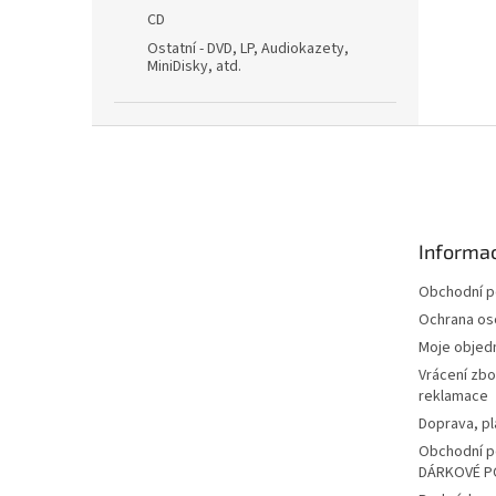
CD
Ostatní - DVD, LP, Audiokazety,
MiniDisky, atd.
Z
á
p
a
t
Informac
í
Obchodní 
Ochrana os
Moje objed
Vrácení zbo
reklamace
Doprava, pl
Obchodní p
DÁRKOVÉ P