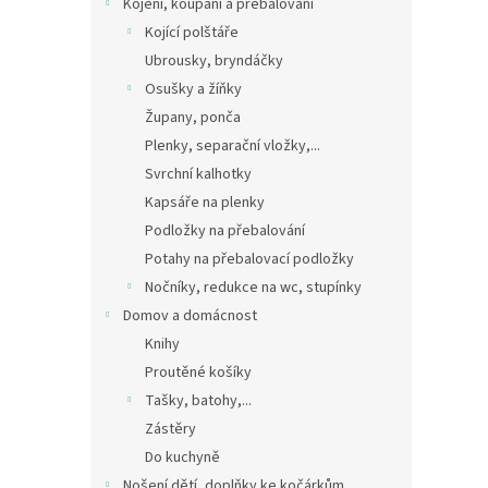
Kojení, koupání a přebalování
Kojící polštáře
Ubrousky, bryndáčky
Osušky a žíňky
Župany, ponča
Plenky, separační vložky,...
Svrchní kalhotky
Kapsáře na plenky
Podložky na přebalování
Potahy na přebalovací podložky
Nočníky, redukce na wc, stupínky
Domov a domácnost
Knihy
Proutěné košíky
Tašky, batohy,...
Zástěry
Do kuchyně
Nošení dětí, doplňky ke kočárkům