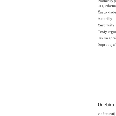
Podmínky p
3+1, zdarm
Často klad
Materiály
Certifikáty
Testy ergo
Jak se sprá
Doprodej x
Odebírat
Vložte svůj