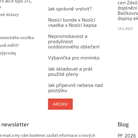
ro akce typu 2+1,
cen Zási
a
doplnění
Jak správně vrstvit?
Balíkovn
ené dotazy
dopisy e
Nosící bunda x Nosící
vsadka x Nosící kapsa
19.2.2025
Nepromokavost a
nomického nosítka
prodyšnost
vně měřit?
outdoorového oblečení
 Výprodej
Výbavička pro miminko
Jak skladovat a prát
použité pleny
Jak připevnit nebesa nad
postýlku
ARCHIV
 newsletter
Blog
 e-mail a my vám budeme zasílat informace o nových
PF 2026