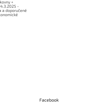
lkovny +
 4.3.2025 -
a a doporučené
konomické
Facebook