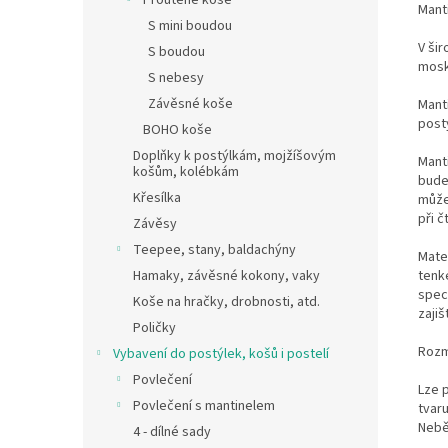
Proutěné koše
Mant
S mini boudou
V ši
S boudou
mosk
S nebesy
Závěsné koše
Mant
post
BOHO koše
Doplňky k postýlkám, mojžíšovým
Mant
košům, kolébkám
bude
Křesílka
může
při č
Závěsy
Teepee, stany, baldachýny
Mate
tenk
Hamaky, závěsné kokony, vaky
speci
Koše na hračky, drobnosti, atd.
zajiš
Poličky
Rozm
Vybavení do postýlek, košů i postelí
Povlečení
Lze 
Povlečení s mantinelem
tvaru
Nebě
4 - dílné sady