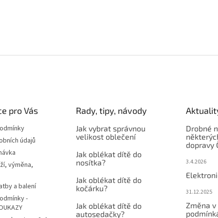
e pro Vás
Rady, tipy, návody
Aktualit
podmínky
Jak vybrat správnou
Drobné n
velikost oblečení
některýc
obních údajů
dopravy 
návka
Jak oblékat dítě do
nosítka?
3.4.2026
ží, výměna,
Elektron
Jak oblékat dítě do
atby a balení
kočárku?
31.12.2025
odmínky -
Změna v 
Jak oblékat dítě do
OUKAZY
podmínká
autosedačky?