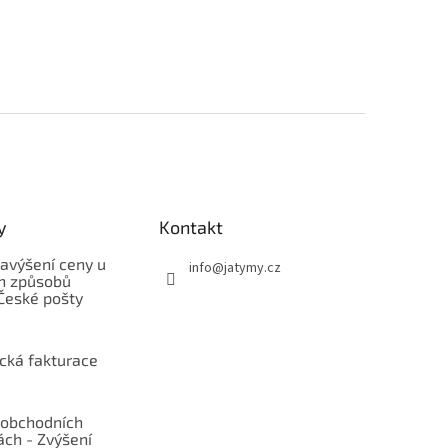
y
Kontakt
avýšení ceny u
info
@
jatymy.cz
h způsobů
České pošty
ická fakturace
obchodních
ch - Zvýšení