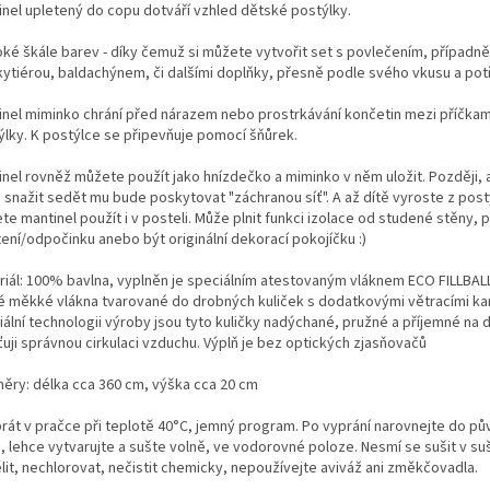
inel upletený do copu dotváří vzhled dětské postýlky.
roké škále barev - díky čemuž si můžete vytvořit set s povlečením, případně
ytiérou, baldachýnem, či dalšími doplňky, přesně podle svého vkusu a pot
inel miminko chrání před nárazem nebo prostrkávání končetin mezi příčka
ýlky. K postýlce se připevňuje pomocí šňůrek.
inel rovněž můžete použít jako hnízdečko a miminko v něm uložit. Později, 
 snažit sedět mu bude poskytovat "záchranou síť". A až dítě vyroste z post
te mantinel použít i v posteli. Může plnit funkci izolace od studené stěny,
tení/odpočinku anebo být originální dekorací pokojíčku :)
riál: 100% bavlna, vyplněn je speciálním atestovaným vláknem ECO FILLBALL
é měkké vlákna tvarované do drobných kuliček s dodatkovými větracími kan
ální technologii výroby jsou tyto kuličky nadýchané, pružné a příjemné na d
ťuji správnou cirkulaci vzduchu. Výplň je bez optických zjasňovačů
ěry: délka cca 360 cm, výška cca 20 cm
prát v pračce při teplotě 40°C, jemný program. Po vyprání narovnejte do p
, lehce vytvarujte a sušte volně, ve vodorovné poloze. Nesmí se sušit v su
lit, nechlorovat, nečistit chemicky, nepoužívejte aviváž ani změkčovadla.