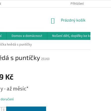
NÁVKA
VRÁCENÍ ZBOŽÍ, VÝMĚNA, REKLAMACE
Přihlášení
DOPRAVA, PLATBY A B
NÁKUPNÍ
Prázdný košík
KOŠÍK
í
Domov a domácnost
Nošení dětí, doplňky ke kočárkům
díčka hnědá s puntíčky
ědá s puntíčky
25163
9 Kč
y - až měsíc*
 doručení