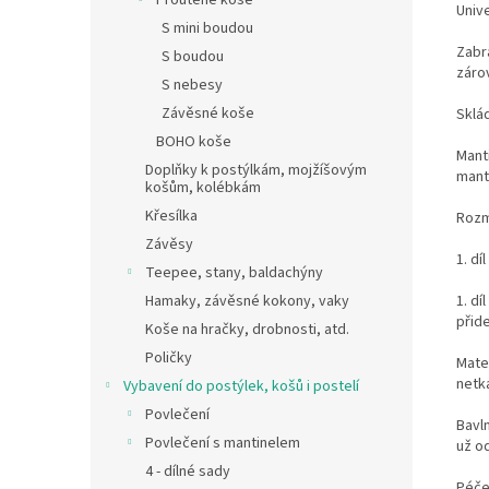
Proutěné koše
Unive
S mini boudou
Zabr
S boudou
záro
S nebesy
Závěsné koše
Sklá
BOHO koše
Mant
Doplňky k postýlkám, mojžíšovým
mant
košům, kolébkám
Křesílka
Rozm
Závěsy
1. d
Teepee, stany, baldachýny
1. d
Hamaky, závěsné kokony, vaky
přide
Koše na hračky, drobnosti, atd.
Poličky
Mater
netk
Vybavení do postýlek, košů i postelí
Povlečení
Bavln
Povlečení s mantinelem
už o
4 - dílné sady
Péče