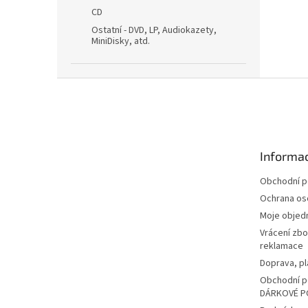
CD
Ostatní - DVD, LP, Audiokazety,
MiniDisky, atd.
Z
á
p
a
t
Informac
í
Obchodní 
Ochrana os
Moje objed
Vrácení zbo
reklamace
Doprava, pl
Obchodní p
DÁRKOVÉ P