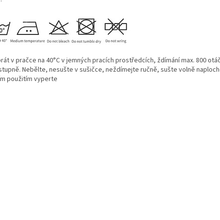
prát v pračce na 40°C v jemných pracích prostředcích, ždímání max. 800 otá
 stupně. Nebělte, nesušte v sušičce, neždímejte ručně, sušte volně naploch
ím použitím vyperte