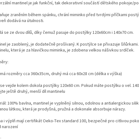
rzální mantinel je jak funkční, tak dekorativní součástí dětského pokoje/po
aňuje zraněním během spánku, chrání miminko před tvrdými příčkami postý
veň dodává na útulnosti.
dá se ze dvou dílů, díky čemuž pasuje do postýlky 120x60cm i 140x70 cm.
inel je zaoblený, je dodatečně prošívaný. K postýlce se přivazuje šňůrkami.
inelu, která je za hlavičkou miminka, je zdobena velkou nášivkou srdíček.
ěry:
íl má rozměry cca 360x35cm, druhý má cca 60x28 cm (délka x výška)
íl se vejde kolem dokola postýlky 120x60 cm. Pokud máte postýlku o vel. 14
jte ještě druhý, menší díl mantinelu
iál: 100% bavlna, mantinel je vyplněný silnou, odolnou a antialergickou sil
anou látkou, která je prodyšná, pružná a dokonale absorbuje nárazy.
a i výplň mají certifikát Oeko-Tex standard 100, bezpečné pro citlivou pok
d narození
: