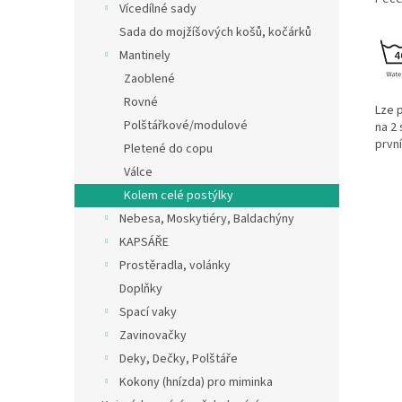
Vícedílné sady
Sada do mojžíšových košů, kočárků
Mantinely
Zaoblené
Rovné
Lze 
Polštářkové/modulové
na 2
prvn
Pletené do copu
Válce
Kolem celé postýlky
Nebesa, Moskytiéry, Baldachýny
KAPSÁŘE
Prostěradla, volánky
Doplňky
Spací vaky
Zavinovačky
Deky, Dečky, Polštáře
Kokony (hnízda) pro miminka