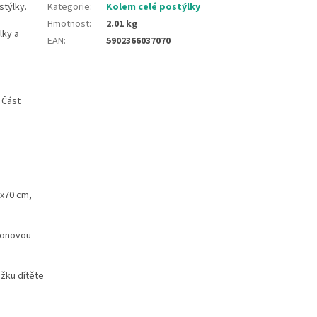
stýlky.
Kategorie
:
Kolem celé postýlky
Hmotnost
:
2.01 kg
lky a
EAN
:
5902366037070
 Část
0x70 cm,
ikonovou
ožku dítěte