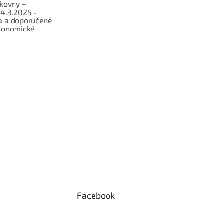
lkovny +
 4.3.2025 -
a a doporučené
konomické
Facebook