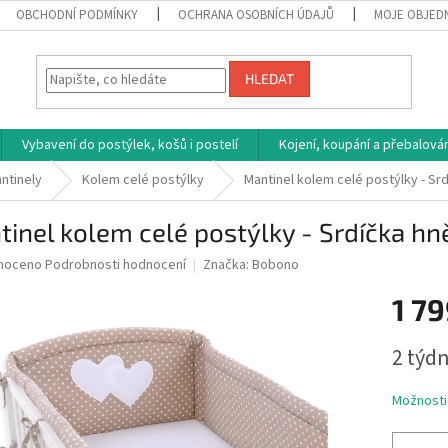
OBCHODNÍ PODMÍNKY
OCHRANA OSOBNÍCH ÚDAJŮ
MOJE OBJED
HLEDAT
Vybavení do postýlek, košů i postelí
Kojení, koupání a přebalován
ntinely
Kolem celé postýlky
Mantinel kolem celé postýlky - Sr
inel kolem celé postýlky - Srdíčka hn
né
noceno
Podrobnosti hodnocení
Značka:
Bobono
ní
1 79
u
Měrná
2 týdn
cena:
ek.
Možnosti