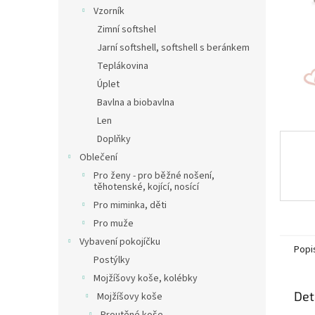
n
Vzorník
e
Zimní softshel
l
Jarní softshell, softshell s beránkem
Teplákovina
Úplet
Bavlna a biobavlna
Len
Doplňky
Oblečení
Pro ženy - pro běžné nošení,
těhotenské, kojící, nosící
Pro miminka, děti
Pro muže
Vybavení pokojíčku
Popi
Postýlky
Mojžíšovy koše, kolébky
Det
Mojžíšovy koše