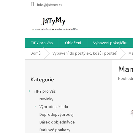
Přejít
info@jatymy.cz
na
obsah
TIPY pro Vás
Oblečení
Vybavení pokojíčku
Domů
Vybavení do postýlek, košů i postelí
Ma
P
Mant
o
Přeskočit
s
Průměr
Neohod
Kategorie
kategorie
t
hodnoce
r
produkt
TIPY pro Vás
a
je
Novinky
0,0
n
z
Výprodej skladu
n
5
í
Doprodej/výprodej
hvězdič
p
Dárek k objednávce
a
Dárkové poukazy