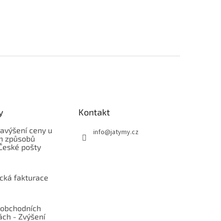
y
Kontakt
avýšení ceny u
info
@
jatymy.cz
h způsobů
České pošty
ická fakturace
obchodních
ch - Zvýšení