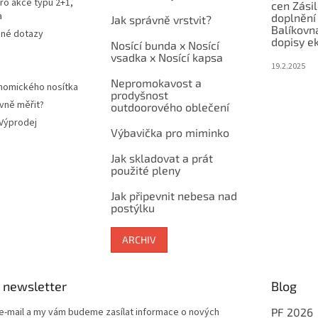
ro akce typu 2+1,
cen Zási
a
doplnění
Jak správně vrstvit?
Balíkovn
ené dotazy
dopisy e
Nosící bunda x Nosící
vsadka x Nosící kapsa
19.2.2025
Nepromokavost a
nomického nosítka
prodyšnost
vně měřit?
outdoorového oblečení
 Výprodej
Výbavička pro miminko
Jak skladovat a prát
použité pleny
Jak připevnit nebesa nad
postýlku
ARCHIV
 newsletter
Blog
 e-mail a my vám budeme zasílat informace o nových
PF 2026