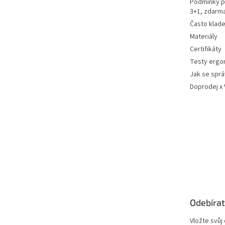
Podmínky p
3+1, zdarm
Často klad
Materiály
Certifikáty
Testy ergo
Jak se sprá
Doprodej x
Odebírat
Vložte svůj