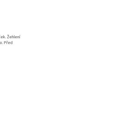
ček. Žehlení
o. Před