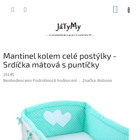
Přejít
NÁKUP
na
obsah
KOŠÍK
Mantinel kolem celé postýlky -
Srdíčka mátová s puntíčky
25145
Průměrné
Neohodnoceno
Podrobnosti hodnocení
Značka:
Bobono
hodnocení
produktu
je
0,0
z
5
hvězdiček.