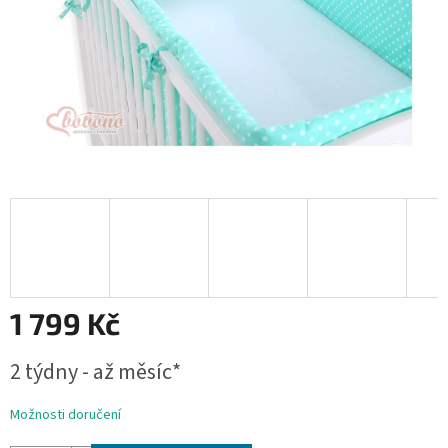
1 799 Kč
Měrná
2 týdny - až měsíc*
cena:
Možnosti doručení