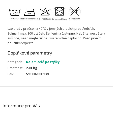
Lze prát v pračce na 40°C v jemných pracích prostředcích,
ždímání max. 800 otáček. Žehlení na 2 stupně. Nebělte, nesušte v
sušičce, neždímejte ručně, sušte volně naplocho. Před prvním
použitím vyperte
Doplňkové parametry
Kategorie
:
Kolem celé postýlky
Hmotnost
:
2.01 kg
EAN
:
5902366037049
Z
á
p
a
Informace pro Vás
t