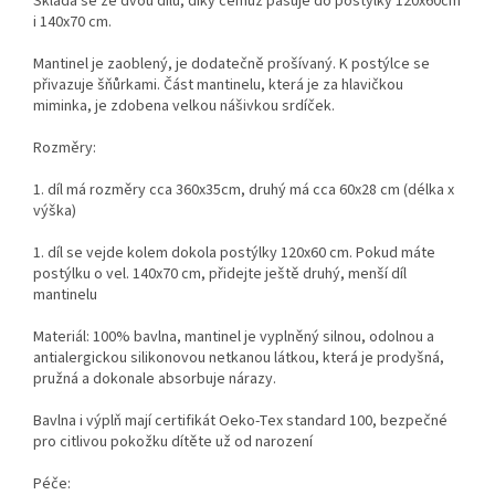
Skládá se ze dvou dílů, díky čemuž pasuje do postýlky 120x60cm
i 140x70 cm.
Mantinel je zaoblený, je dodatečně prošívaný. K postýlce se
přivazuje šňůrkami. Část mantinelu, která je za hlavičkou
miminka, je zdobena velkou nášivkou srdíček.
Rozměry:
1. díl má rozměry cca 360x35cm, druhý má cca 60x28 cm (délka x
výška)
1. díl se vejde kolem dokola postýlky 120x60 cm. Pokud máte
postýlku o vel. 140x70 cm, přidejte ještě druhý, menší díl
mantinelu
Materiál: 100% bavlna, mantinel je vyplněný silnou, odolnou a
antialergickou silikonovou netkanou látkou, která je prodyšná,
pružná a dokonale absorbuje nárazy.
Bavlna i výplň mají certifikát Oeko-Tex standard 100, bezpečné
pro citlivou pokožku dítěte už od narození
Péče: