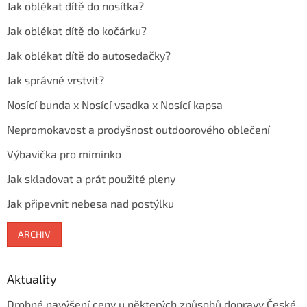
Jak oblékat dítě do nosítka?
Jak oblékat dítě do kočárku?
Jak oblékat dítě do autosedačky?
Jak správně vrstvit?
Nosící bunda x Nosící vsadka x Nosící kapsa
Nepromokavost a prodyšnost outdoorového oblečení
Výbavička pro miminko
Jak skladovat a prát použité pleny
Jak připevnit nebesa nad postýlku
ARCHIV
Aktuality
Drobné navýšení ceny u některých způsobů dopravy České