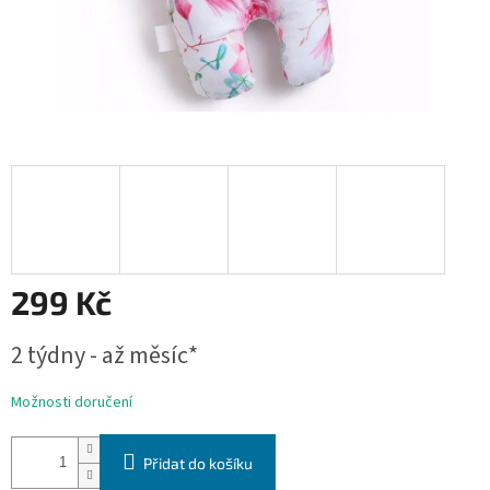
299 Kč
Měrná
2 týdny - až měsíc*
cena:
Možnosti doručení
Přidat do košíku