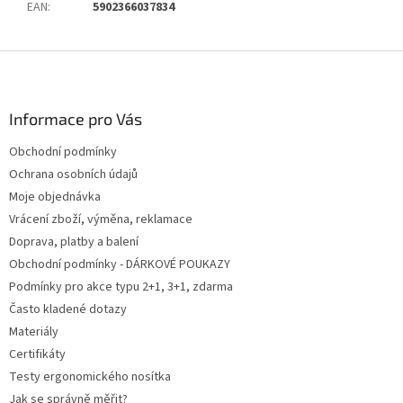
EAN
:
5902366037834
Z
á
p
a
Informace pro Vás
t
Obchodní podmínky
í
Ochrana osobních údajů
Moje objednávka
Vrácení zboží, výměna, reklamace
Doprava, platby a balení
Obchodní podmínky - DÁRKOVÉ POUKAZY
Podmínky pro akce typu 2+1, 3+1, zdarma
Často kladené dotazy
Materiály
Certifikáty
Testy ergonomického nosítka
Jak se správně měřit?