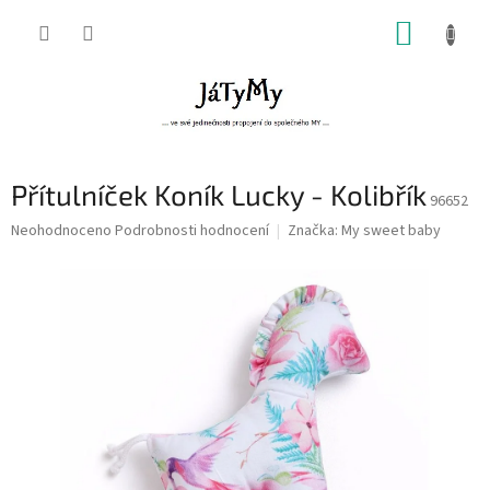
Přejít
NÁKUP
na
obsah
KOŠÍK
Přítulníček Koník Lucky - Kolibřík
96652
Průměrné
Neohodnoceno
Podrobnosti hodnocení
Značka:
My sweet baby
hodnocení
produktu
je
0,0
z
5
hvězdiček.