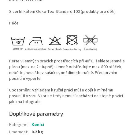
Rozměr: 27x23 cm
S certifikátem Oeko-Tex Standard 100 (produkty pro děti)
Péče:
Perte v jemných pracích prostředcích při 40°C, žehlete jemně s
párou (max. na 2 stupně). Jemně odstřeďujte max. 800 otáček,
nebělte, nesušte v sušičce, neždímejte ručně. Před prvním
použitím vyperte
Upozornění: Vzhledem k ruční práci m
ůže dojít k mírnému
posunutí vzoru. Vzor se tedy nemusí nacházet na stejné pozici
jako na fotografii.
Doplňkové parametry
Kategorie
:
Koníci
Hmotnost
:
0.2 kg