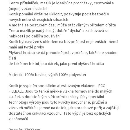
Tento přítulníček, mazlík je ideální na procházky, cestování a
(nejen) večerní usínání
Koník pomáhá dítěti se uklidnit, poskytuje pocit bezpečí v
nových nebo stresujících situacích
A možná se postupem času může stát věrným přítelem dítěte
Tento mazlík je nadýchaný, dobře "dýchá" a zachovává si
hebkost i po delším používání
Koník byl navržen s ohledem na bezpečnost nejmenších - nemá
malé ani tvrdé prvky
Plyšová hračka se dá pohodlně prát v pračce, takže se snadno
čistí
Je také perfektní jako dárek, jako první plyšová hračka
Materiál: 100% bavlna, výplň 100% polyester
Koník je vyplněn speciálním atestovaným vláknem - ECO
FILLBALL. Jsou to tenké měkké vlákna formované do malých
kuliček s dodatečnými větracími kanálky. Díky speciální
technologii výroby jsou tyto kuličky nadýchané, pružné a
zároveň měkké a jemné na dotek, jako prachové peří; a zajišťují
dostatečnou cirkulaci vzduchu. Tato výplň je bez optických
zjasňovačů