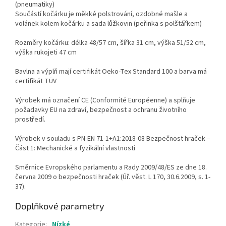
(pneumatiky)
Součástí kočárku je měkké polstrování, ozdobné mašle a
volánek kolem kočárku a sada lůžkovin (peřinka s polštářkem)
Rozměry kočárku: délka 48/57 cm, šířka 31 cm, výška 51/52 cm,
výška rukojeti 47 cm
Bavlna a výplň mají certifikát Oeko-Tex Standard 100 a barva má
certifikát TÜV
Výrobek má označení CE (Conformité Européenne) a splňuje
požadavky EU na zdraví, bezpečnost a ochranu životního
prostředí.
Výrobek v souladu s PN-EN 71-1+A1:2018-08 Bezpečnost hraček –
Část 1: Mechanické a fyzikální vlastnosti
Směrnice Evropského parlamentu a Rady 2009/48/ES ze dne 18.
června 2009 o bezpečnosti hraček (Úř. věst. L 170, 30.6.2009, s. 1-
37).
Doplňkové parametry
Kategorie
:
Nízké