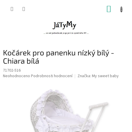
Přejít
NÁKUP
na
obsah
KOŠÍK
Kočárek pro panenku nízký bílý -
Chiara bílá
71702-516
Průměrné
Neohodnoceno
Podrobnosti hodnocení
Značka:
My sweet baby
hodnocení
produktu
je
0,0
z
5
hvězdiček.