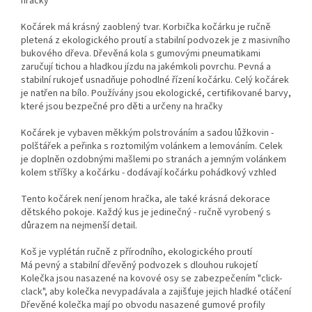
hračky
Kočárek má krásný zaoblený tvar. Korbička kočárku je ručně
pletená z ekologického proutí a stabilní podvozek je z masivního
bukového dřeva. Dřevěná kola s gumovými pneumatikami
zaručují tichou a hladkou jízdu na jakémkoli povrchu. Pevná a
stabilní rukojeť usnadňuje pohodlné řízení kočárku. Celý kočárek
je natřen na bílo. Používány jsou ekologické, certifikované barvy,
které jsou bezpečné pro děti a určeny na hračky
Kočárek je vybaven měkkým polstrováním a sadou lůžkovin -
polštářek a peřinka s roztomilým volánkem a lemováním. Celek
je doplněn ozdobnými mašlemi po stranách a jemným volánkem
kolem stříšky a kočárku - dodávají kočárku pohádkový vzhled
Tento kočárek není jenom hračka, ale také krásná dekorace
dětského pokoje. Každý kus je jedinečný - ručně vyrobený s
důrazem na nejmenší detail.
Koš je vyplétán ručně z přírodního, ekologického proutí
Má pevný a stabilní dřevěný podvozek s dlouhou rukojetí
Kolečka jsou nasazené na kovové osy se zabezpečením "click-
clack", aby kolečka nevypadávala a zajišťuje jejich hladké otáčení
Dřevěné kolečka mají po obvodu nasazené gumové profily