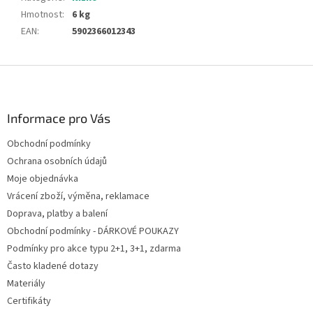
Hmotnost
:
6 kg
EAN
:
5902366012343
Z
á
p
a
Informace pro Vás
t
Obchodní podmínky
í
Ochrana osobních údajů
Moje objednávka
Vrácení zboží, výměna, reklamace
Doprava, platby a balení
Obchodní podmínky - DÁRKOVÉ POUKAZY
Podmínky pro akce typu 2+1, 3+1, zdarma
Často kladené dotazy
Materiály
Certifikáty