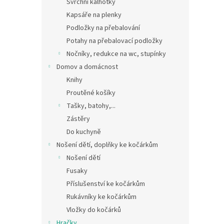
Svrchní kalhotky
Kapsáře na plenky
Podložky na přebalování
Potahy na přebalovací podložky
Nočníky, redukce na wc, stupínky
Domov a domácnost
Knihy
Proutěné košíky
Tašky, batohy,...
Zástěry
Do kuchyně
Nošení dětí, doplňky ke kočárkům
Nošení dětí
Fusaky
Příslušenství ke kočárkům
Rukávníky ke kočárkům
Vložky do kočárků
Hračky