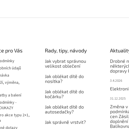
e pro Vás
Rady, tipy, návody
Aktualit
podmínky
Jak vybrat správnou
Drobné n
velikost oblečení
některýc
obních údajů
dopravy 
návka
Jak oblékat dítě do
nosítka?
3.4.2026
ží, výměna,
Elektron
Jak oblékat dítě do
atby a balení
kočárku?
31.12.2025
odmínky -
Změna v 
Jak oblékat dítě do
OUKAZY
podmínká
autosedačky?
ro akce typu 2+1,
cen Zási
a
doplnění
Jak správně vrstvit?
Balíkovn
ené dotazy