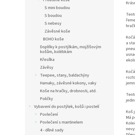
Proutěné koše
Krás
S mini boudou
Tent
S boudou
řeme
S nebesy
hrač
Závěsné koše
Kočá
BOHO koše
a st
Doplňky k postýlkám, mojžíšovým
pneum
košům, kolébkám
usnad
Křesílka
ekol
Závěsy
Kočá
Teepee, stany, baldachýny
rozt
jemn
Hamaky, závěsné kokony, vaky
Koše na hračky, drobnosti, atd.
Tent
Poličky
jedi
Vybavení do postýlek, košů i postelí
Koš 
Povlečení
Má p
Povlečení s mantinelem
Kole
nevyp
4 - dílné sady
Dřev