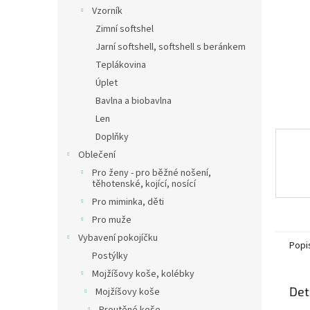
n
Vzorník
e
Zimní softshel
l
Jarní softshell, softshell s beránkem
Teplákovina
Úplet
Bavlna a biobavlna
Len
Doplňky
Oblečení
Pro ženy - pro běžné nošení,
těhotenské, kojící, nosící
Pro miminka, děti
Pro muže
Vybavení pokojíčku
Popi
Postýlky
Mojžíšovy koše, kolébky
Det
Mojžíšovy koše