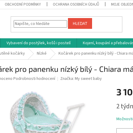
OBCHODNÍ PODMÍNKY
OCHRANA OSOBNÍCH ÚDAJŮ
MOJE OBJED
HLEDAT
Vybavení do postýlek, košů i postelí
Kojení, koupání a přebalován
utěné kočárky
Nízké
Kočárek pro panenku nízký bílý - Chiara m
rek pro panenku nízký bílý - Chiara m
né
noceno
Podrobnosti hodnocení
Značka:
My sweet baby
ní
3 10
u
Měrná
2 týdn
cena:
ek.
Možnosti