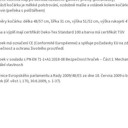
ástí kočárku je měkké polstrování, ozdobné mašle a volánek kolem kočárk
ovin (peřinka s polštářkem)
ěry kočárku: délka 48/57 cm, šířka 31 cm, výška 51/52 cm, výška rukojeti 
a a výplň mají certifikát Oeko-Tex Standard 100 a barva má certifikát TÜV
bek má označení CE (Conformité Européenne) a splňuje požadavky EU na zd
ečnost a ochranu životního prostředí.
bek v souladu s PN-EN 71-1+A1:2018-08 Bezpečnost hraček – Část 1: Mechan
ální vlastnosti
nice Evropského parlamentu a Rady 2009/48/ES ze dne 18. června 2009 o 
k (Úř. věst. L 170, 30.6.2009, s. 1-37).