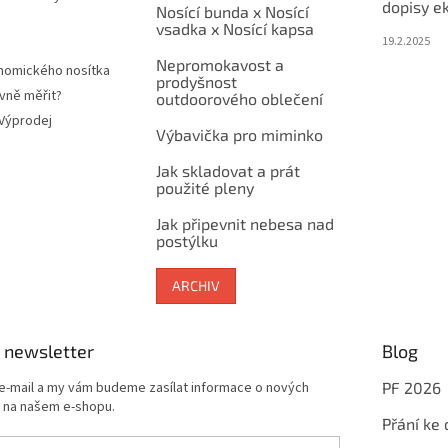
dopisy e
Nosící bunda x Nosící
vsadka x Nosící kapsa
19.2.2025
Nepromokavost a
nomického nosítka
prodyšnost
vně měřit?
outdoorového oblečení
 Výprodej
Výbavička pro miminko
Jak skladovat a prát
použité pleny
Jak připevnit nebesa nad
postýlku
ARCHIV
 newsletter
Blog
 e-mail a my vám budeme zasílat informace o nových
PF 2026
 na našem e-shopu.
Přání ke