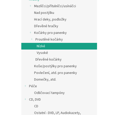
Mazlíčci/přítulníčci/usínáčci
Nad postýlku
Hrací deky, podložky
Dřevěné hračky
Kočárky pro panenky
Proutěné kočárky
Nízké
Vysoké
Dřevěné kočárky
Koše/postýlky pro panenky
Povlečení, atd. pro panenky
Domečky, atd.
Péče
Odličovací tampóny
CD, DVD
CD
Ostatní - DVD, LP, Audiokazety,