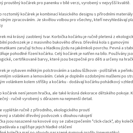
ný proutěný kočárek pro panenku v bílé verzi, vyrobený v nejvyšší kvalitě.
o roztomilý kočárek je kombinací klasického designu s přírodními materiály
slným zpracováním. Je skvělou volbou pro všechny, kteří nevyhledávají pl
ky
rek má krásný zaoblený tvar. Korbička kočárku je ručně pletená z ekologic
abilní podvozek je z masivního bukového dřeva. Dřevěná kola s gumovými
atikami zaručují tichou a hladkou jízdu na jakémkoli povrchu. Pevná a stabi
ňuje pohodlné řízení kočárku. Celý kočárek je natřen na bílo. Používány js
ogické, certifikované barvy, které jsou bezpečné pro děti a určeny na hrač
rek je vybaven měkkým polstrováním a sadou lůžkovin - polštářek a peřink
omilým volánkem a lemováním. Celek je doplněn ozdobnými mašlemi po str
ým volánkem kolem stříšky a kočárku - dodávají kočárku pohádkový vzhled
o kočárek není jenom hračka, ale také krásná dekorace dětského pokoje. K
nečný - ručně vyrobený s důrazem na nejmenší detail.
je vyplétán ručně z přírodního, ekologického proutí
evný a stabilní dřevěný podvozek s dlouhou rukojetí
čka jsou nasazené na kovové osy se zabezpečením "click-clack", aby koleč
adávala a zajišťuje jejich hladké otáčení
ěné kolečka mají po obvodu nasazené gumové profily (pneumatiky)