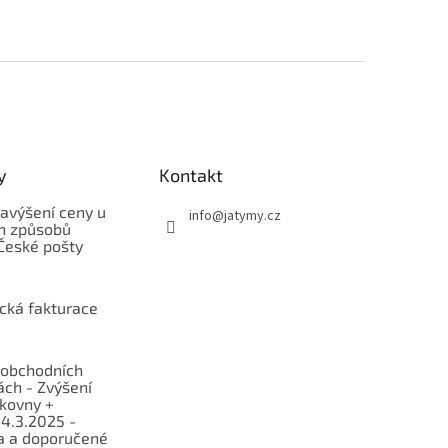
y
Kontakt
avýšení ceny u
info
@
jatymy.cz
h způsobů
České pošty
ická fakturace
obchodních
ch - Zvýšení
lkovny +
 4.3.2025 -
a a doporučené