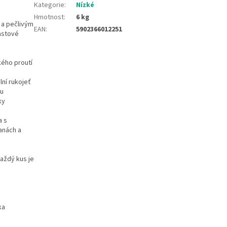
Kategorie
:
Nízké
Hmotnost
:
6 kg
 a pečlivým
EAN
:
5902366012251
astové
kého proutí
lní rukojeť
ou
ky
a s
anách a
aždý kus je
ka