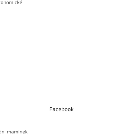
konomické
Facebook
 dni maminek