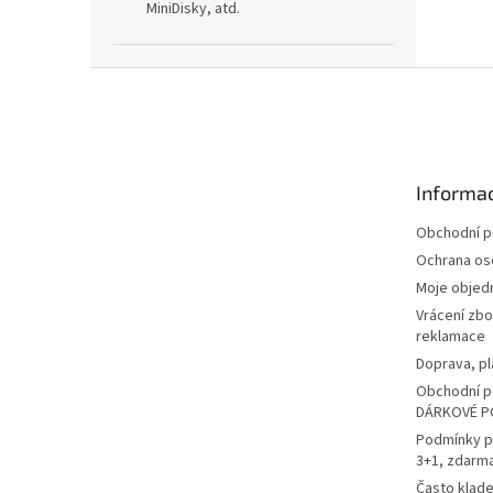
MiniDisky, atd.
Z
á
p
a
t
Informac
í
Obchodní 
Ochrana os
Moje objed
Vrácení zbo
reklamace
Doprava, pl
Obchodní p
DÁRKOVÉ P
Podmínky p
3+1, zdarm
Často klad