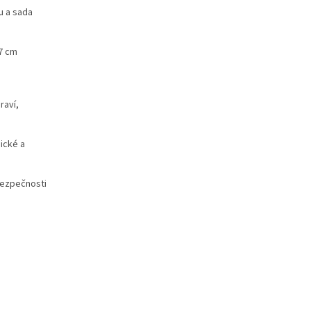
u a sada
47 cm
raví,
ické a
bezpečnosti