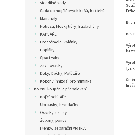
Vícedílné sady
Souč
Sada do mojžíšových košů, kočárků
lůžk
Mantinely
Rozm
Nebesa, Moskytiéry, Baldachýny
Bavln
KAPSÁŘE
Prostěradla, volánky
Výro
Doplňky
bezp
Spací vaky
Výro
Zavinovačky
fyzik
Deky, Dečky, Polštáře
Směr
Kokony (hnízda) pro miminka
hrače
Kojení, koupání a přebalování
Kojící polštáře
Ubrousky, bryndáčky
Osušky a žíňky
Župany, ponča
Plenky, separační vložky,...