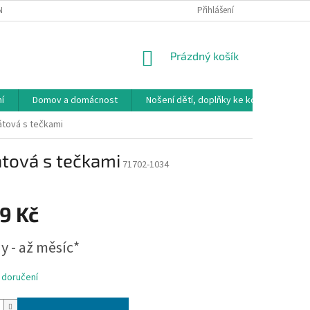
NÁVKA
VRÁCENÍ ZBOŽÍ, VÝMĚNA, REKLAMACE
Přihlášení
DOPRAVA, PLATBY A B
NÁKUPNÍ
Prázdný košík
KOŠÍK
í
Domov a domácnost
Nošení dětí, doplňky ke kočárkům
átová s tečkami
átová s tečkami
71702-1034
9 Kč
y - až měsíc*
 doručení