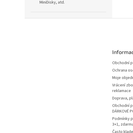
MiniDisky, atd.
Z
á
p
a
t
Informac
í
Obchodní 
Ochrana os
Moje objed
Vrácení zbo
reklamace
Doprava, pl
Obchodní p
DÁRKOVÉ P
Podmínky p
3+1, zdarm
Často klad