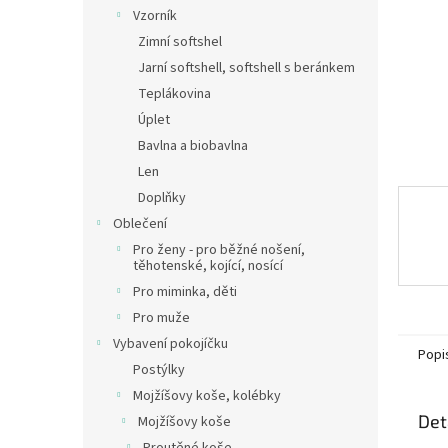
n
Vzorník
e
Zimní softshel
l
Jarní softshell, softshell s beránkem
Teplákovina
Úplet
Bavlna a biobavlna
Len
Doplňky
Oblečení
Pro ženy - pro běžné nošení,
těhotenské, kojící, nosící
Pro miminka, děti
Pro muže
Vybavení pokojíčku
Popi
Postýlky
Mojžíšovy koše, kolébky
Det
Mojžíšovy koše