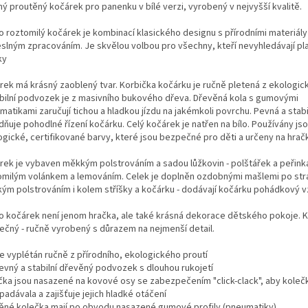
ný proutěný kočárek pro panenku v bílé verzi, vyrobený v nejvyšší kvalitě.
o roztomilý kočárek je kombinací klasického designu s přírodními materiály
slným zpracováním. Je skvělou volbou pro všechny, kteří nevyhledávají pl
ky
rek má krásný zaoblený tvar. Korbička kočárku je ručně pletená z ekologic
abilní podvozek je z masivního bukového dřeva. Dřevěná kola s gumovými
atikami zaručují tichou a hladkou jízdu na jakémkoli povrchu. Pevná a stabi
ňuje pohodlné řízení kočárku. Celý kočárek je natřen na bílo. Používány js
ogické, certifikované barvy, které jsou bezpečné pro děti a určeny na hrač
rek je vybaven měkkým polstrováním a sadou lůžkovin - polštářek a peřink
omilým volánkem a lemováním.
Celek je doplněn ozdobnými mašlemi po str
ým polstrováním i kolem stříšky a kočárku - dodávají kočárku pohádkový v
o kočárek není jenom hračka, ale také krásná dekorace dětského pokoje. K
nečný - ručně vyrobený s důrazem na nejmenší detail.
je vyplétán ručně z přírodního, ekologického proutí
evný a stabilní dřevěný podvozek s dlouhou rukojetí
čka jsou nasazené na kovové osy se zabezpečením "click-clack", aby koleč
adávala a zajišťuje jejich hladké otáčení
ěné kolečka mají po obvodu nasazené gumové profily (pneumatiky)