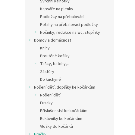
Svrchní kalhotky
Kapsáře na plenky
Podložky na přebalování
Potahy na přebalovací podložky
Nočníky, redukce na wc, stupínky
Domov a domácnost
Knihy
Proutěné košíky
Tašky, batohy,...
Zástěry
Do kuchyně
Nošení dětí, doplňky ke kočárkům
Nošení dětí
Fusaky
Příslušenství ke kočárkům
Rukávníky ke kočárkům
Vložky do kočárků
Hračky