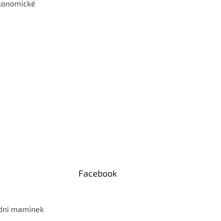
konomické
Facebook
 dni maminek