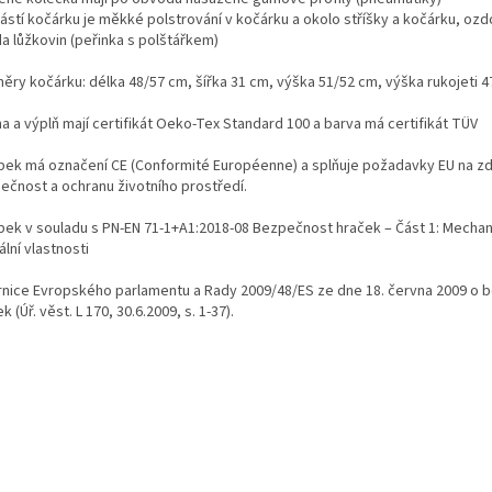
ástí kočárku je měkké polstrování v kočárku a okolo stříšky a kočárku, oz
da lůžkovin (peřinka s polštářkem)
ěry kočárku: délka 48/57 cm, šířka 31 cm, výška 51/52 cm, výška rukojeti 
a a výplň mají certifikát Oeko-Tex Standard 100 a barva má certifikát TÜV
bek má označení CE (Conformité Européenne) a splňuje požadavky EU na zd
ečnost a ochranu životního prostředí.
bek v souladu s PN-EN 71-1+A1:2018-08 Bezpečnost hraček – Část 1: Mechan
ální vlastnosti
nice Evropského parlamentu a Rady 2009/48/ES ze dne 18. června 2009 o 
k (Úř. věst. L 170, 30.6.2009, s. 1-37).