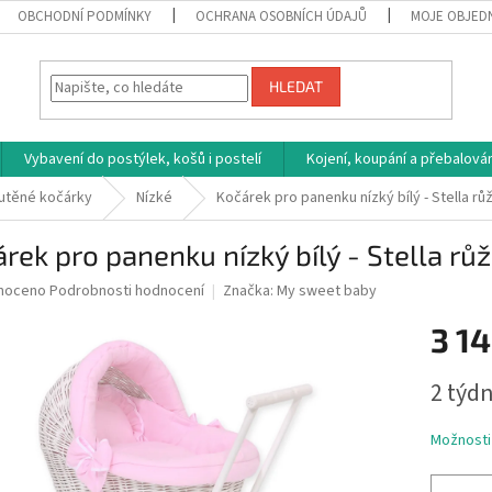
OBCHODNÍ PODMÍNKY
OCHRANA OSOBNÍCH ÚDAJŮ
MOJE OBJED
HLEDAT
Vybavení do postýlek, košů i postelí
Kojení, koupání a přebalován
utěné kočárky
Nízké
Kočárek pro panenku nízký bílý - Stella rů
rek pro panenku nízký bílý - Stella rů
né
noceno
Podrobnosti hodnocení
Značka:
My sweet baby
ní
3 14
u
Měrná
2 týdn
cena:
ek.
Možnosti