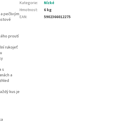
Kategorie
:
Nízké
Hmotnost
:
6 kg
 a pečlivým
EAN
:
5902366012275
astové
kého proutí
lní rukojeť
ou
ky
a s
anách a
zhled
aždý kus je
ka