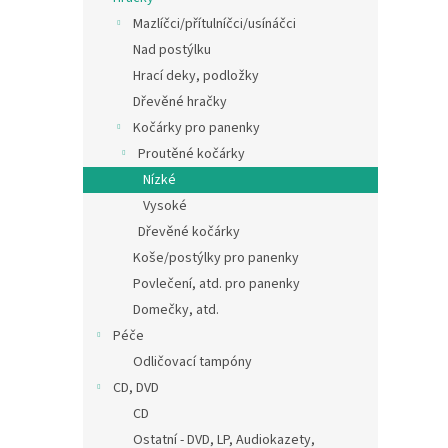
Mazlíčci/přítulníčci/usínáčci
Nad postýlku
Hrací deky, podložky
Dřevěné hračky
Kočárky pro panenky
Proutěné kočárky
Nízké
Vysoké
Dřevěné kočárky
Koše/postýlky pro panenky
Povlečení, atd. pro panenky
Domečky, atd.
Péče
Odličovací tampóny
CD, DVD
CD
Ostatní - DVD, LP, Audiokazety,