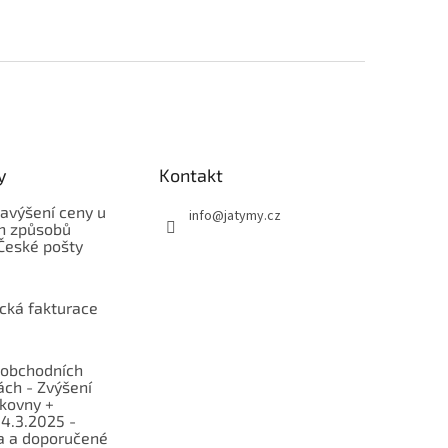
y
Kontakt
avýšení ceny u
info
@
jatymy.cz
h způsobů
České pošty
ická fakturace
obchodních
ch - Zvýšení
lkovny +
 4.3.2025 -
a a doporučené