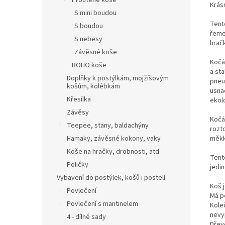
Proutěné koše
Krás
S mini boudou
Tent
S boudou
řeme
S nebesy
hrač
Závěsné koše
Kočá
BOHO koše
a st
Doplňky k postýlkám, mojžíšovým
pneum
košům, kolébkám
usnad
Křesílka
ekol
Závěsy
Kočá
Teepee, stany, baldachýny
rozt
měkk
Hamaky, závěsné kokony, vaky
Koše na hračky, drobnosti, atd.
Tent
Poličky
jedi
Vybavení do postýlek, košů i postelí
Koš 
Povlečení
Má p
Povlečení s mantinelem
Kole
nevyp
4 - dílné sady
Dřev