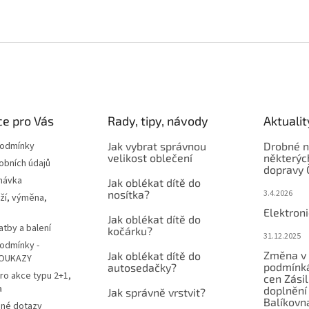
e pro Vás
Rady, tipy, návody
Aktualit
podmínky
Jak vybrat správnou
Drobné n
velikost oblečení
některýc
obních údajů
dopravy 
návka
Jak oblékat dítě do
nosítka?
3.4.2026
ží, výměna,
Elektron
Jak oblékat dítě do
atby a balení
kočárku?
31.12.2025
odmínky -
Změna v 
Jak oblékat dítě do
OUKAZY
podmínká
autosedačky?
ro akce typu 2+1,
cen Zási
a
doplnění
Jak správně vrstvit?
Balíkovn
ené dotazy