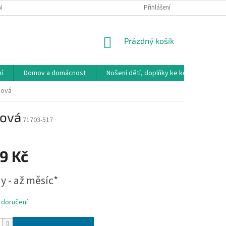
NÁVKA
VRÁCENÍ ZBOŽÍ, VÝMĚNA, REKLAMACE
Přihlášení
DOPRAVA, PLATBY A B
NÁKUPNÍ
Prázdný košík
KOŠÍK
í
Domov a domácnost
Nošení dětí, doplňky ke kočárkům
žová
žová
71703-517
9 Kč
y - až měsíc*
 doručení