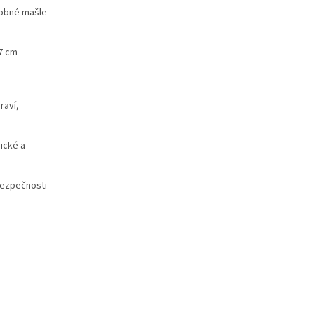
dobné mašle
47 cm
raví,
ické a
bezpečnosti