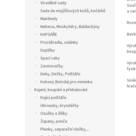
Vícedílné sady
Souč
Sada do mojžíšových košů, kočárků
a sa
Mantinely
Rozm
Nebesa, Moskytiéry, Baldachýny
Bavln
KAPSÁŘE
Prostěradla, volánky
Výro
Doplňky
bezp
Spací vaky
Výro
Zavinovačky
fyzik
Deky, Dečky, Polštáře
Směr
Kokony (hnízda) pro miminka
hrače
Kojení, koupání a přebalování
Kojící polštáře
Ubrousky, bryndáčky
Osušky a žíňky
Župany, ponča
Plenky, separační vložky,...