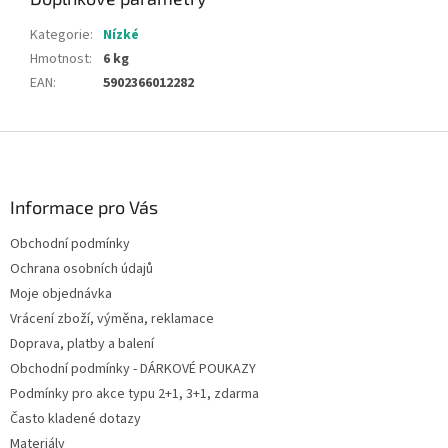
Kategorie
:
Nízké
Hmotnost
:
6 kg
EAN
:
5902366012282
Z
á
p
a
Informace pro Vás
t
Obchodní podmínky
í
Ochrana osobních údajů
Moje objednávka
Vrácení zboží, výměna, reklamace
Doprava, platby a balení
Obchodní podmínky - DÁRKOVÉ POUKAZY
Podmínky pro akce typu 2+1, 3+1, zdarma
Často kladené dotazy
Materiály