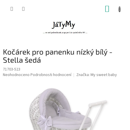
Přejít
NÁKUP
na
obsah
KOŠÍK
Kočárek pro panenku nízký bílý -
Stella šedá
71703-523
Průměrné
Neohodnoceno
Podrobnosti hodnocení
Značka:
My sweet baby
hodnocení
produktu
je
0,0
z
5
hvězdiček.