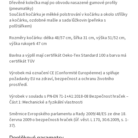
Dřevěné kolečka mají po obvodu nasazené gumové profily
(pneumatiky)
Součástí kočárku je měkké polstrování v kočárku a okolo stříšky
a kočárku, ozdobné mašle a sada lůžkovin (peřinka s
polštářkem)
Rozměry kočárku: délka 48/57 cm, šířka 31 cm, výška 51/52 cm,
výška rukojeti 47 cm
Bavlna a výplň mají certifikát Oeko-Tex Standard 100 a barva má
certifikát TÜV
Výrobek má označení CE (Conformité Européenne) a splňuje
požadavky EU na zdraví, bezpečnost a ochranu životního
prostředí.
Výrobek v souladu s PN-EN 71-1+A1:2018-08 Bezpečnost hraček –
Část 1: Mechanické a fyzikální vlastnosti
Směrnice Evropského parlamentu a Rady 2009/48/ES ze dne 18.
června 2009 o bezpečnosti hraček (Úř. věst. L 170, 30.6.2009, s. 1-
37).
Doplňkové parametry