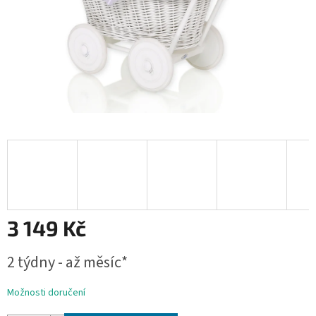
3 149 Kč
Měrná
2 týdny - až měsíc*
cena:
Možnosti doručení