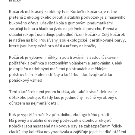
hračky
Kočárek má krásný zaoblený tvar. Korbička kočárku je ručně
pletená z ekologického proutí a stabilní podvozek je z masivního
bukového dřeva. Dřevěná kola s gumovými pneumatikami
zaručují tichou a hladkou jízdu na jakémkoli povrchu. Pevná a
stabilní rukojeť usnadňuje pohodlné řízení kočárku. Celý kočárek
je natřen na bílo. Používány jsou ekologické, certifikované barvy,
které jsou bezpečné pro děti a určeny na hračky
Kočárek je vybaven měkkým polstrováním a sadou lůžkovin -
polštářek a peřinka s roztomilým volánkem a lemováním.
Celek
je doplněn ozdobnými mašlemi po stranách a měkkým
polstrováním i kolem stříšky a kočárku - dodávají kočárku
pohádkový vzhled
Tento kočárek není jenom hračka, ale také krásná dekorace
dětského pokoje. Každý kus je jedinečný - ručně vyrobený s
důrazem na nejmenší detail.
Koš je vyplétán ručně z přírodního, ekologického proutí
Má pevný a stabilní dřevěný podvozek s dlouhou rukojetí
Kolečka jsou nasazené na kovové osy se zabezpečením "click-
clack", aby kolečka nevypadávala a zajišťuje jejich hladké otáčení