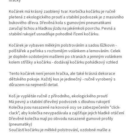
hračky
Kočárek má krásný zaoblený tvar. Korbička kočárku je ručně
pletená z ekologického proutí a stabilní podvozek je z masivního
bukového dřeva. Dřevěná kola s gumovými pneumatikami
zaručují tichou a hladkou jízdu na jakémkoli povrchu. Pevná a
stabilní rukojeť usnadňuje pohodlné řízení kočárku.
Kočárek je vybaven měkkým polstrováním a sadou lůžkovin -
polštářek a peřinka s roztomilým volánkem a lemováním. Celek
je doplněn ozdobnými mašlemi po stranách a jemným volánkem
kolem stříšky a kočárku - dodávají kočárku pohádkový vzhled
Tento kočárek není jenom hračka, ale také krásná dekorace
dětského pokoje. Každý kus je jedinečný - ručně vyrobený s
důrazem na nejmenší detail.
Koš je vyplétán ručně z přírodního, ekologického proutí
Má pevný a stabilní dřevěný podvozek s dlouhou rukojetí
Kolečka jsou nasazené na kovové osy se zabezpečením "click-
clack", aby kolečka nevypadávala a zajišťuje jejich hladké otáčení
Dřevěné kolečka mají po obvodu nasazené gumové profily
(pneumatiky)
Součástí kočárku je měkké polstrování, ozdobné mašle a