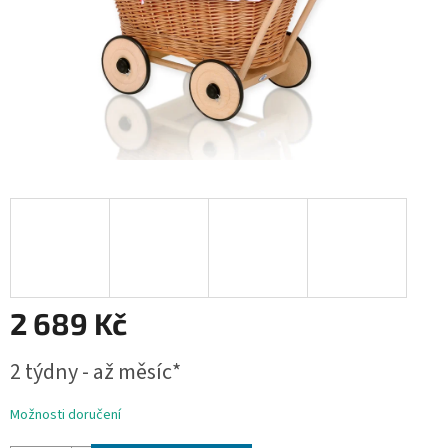
2 689 Kč
Měrná
2 týdny - až měsíc*
cena:
Možnosti doručení