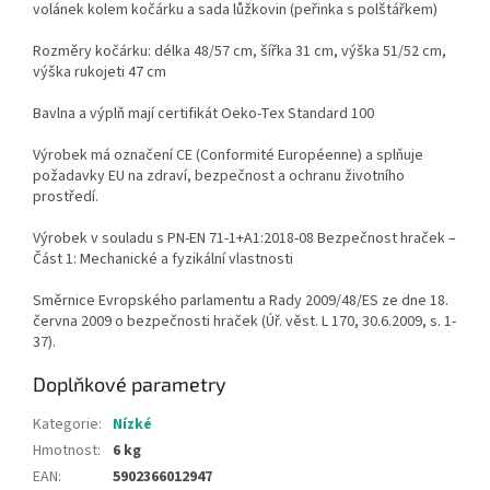
volánek kolem kočárku a sada lůžkovin (peřinka s polštářkem)
Rozměry kočárku: délka 48/57 cm, šířka 31 cm, výška 51/52 cm,
výška rukojeti 47 cm
Bavlna a výplň mají certifikát Oeko-Tex Standard 100
Výrobek má označení CE (Conformité Européenne) a splňuje
požadavky EU na zdraví, bezpečnost a ochranu životního
prostředí.
Výrobek v souladu s PN-EN 71-1+A1:2018-08 Bezpečnost hraček –
Část 1: Mechanické a fyzikální vlastnosti
Směrnice Evropského parlamentu a Rady 2009/48/ES ze dne 18.
června 2009 o bezpečnosti hraček (Úř. věst. L 170, 30.6.2009, s. 1-
37).
Doplňkové parametry
Kategorie
:
Nízké
Hmotnost
:
6 kg
EAN
:
5902366012947