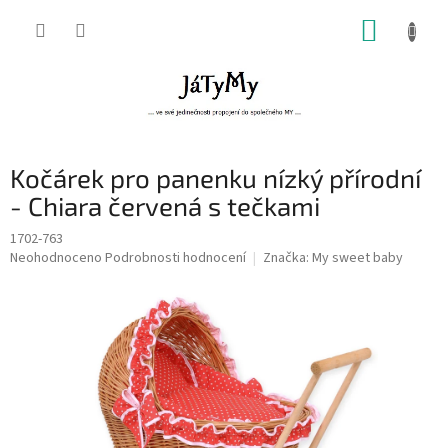
Přejít
NÁKUP
na
obsah
KOŠÍK
Kočárek pro panenku nízký přírodní
- Chiara červená s tečkami
1702-763
Průměrné
Neohodnoceno
Podrobnosti hodnocení
Značka:
My sweet baby
hodnocení
produktu
je
0,0
z
5
hvězdiček.