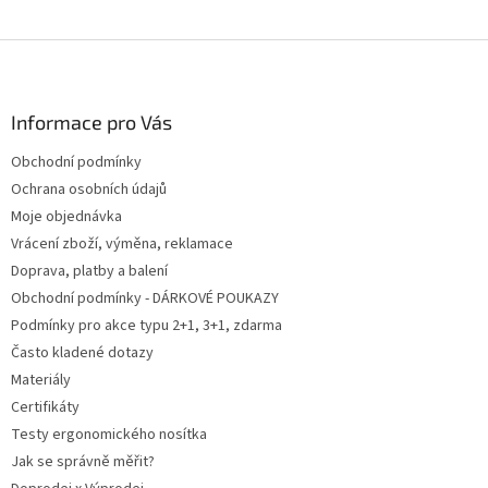
Z
á
p
a
Informace pro Vás
t
Obchodní podmínky
í
Ochrana osobních údajů
Moje objednávka
Vrácení zboží, výměna, reklamace
Doprava, platby a balení
Obchodní podmínky - DÁRKOVÉ POUKAZY
Podmínky pro akce typu 2+1, 3+1, zdarma
Často kladené dotazy
Materiály
Certifikáty
Testy ergonomického nosítka
Jak se správně měřit?