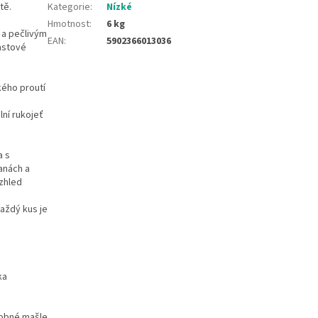
tě.
Kategorie
:
Nízké
Hmotnost
:
6 kg
 a pečlivým
EAN
:
5902366013036
astové
kého proutí
lní rukojeť
a s
anách a
zhled
aždý kus je
ka
dobné mašle