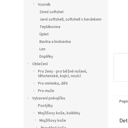
n
Vzorník
e
Zimní softshel
l
Jarní softshell, softshell s beránkem
Teplákovina
Úplet
Bavlna a biobavlna
Len
Doplňky
Oblečení
Pro ženy - pro běžné nošení,
těhotenské, kojící, nosící
Pro miminka, děti
Pro muže
Vybavení pokojíčku
Popi
Postýlky
Mojžíšovy koše, kolébky
Det
Mojžíšovy koše