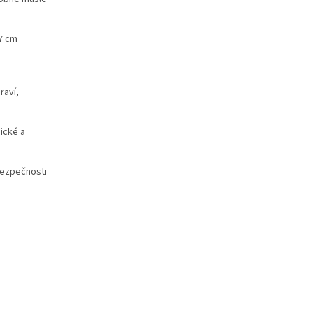
47 cm
raví,
ické a
bezpečnosti