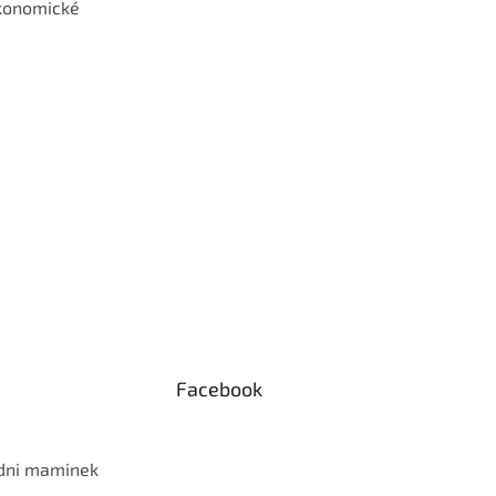
konomické
Facebook
 dni maminek