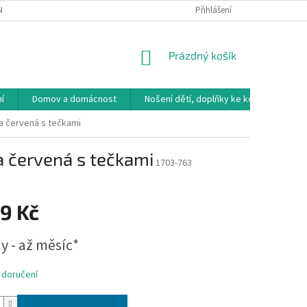
NÁVKA
VRÁCENÍ ZBOŽÍ, VÝMĚNA, REKLAMACE
Přihlášení
DOPRAVA, PLATBY A B
NÁKUPNÍ
Prázdný košík
KOŠÍK
í
Domov a domácnost
Nošení dětí, doplňky ke kočárkům
la červená s tečkami
a červená s tečkami
1703-763
9 Kč
y - až měsíc*
 doručení