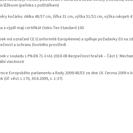
da lůžkovin (peřinka s polštářkem)
ěry kočárku: délka 48/57 cm, šířka 31 cm, výška 51/52 cm, výška rukojeti 
a a výplň mají certifikát Oeko-Tex Standard 100
bek má označení CE (Conformité Européenne) a splňuje požadavky EU na zd
ečnost a ochranu životního prostředí.
bek v souladu s PN-EN 71-1+A1:2018-08 Bezpečnost hraček – Část 1: Mechan
ální vlastnosti
nice Evropského parlamentu a Rady 2009/48/ES ze dne 18. června 2009 o 
k (Úř. věst. L 170, 30.6.2009, s. 1-37).