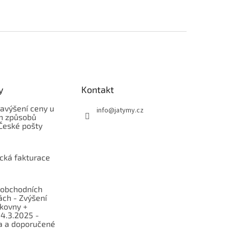
y
Kontakt
avýšení ceny u
info
@
jatymy.cz
h způsobů
České pošty
ická fakturace
obchodních
ch - Zvýšení
lkovny +
 4.3.2025 -
a a doporučené