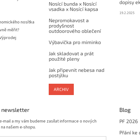
dopisy e
Nosící bunda x Nosící
vsadka x Nosící kapsa
19.2.2025
Nepromokavost a
nomického nosítka
prodyšnost
vně měřit?
outdoorového oblečení
 Výprodej
Výbavička pro miminko
Jak skladovat a prát
použité pleny
Jak připevnit nebesa nad
postýlku
ARCHIV
 newsletter
Blog
 e-mail a my vám budeme zasílat informace o nových
PF 2026
 na našem e-shopu.
Přání ke