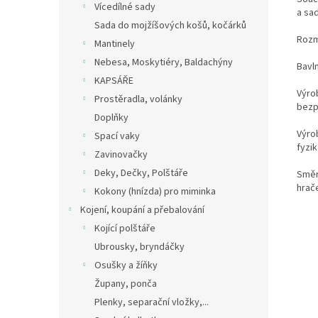
Vícedílné sady
a sa
Sada do mojžíšových košů, kočárků
Rozm
Mantinely
Nebesa, Moskytiéry, Baldachýny
Bavln
KAPSÁŘE
Výro
Prostěradla, volánky
bezp
Doplňky
Výro
Spací vaky
fyzik
Zavinovačky
Deky, Dečky, Polštáře
Směr
hrače
Kokony (hnízda) pro miminka
Kojení, koupání a přebalování
Kojící polštáře
Ubrousky, bryndáčky
Osušky a žíňky
Župany, ponča
Plenky, separační vložky,...