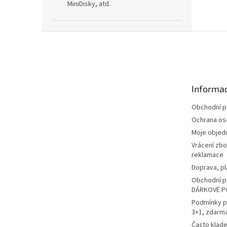
MiniDisky, atd.
Z
á
p
a
t
Informac
í
Obchodní 
Ochrana os
Moje objed
Vrácení zbo
reklamace
Doprava, pl
Obchodní p
DÁRKOVÉ P
Podmínky p
3+1, zdarm
Často klad