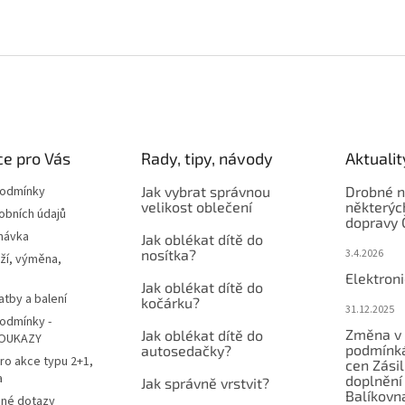
e pro Vás
Rady, tipy, návody
Aktualit
podmínky
Jak vybrat správnou
Drobné n
velikost oblečení
některýc
obních údajů
dopravy 
návka
Jak oblékat dítě do
nosítka?
3.4.2026
ží, výměna,
Elektron
Jak oblékat dítě do
atby a balení
kočárku?
31.12.2025
odmínky -
Změna v 
Jak oblékat dítě do
OUKAZY
podmínká
autosedačky?
ro akce typu 2+1,
cen Zási
a
doplnění
Jak správně vrstvit?
Balíkovn
ené dotazy