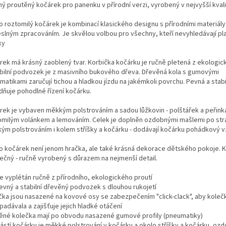
ný proutěný kočárek pro panenku v přírodní verzi, vyrobený v nejvyšší kvali
o roztomilý kočárek je kombinací klasického designu s přírodními materiály
slným zpracováním. Je skvělou volbou pro všechny, kteří nevyhledávají pl
ky
rek má krásný zaoblený tvar. Korbička kočárku je ručně pletená z ekologic
abilní podvozek je z masivního bukového dřeva. Dřevěná kola s gumovými
atikami zaručují tichou a hladkou jízdu na jakémkoli povrchu. Pevná a stabi
dňuje pohodlné řízení kočárku.
rek je vybaven měkkým polstrováním a sadou lůžkovin - polštářek a peřink
omilým volánkem a lemováním. Celek je doplněn ozdobnými mašlemi po str
ým polstrováním i kolem stříšky a kočárku - dodávají kočárku pohádkový v
o kočárek není jenom hračka, ale také krásná dekorace dětského pokoje. K
nečný - ručně vyrobený s důrazem na nejmenší detail.
je vyplétán ručně z přírodního, ekologického proutí
evný a stabilní dřevěný podvozek s dlouhou rukojetí
čka jsou nasazené na kovové osy se zabezpečením "click-clack", aby koleč
adávala a zajišťuje jejich hladké otáčení
ěné kolečka mají po obvodu nasazené gumové profily (pneumatiky)
ástí kočárku je měkké polstrování v kočárku a okolo stříšky a kočárku, oz