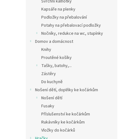
Svrchní kalhotky
Kapsáře na plenky
Podložky na přebalování
Potahy na přebalovací podložky
Nočníky, redukce na wc, stupínky
Domov a domácnost
Knihy
Proutěné košíky
Tašky, batohy,...
Zástěry
Do kuchyně
Nošení dětí, doplňky ke kočárkům
Nošení dětí
Fusaky
Příslušenství ke kočárkům
Rukávníky ke kočárkům
Vložky do kočárků
Hračky