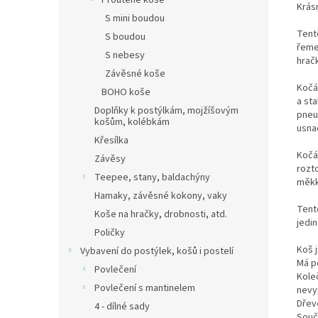
Proutěné koše
Krás
S mini boudou
Tent
S boudou
řeme
S nebesy
hrač
Závěsné koše
Kočá
BOHO koše
a st
Doplňky k postýlkám, mojžíšovým
pneum
košům, kolébkám
usna
Křesílka
Kočá
Závěsy
rozt
Teepee, stany, baldachýny
měkk
Hamaky, závěsné kokony, vaky
Tent
Koše na hračky, drobnosti, atd.
jedi
Poličky
Koš 
Vybavení do postýlek, košů i postelí
Má p
Povlečení
Kole
Povlečení s mantinelem
nevyp
Dřev
4 - dílné sady
Souč