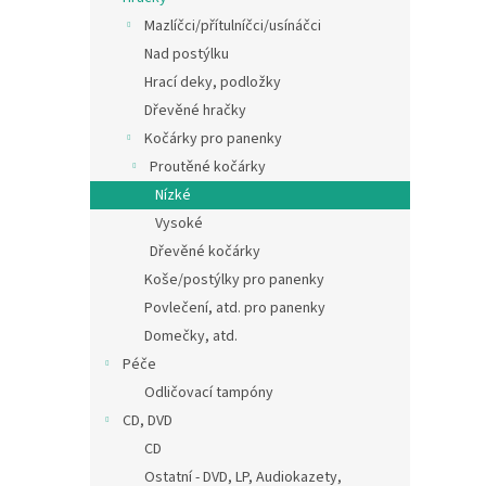
Mazlíčci/přítulníčci/usínáčci
Nad postýlku
Hrací deky, podložky
Dřevěné hračky
Kočárky pro panenky
Proutěné kočárky
Nízké
Vysoké
Dřevěné kočárky
Koše/postýlky pro panenky
Povlečení, atd. pro panenky
Domečky, atd.
Péče
Odličovací tampóny
CD, DVD
CD
Ostatní - DVD, LP, Audiokazety,