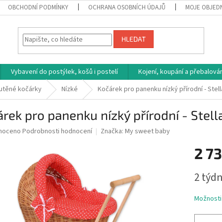
OBCHODNÍ PODMÍNKY
OCHRANA OSOBNÍCH ÚDAJŮ
MOJE OBJED
HLEDAT
Vybavení do postýlek, košů i postelí
Kojení, koupání a přebalován
utěné kočárky
Nízké
Kočárek pro panenku nízký přírodní - Stel
rek pro panenku nízký přírodní - Stell
né
noceno
Podrobnosti hodnocení
Značka:
My sweet baby
ní
2 73
u
Měrná
2 týdn
cena:
ek.
Možnosti