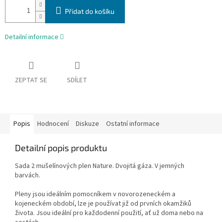
Přidat do košíku
Detailní informace
ZEPTAT SE
SDÍLET
Popis
Hodnocení
Diskuze
Ostatní informace
Detailní popis produktu
Sada 2 mušelínových plen Nature. Dvojitá gáza. V jemných
barvách.
Pleny jsou ideálním pomocníkem v novorozeneckém a
kojeneckém období, lze je používat již od prvních okamžiků
života. Jsou ideální pro každodenní použití, ať už doma nebo na