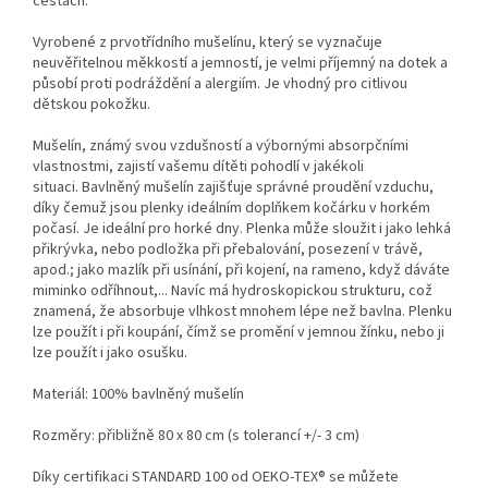
cestách.
Vyrobené z prvotřídního mušelínu, který se vyznačuje
neuvěřitelnou měkkostí a jemností, je velmi příjemný na dotek a
působí proti podráždění a alergiím. Je vhodný pro citlivou
dětskou pokožku.
Mušelín, známý svou vzdušností a výbornými absorpčními
vlastnostmi, zajistí vašemu dítěti pohodlí v jakékoli
situaci. Bavlněný mušelín zajišťuje správné proudění vzduchu,
díky čemuž jsou plenky ideálním doplňkem kočárku v horkém
počasí. Je ideální pro horké dny. Plenka může sloužit i jako lehká
přikrývka, nebo podložka při přebalování, posezení v trávě,
apod.; jako mazlík při usínání, při kojení, na rameno, když dáváte
miminko odříhnout,... Navíc má hydroskopickou strukturu, což
znamená, že absorbuje vlhkost mnohem lépe než bavlna. Plenku
lze použít i při koupání, čímž se promění v jemnou žínku, nebo ji
lze použít i jako osušku.
Materiál: 100% bavlněný mušelín
Rozměry: přibližně 80 x 80 cm (s tolerancí +/- 3 cm)
Díky certifikaci STANDARD 100 od OEKO-TEX® se můžete