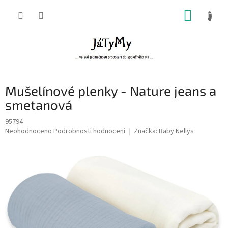
Přejít
NÁKUP
na
obsah
KOŠÍK
Mušelínové plenky - Nature jeans a
smetanová
95794
Průměrné
Neohodnoceno
Podrobnosti hodnocení
Značka:
Baby Nellys
hodnocení
produktu
je
0,0
z
5
hvězdiček.