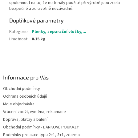
spolehnout na to, že materiály použité při výrobě jsou zcela
bezpečné a zdravotně nezávadné.
Doplňkové parametry
Kategorie
:
Plenky, separační vložky,...
Hmotnost
:
0.15 kg
Z
á
p
a
Informace pro Vás
t
Obchodní podmínky
í
Ochrana osobních údajů
Moje objednávka
Vrácení zboží, výměna, reklamace
Doprava, platby a balení
Obchodní podmínky - DÁRKOVÉ POUKAZY
Podmínky pro akce typu 2+1, 3+1, zdarma