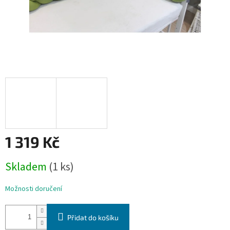
1 319 Kč
Měrná
Skladem
(1 ks)
cena:
Možnosti doručení
Přidat do košíku