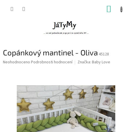
Přejít
NÁKUP
na
obsah
KOŠÍK
Copánkový mantinel - Oliva
45128
Průměrné
Neohodnoceno
Podrobnosti hodnocení
Značka:
Baby Love
hodnocení
produktu
je
0,0
z
5
hvězdiček.