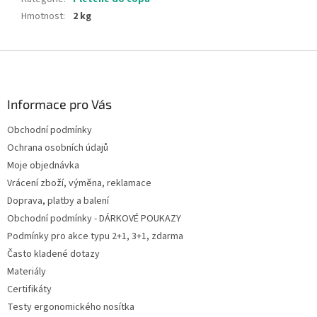
Hmotnost
:
2 kg
Z
á
p
a
Informace pro Vás
t
Obchodní podmínky
í
Ochrana osobních údajů
Moje objednávka
Vrácení zboží, výměna, reklamace
Doprava, platby a balení
Obchodní podmínky - DÁRKOVÉ POUKAZY
Podmínky pro akce typu 2+1, 3+1, zdarma
Často kladené dotazy
Materiály
Certifikáty
Testy ergonomického nosítka