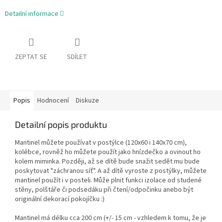
Detailní informace
ZEPTAT SE
SDÍLET
Popis
Hodnocení
Diskuze
Detailní popis produktu
Mantinel můžete používat v postýlce (120x60 i 140x70 cm),
kolébce, rovněž ho můžete použít jako hnízdečko a ovinout ho
kolem miminka. Později, až se dítě bude snažit sedět mu bude
poskytovat "záchranou síť". A až dítě vyroste z postýlky, můžete
mantinel použít i v posteli. Může plnit funkci izolace od studené
stěny, polštáře či podsedáku při čtení/odpočinku anebo být
originální dekorací pokojíčku :)
Mantinel má délku cca 200 cm (+/- 15 cm - vzhledem k tomu, že je