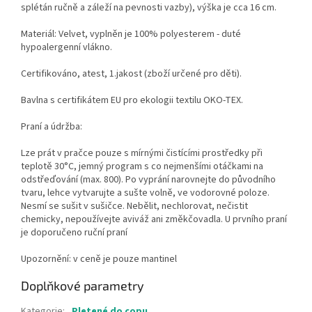
splétán ručně a záleží na pevnosti vazby), výška je cca 16 cm.
Materiál: Velvet, vyplněn je 100% polyesterem - duté
hypoalergenní vlákno.
Certifikováno, atest, 1.jakost (zboží určené pro děti).
Bavlna s certifikátem EU pro ekologii textilu OKO-TEX.
Praní a údržba:
Lze prát v pračce pouze s mírnými čistícími prostředky při
teplotě 30°C, jemný program s co nejmenšími otáčkami na
odstřeďování (max. 800). Po vyprání narovnejte do původního
tvaru, lehce vytvarujte a sušte volně, ve vodorovné poloze.
Nesmí se sušit v sušičce. Nebělit, nechlorovat, nečistit
chemicky, nepoužívejte aviváž ani změkčovadla. U prvního praní
je doporučeno ruční praní
Upozornění: v ceně je pouze mantinel
Doplňkové parametry
Kategorie
:
Pletené do copu