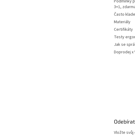
Podmínky p
3+1, zdarm
Často klad
Materiály
Certifikáty
Testy ergo
Jak se sprá
Doprodej x
Odebírat
Vložte svůj