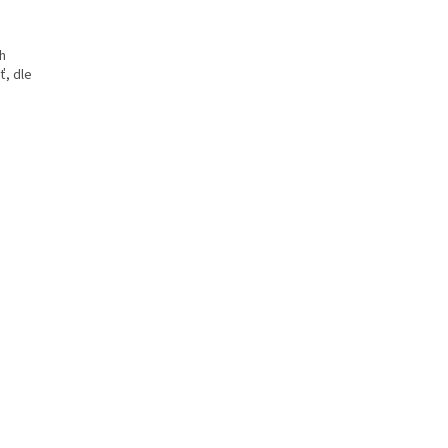
ch
ť, dle