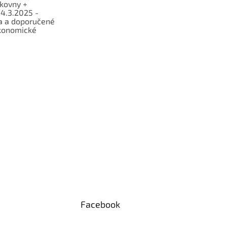
lkovny +
 4.3.2025 -
a a doporučené
konomické
Facebook