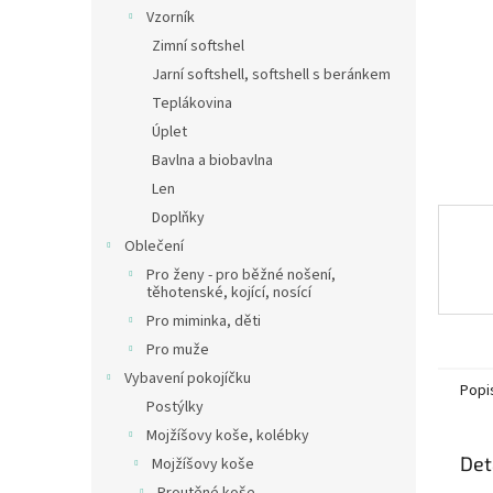
n
Vzorník
e
Zimní softshel
l
Jarní softshell, softshell s beránkem
Teplákovina
Úplet
Bavlna a biobavlna
Len
Doplňky
Oblečení
Pro ženy - pro běžné nošení,
těhotenské, kojící, nosící
Pro miminka, děti
Pro muže
Vybavení pokojíčku
Popi
Postýlky
Mojžíšovy koše, kolébky
Det
Mojžíšovy koše