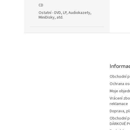
CD
Ostatní - DVD, LP, Audiokazety,
MiniDisky, atd.
Z
á
p
a
t
Informac
í
Obchodní 
Ochrana os
Moje objed
Vrácení zbo
reklamace
Doprava, pl
Obchodní p
DÁRKOVÉ P