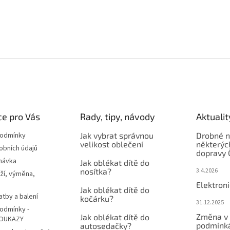
e pro Vás
Rady, tipy, návody
Aktualit
podmínky
Jak vybrat správnou
Drobné n
velikost oblečení
některýc
obních údajů
dopravy 
návka
Jak oblékat dítě do
nosítka?
3.4.2026
ží, výměna,
Elektron
Jak oblékat dítě do
atby a balení
kočárku?
31.12.2025
odmínky -
Změna v 
Jak oblékat dítě do
OUKAZY
podmínká
autosedačky?