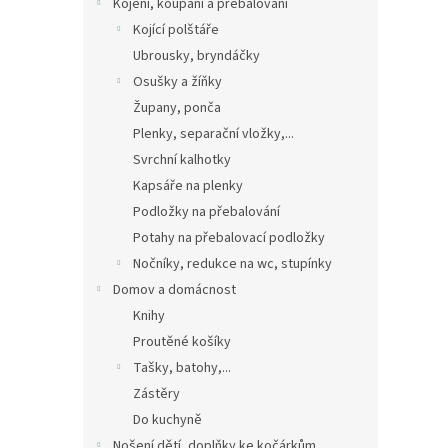
Kojení, koupání a přebalování
Kojící polštáře
Ubrousky, bryndáčky
Osušky a žíňky
Župany, ponča
Plenky, separační vložky,...
Svrchní kalhotky
Kapsáře na plenky
Podložky na přebalování
Potahy na přebalovací podložky
Nočníky, redukce na wc, stupínky
Domov a domácnost
Knihy
Proutěné košíky
Tašky, batohy,...
Zástěry
Do kuchyně
Nošení dětí, doplňky ke kočárkům