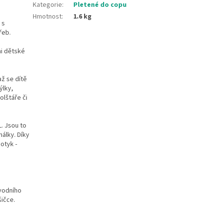
Kategorie
:
Pletené do copu
Hmotnost
:
1.6 kg
 s
řeb.
mi dětské
až se dítě
ýlky,
olštáře či
. Jsou to
álky. Díky
otyk -
ůvodního
šičce.