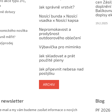
ro akce typu 2+1,
cen Zási
a
doplnění
Jak správně vrstvit?
Balíkovn
ené dotazy
dopisy e
Nosící bunda x Nosící
vsadka x Nosící kapsa
19.2.2025
Nepromokavost a
nomického nosítka
prodyšnost
vně měřit?
outdoorového oblečení
 Výprodej
Výbavička pro miminko
Jak skladovat a prát
použité pleny
Jak připevnit nebesa nad
postýlku
ARCHIV
 newsletter
Blog
 e-mail a my vám budeme zasílat informace o nových
PF 2026