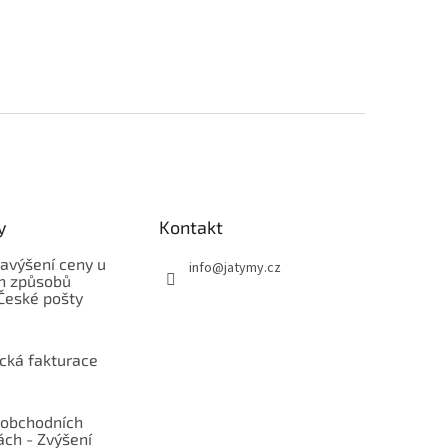
y
Kontakt
avýšení ceny u
info
@
jatymy.cz
h způsobů
České pošty
ická fakturace
obchodních
ch - Zvýšení