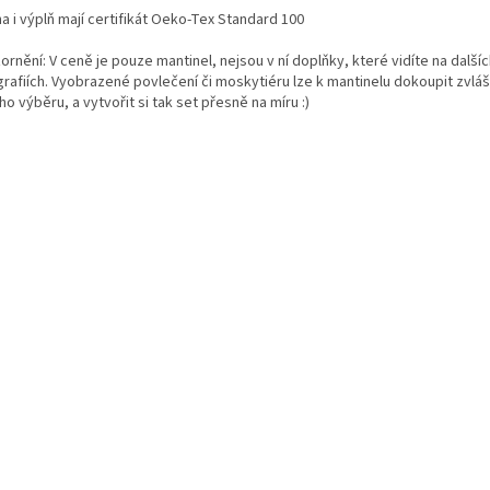
a i výplň mají certifikát Oeko-Tex Standard 100
rnění: V ceně je pouze mantinel, nejsou v ní doplňky, které vidíte na další
rafiích. Vyobrazené povlečení či moskytiéru lze k mantinelu dokoupit zvláš
o výběru, a vytvořit si tak set přesně na míru :)