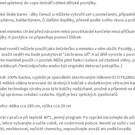
inel upletený do copu dotváří vzhled dětské postýlky.
roké škále barev - díky čemuž si můžete vytvořit set s povlečením, případně
ytiérou, baldachýnem, či dalšími doplňky, přesně podle svého vkusu a pot
inel miminko chrání před nárazem nebo prostrkávání končetin mezi příčka
ýlky. K postýlce se připevňuje pomocí šňůrek.
inel rovněž můžete použít jako hnízdečko a miminko v něm uložit. Později, 
 snažit sedět mu bude poskytovat "záchranou síť". A až dítě vyroste z post
e mantinel použít i v posteli. Může plnit funkci izolace od studené stěny, p
edáku při čtení/odpočinku anebo být originální dekorací pokojíčku :)
riál: 100% bavlna, vyplněn je speciálním atestovaným vláknem ECO FILLBALL
é měkké vlákna tvarované do drobných kuliček s dodatkovými větracími kan
ální technologii výroby jsou tyto kuličky nadýchané, pružné a příjemné na d
ťuji správnou cirkulaci vzduchu. Výplň je bez optických zjasňovačů
ěry: délka cca 180 cm, výška cca 20 cm
prát v pračce při teplotě 40°C, jemný program. Po vyprání narovnejte do p
, lehce vytvarujte a sušte volně, ve vodorovné poloze. Nesmí se sušit v su
lit, nechlorovat, nečistit chemicky, nepoužívejte aviváž ani změkčovadla.