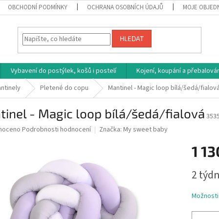
OBCHODNÍ PODMÍNKY
OCHRANA OSOBNÍCH ÚDAJŮ
MOJE OBJED
HLEDAT
Vybavení do postýlek, košů i postelí
Kojení, koupání a přebalován
ntinely
Pletené do copu
Mantinel - Magic loop bílá/šedá/fialov
inel - Magic loop bílá/šedá/fialová
353
né
noceno
Podrobnosti hodnocení
Značka:
My sweet baby
ní
1 13
u
Měrná
2 týdn
cena:
ek.
Možnosti