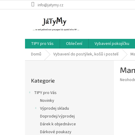
Přejít
info@jatymy.cz
na
obsah
TIPY pro Vás
Oblečení
Vybavení pokojíčku
Domů
Vybavení do postýlek, košů i postelí
Ma
P
Mant
o
Přeskočit
s
Průměr
Neohod
Kategorie
kategorie
t
hodnoce
r
produkt
TIPY pro Vás
a
je
Novinky
0,0
n
z
Výprodej skladu
n
5
í
Doprodej/výprodej
hvězdič
p
Dárek k objednávce
a
Dárkové poukazy