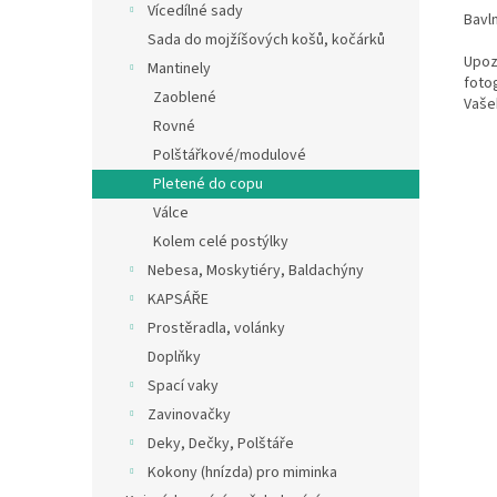
Vícedílné sady
Bavln
Sada do mojžíšových košů, kočárků
Upozo
Mantinely
fotog
Zaoblené
Vašeh
Rovné
Polštářkové/modulové
Pletené do copu
Válce
Kolem celé postýlky
Nebesa, Moskytiéry, Baldachýny
KAPSÁŘE
Prostěradla, volánky
Doplňky
Spací vaky
Zavinovačky
Deky, Dečky, Polštáře
Kokony (hnízda) pro miminka