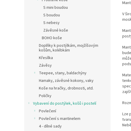
Proutěné koše
Mant
S mini boudou
V ši
S boudou
mosk
S nebesy
Závěsné koše
Mant
post
BOHO koše
Doplňky k postýlkám, mojžíšovým
Mant
košům, kolébkám
bude
Křesílka
můžet
pods
Závěsy
Teepee, stany, baldachýny
Mate
tenk
Hamaky, závěsné kokony, vaky
speci
Koše na hračky, drobnosti, atd.
zajiš
Poličky
Rozm
Vybavení do postýlek, košů i postelí
Povlečení
Lze 
Povlečení s mantinelem
tvaru
Nebě
4 - dílné sady