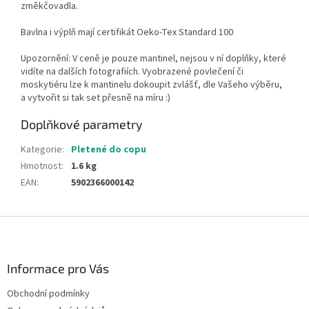
změkčovadla.
Bavlna i výplň mají certifikát Oeko-Tex Standard 100
Upozornění: V ceně je pouze mantinel, nejsou v ní doplňky, které
vidíte na dalších fotografiích. Vyobrazené povlečení či
moskytiéru lze k mantinelu dokoupit zvlášť, dle Vašeho výběru,
a vytvořit si tak set přesně na míru :)
Doplňkové parametry
Kategorie
:
Pletené do copu
Hmotnost
:
1.6 kg
EAN
:
5902366000142
Z
á
p
a
Informace pro Vás
t
Obchodní podmínky
í