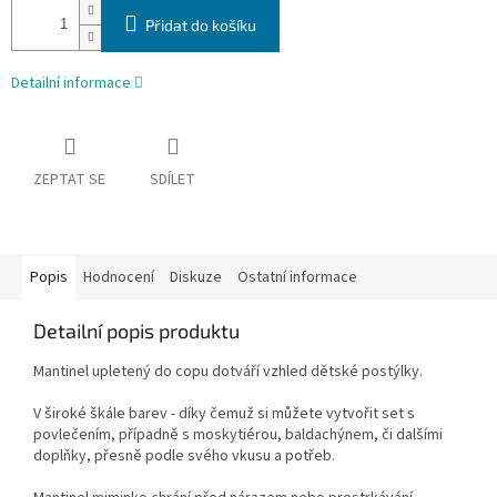
Přidat do košíku
Detailní informace
ZEPTAT SE
SDÍLET
Popis
Hodnocení
Diskuze
Ostatní informace
Detailní popis produktu
Mantinel upletený do copu dotváří vzhled dětské postýlky.
V široké škále barev - díky čemuž si můžete vytvořit set s
povlečením, případně s moskytiérou, baldachýnem, či dalšími
doplňky, přesně podle svého vkusu a potřeb.