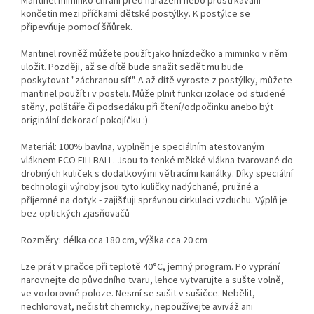
Mantinel miminko chrání před nárazem nebo prostrkávání
končetin mezi příčkami dětské postýlky. K postýlce se
připevňuje pomocí šňůrek.
Mantinel rovněž můžete použít jako hnízdečko a miminko v něm
uložit. Později, až se dítě bude snažit sedět mu bude
poskytovat "záchranou síť". A až dítě vyroste z postýlky, můžete
mantinel použít i v posteli. Může plnit funkci izolace od studené
stěny, polštáře či podsedáku při čtení/odpočinku anebo být
originální dekorací pokojíčku :)
Materiál: 100% bavlna, vyplněn je speciálním atestovaným
vláknem ECO FILLBALL. Jsou to tenké měkké vlákna tvarované do
drobných kuliček s dodatkovými větracími kanálky. Díky speciální
technologii výroby jsou tyto kuličky nadýchané, pružné a
příjemné na dotyk - zajišťuji správnou cirkulaci vzduchu. Výplň je
bez optických zjasňovačů
Rozměry: délka cca 180 cm, výška cca 20 cm
Lze prát v pračce při teplotě 40°C, jemný program. Po vyprání
narovnejte do původního tvaru, lehce vytvarujte a sušte volně,
ve vodorovné poloze. Nesmí se sušit v sušičce. Nebělit,
nechlorovat, nečistit chemicky, nepoužívejte aviváž ani