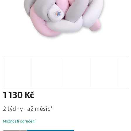
1 130 Kč
Měrná
2 týdny - až měsíc*
cena:
Možnosti doručení