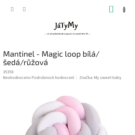
Přejít
NÁKUP
na
obsah
KOŠÍK
Mantinel - Magic loop bílá/
šedá/růžová
35358
Průměrné
Neohodnoceno
Podrobnosti hodnocení
Značka:
My sweet baby
hodnocení
produktu
je
0,0
z
5
hvězdiček.