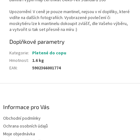
Bavlna i výplň mají certifikát Oeko-Tex Standard 100
Upozornění: V ceně je pouze mantinel, nejsou v ní doplňky, které
vidíte na dalších fotografiích. Vyobrazené povlečení či
moskytiéru lze k mantinelu dokoupit zvlášť, dle Vašeho výběru,
a vytvořit si tak set přesně na míru :)
Doplňkové parametry
Kategorie
:
Pletené do copu
Hmotnost
:
1.6 kg
EAN
:
5902366001774
Z
á
p
a
Informace pro Vás
t
Obchodní podmínky
í
Ochrana osobních údajů
Moje objednávka