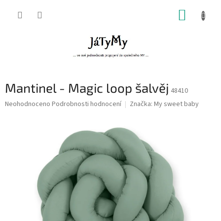
Přejít
NÁKUP
na
obsah
KOŠÍK
Mantinel - Magic loop šalvěj
48410
Průměrné
Neohodnoceno
Podrobnosti hodnocení
Značka:
My sweet baby
hodnocení
produktu
je
0,0
z
5
hvězdiček.