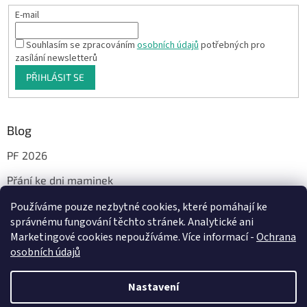
E-mail
Souhlasím se zpracováním
osobních údajů
potřebných pro
zasílání newsletterů
PŘIHLÁSIT SE
Blog
PF 2026
Přání ke dni maminek
Používáme pouze nezbytné cookies, které pomáhají ke
správnému fungování těchto stránek. Analytické ani
Facebook
Marketingové cookies nepoužíváme. Více informací -
Ochrana
osobních údajů
Nastavení
Vytvořil Shoptet