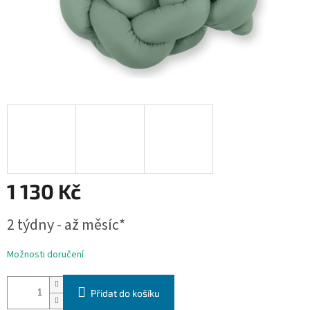
1 130 Kč
Měrná
2 týdny - až měsíc*
cena:
Možnosti doručení
Přidat do košíku