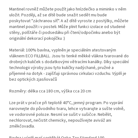
Mantinel rovněž můžete použít jako hnízdečko a miminko v něm
uložit. Později, až se dítě bude snažit sedět mu bude
poskytovat "záchranou síť". A až dítě vyroste z postýlky, můžete
mantinel použít i v posteli. Může plnit funkci izolace od studené
stěny, polštáře či podsedáku při čtení/odpočinku anebo být
originální dekorací pokojíčku :)
Materiál: 100% bavlna, vyplněn je speciálním atestovaným
vláknem ECO FILLBALL. Jsou to tenké měkké vlákna tvarované do
drobných kuliček s dodatkovými větracími kanálky. Díky speciální
technologii výroby jsou tyto kuličky nadýchané, pružné a
příjemné na dotyk - zajišťuji správnou cirkulaci vzduchu. Výplň je
bez optických zjasňovačů
Rozměry: délka cca 180 cm, výška cca 20 cm
Lze prát v pračce při teplotě 40°C, jemný program. Po vyprání
narovnejte do původního tvaru, lehce vytvarujte a sušte volně,
ve vodorovné poloze. Nesmí se sušit v sušičce. Nebělit,
nechlorovat, nečistit chemicky, nepoužívejte aviváž ani
změkčovadla.