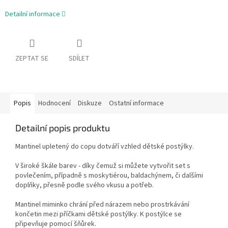
Detailní informace
ZEPTAT SE
SDÍLET
Popis
Hodnocení
Diskuze
Ostatní informace
Detailní popis produktu
Mantinel upletený do copu dotváří vzhled dětské postýlky.
V široké škále barev - díky čemuž si můžete vytvořit set s
povlečením, případně s moskytiérou, baldachýnem, či dalšími
doplňky, přesně podle svého vkusu a potřeb.
Mantinel miminko chrání před nárazem nebo prostrkávání
končetin mezi příčkami dětské postýlky. K postýlce se
připevňuje pomocí šňůrek.