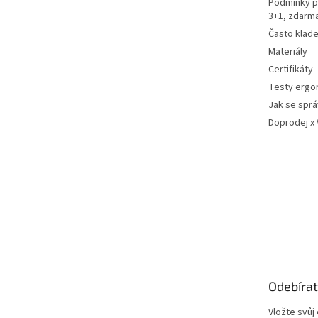
Podmínky p
3+1, zdarm
Často klad
Materiály
Certifikáty
Testy ergo
Jak se sprá
Doprodej x
Odebírat
Vložte svůj