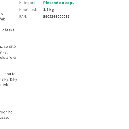
Kategorie
:
Pletené do copu
Hmotnost
:
1.6 kg
 s
EAN
:
5902366000067
řeb.
mi dětské
až se dítě
ýlky,
olštáře či
. Jsou to
álky. Díky
otyk -
ůvodního
šičce.