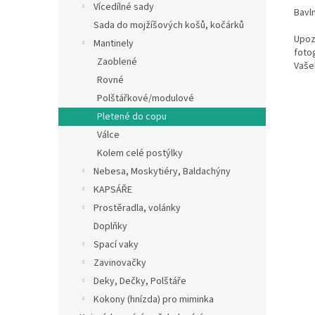
Vícedílné sady
Bavln
Sada do mojžíšových košů, kočárků
Upozo
Mantinely
fotog
Zaoblené
Vašeh
Rovné
Polštářkové/modulové
Pletené do copu
Válce
Kolem celé postýlky
Nebesa, Moskytiéry, Baldachýny
KAPSÁŘE
Prostěradla, volánky
Doplňky
Spací vaky
Zavinovačky
Deky, Dečky, Polštáře
Kokony (hnízda) pro miminka