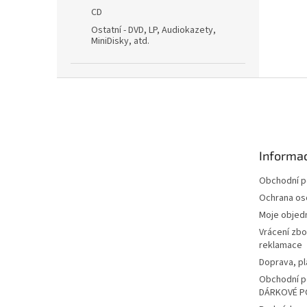
CD
Ostatní - DVD, LP, Audiokazety,
MiniDisky, atd.
Z
á
p
a
t
Informac
í
Obchodní 
Ochrana os
Moje objed
Vrácení zbo
reklamace
Doprava, pl
Obchodní p
DÁRKOVÉ P