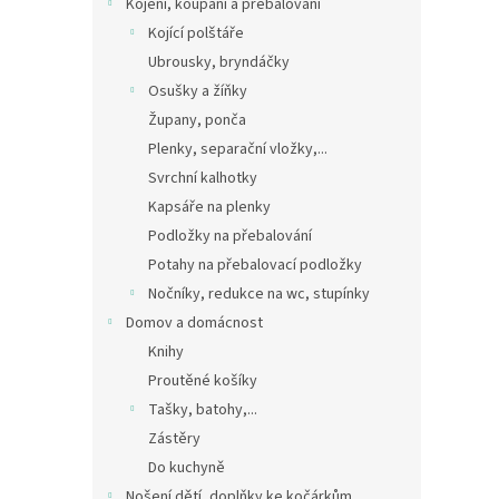
Kojení, koupání a přebalování
Kojící polštáře
Ubrousky, bryndáčky
Osušky a žíňky
Župany, ponča
Plenky, separační vložky,...
Svrchní kalhotky
Kapsáře na plenky
Podložky na přebalování
Potahy na přebalovací podložky
Nočníky, redukce na wc, stupínky
Domov a domácnost
Knihy
Proutěné košíky
Tašky, batohy,...
Zástěry
Do kuchyně
Nošení dětí, doplňky ke kočárkům