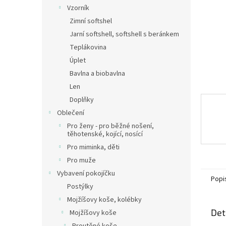
n
Vzorník
e
Zimní softshel
l
Jarní softshell, softshell s beránkem
Teplákovina
Úplet
Bavlna a biobavlna
Len
Doplňky
Oblečení
Pro ženy - pro běžné nošení,
těhotenské, kojící, nosící
Pro miminka, děti
Pro muže
Vybavení pokojíčku
Popi
Postýlky
Mojžíšovy koše, kolébky
Det
Mojžíšovy koše