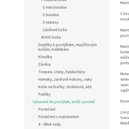
Proutěné koše
Mant
S mini boudou
V ši
S boudou
mosk
S nebesy
Závěsné koše
Mant
post
BOHO koše
Doplňky k postýlkám, mojžíšovým
Mant
košům, kolébkám
bude
Křesílka
můžet
pods
Závěsy
Teepee, stany, baldachýny
Mate
tenk
Hamaky, závěsné kokony, vaky
speci
Koše na hračky, drobnosti, atd.
zajiš
Poličky
Rozm
Vybavení do postýlek, košů i postelí
Povlečení
Lze 
Povlečení s mantinelem
tvaru
Nebě
4 - dílné sady