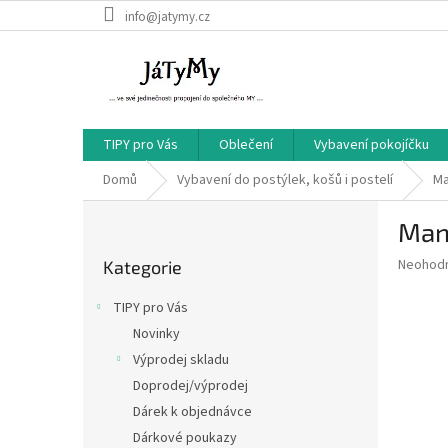
Přejít
info@jatymy.cz
na
obsah
TIPY pro Vás
Oblečení
Vybavení pokojíčku
Domů
Vybavení do postýlek, košů i postelí
Ma
P
Mant
o
Přeskočit
s
Průměr
Neohod
Kategorie
kategorie
t
hodnoce
r
produkt
TIPY pro Vás
a
je
Novinky
0,0
n
z
Výprodej skladu
n
5
í
Doprodej/výprodej
hvězdič
p
Dárek k objednávce
a
Dárkové poukazy