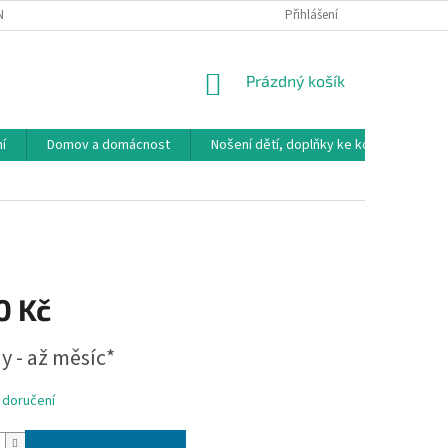
NÁVKA
VRÁCENÍ ZBOŽÍ, VÝMĚNA, REKLAMACE
Přihlášení
DOPRAVA, PLATBY A B
NÁKUPNÍ
Prázdný košík
KOŠÍK
í
Domov a domácnost
Nošení dětí, doplňky ke kočárkům
0 Kč
y - až měsíc*
 doručení