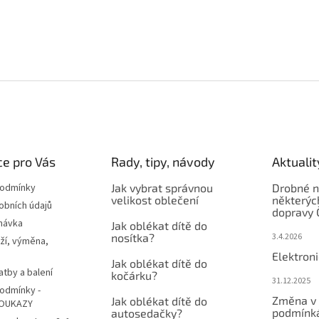
e pro Vás
Rady, tipy, návody
Aktualit
podmínky
Jak vybrat správnou
Drobné n
velikost oblečení
některýc
obních údajů
dopravy 
návka
Jak oblékat dítě do
nosítka?
3.4.2026
ží, výměna,
Elektron
Jak oblékat dítě do
atby a balení
kočárku?
31.12.2025
odmínky -
Změna v 
Jak oblékat dítě do
OUKAZY
podmínká
autosedačky?