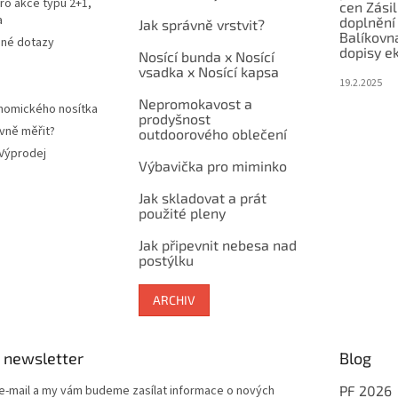
ro akce typu 2+1,
cen Zási
a
doplnění
Jak správně vrstvit?
Balíkovn
ené dotazy
dopisy e
Nosící bunda x Nosící
vsadka x Nosící kapsa
19.2.2025
Nepromokavost a
nomického nosítka
prodyšnost
vně měřit?
outdoorového oblečení
 Výprodej
Výbavička pro miminko
Jak skladovat a prát
použité pleny
Jak připevnit nebesa nad
postýlku
ARCHIV
 newsletter
Blog
 e-mail a my vám budeme zasílat informace o nových
PF 2026