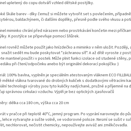
inel upletený do copu dotváří vzhled dětské postýlky.
roké škále barev - díky čemuž si můžete vytvořit set s povlečením, případně
ytiérou, baldachýnem, či dalšími doplňky, přesně podle svého vkusu a pot
inel miminko chrání před nárazem nebo prostrkávání končetin mezi příčka
ýlky. K postýlce se připevňuje pomocí šňůrek.
inel rovněž můžete použít jako hnízdečko a miminko v něm uložit. Později, 
 snažit sedět mu bude poskytovat "záchranou síť". A až dítě vyroste z post
e mantinel použít i v posteli. Může plnit funkci izolace od studené stěny, p
edáku při čtení/odpočinku anebo být originální dekorací pokojíčku :)
riál: 100% bavlna, vyplněn je speciálním atestovaným vláknem ECO FILLBALL
é měkké vlákna tvarované do drobných kuliček s dodatkovými větracími kan
ální technologii výroby jsou tyto kuličky nadýchané, pružné a příjemné na d
ťuji správnou cirkulaci vzduchu. Výplň je bez optických zjasňovačů
ěry: délka cca 180 cm, výška cca 20 cm
prát v pračce při teplotě 40°C, jemný program. Po vyprání narovnejte do p
, lehce vytvarujte a sušte volně, ve vodorovné poloze. Nesmí se sušit v su
lit, nechlorovat, nečistit chemicky, nepoužívejte aviváž ani změkčovadla.