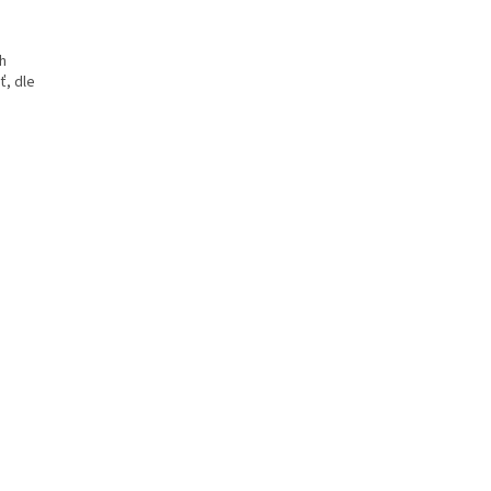
ch
ť, dle