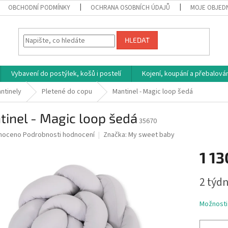
OBCHODNÍ PODMÍNKY
OCHRANA OSOBNÍCH ÚDAJŮ
MOJE OBJED
HLEDAT
Vybavení do postýlek, košů i postelí
Kojení, koupání a přebalován
ntinely
Pletené do copu
Mantinel - Magic loop šedá
inel - Magic loop šedá
35670
né
noceno
Podrobnosti hodnocení
Značka:
My sweet baby
ní
1 13
u
Měrná
2 týdn
cena:
ek.
Možnosti