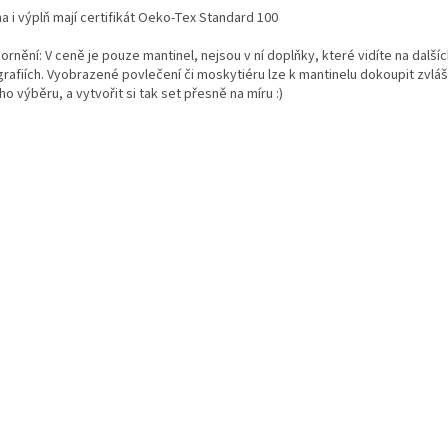
a i výplň mají certifikát Oeko-Tex Standard 100
rnění: V ceně je pouze mantinel, nejsou v ní doplňky, které vidíte na další
rafiích. Vyobrazené povlečení či moskytiéru lze k mantinelu dokoupit zvláš
o výběru, a vytvořit si tak set přesně na míru :)