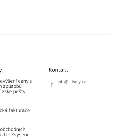
y
Kontakt
avýšení ceny u
info
@
jatymy.cz
h způsobů
České pošty
ická fakturace
obchodních
ch - Zvýšení