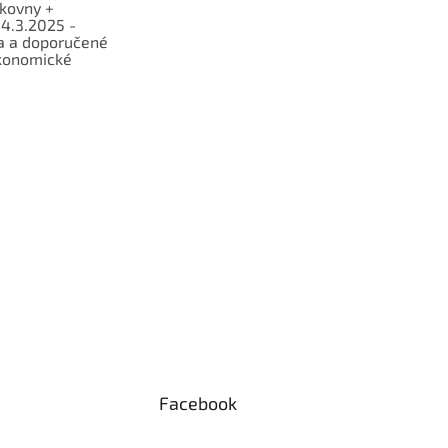
lkovny +
 4.3.2025 -
a a doporučené
konomické
Facebook