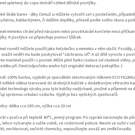
inel upletený do copu dotváří vzhled dětské postýlky.
roké škále barev - díky čemuž si můžete vytvořit set s povlečením, případně
ytiérou, baldachýnem, či dalšími doplňky, přesně podle svého vkusu a pot
inel miminko chrání před nárazem nebo prostrkávání končetin mezi příčka
ýlky. K postýlce se připevňuje pomocí šňůrek.
inel rovněž můžete použít jako hnízdečko a miminko v něm uložit. Později, 
 snažit sedět mu bude poskytovat "záchranou síť". A až dítě vyroste z post
e mantinel použít i v posteli. Může plnit funkci izolace od studené stěny, p
edáku při čtení/odpočinku anebo být originální dekorací pokojíčku :)
riál: 100% bavlna, vyplněn je speciálním atestovaným vláknem ECO FILLBALL
é měkké vlákna tvarované do drobných kuliček s dodatkovými větracími kan
ální technologii výroby jsou tyto kuličky nadýchané, pružné a příjemné na d
ťuji správnou cirkulaci vzduchu. Výplň je bez optických zjasňovačů
ěry: délka cca 180 cm, výška cca 20 cm
prát v pračce při teplotě 40°C, jemný program. Po vyprání narovnejte do p
, lehce vytvarujte a sušte volně, ve vodorovné poloze. Nesmí se sušit v su
lit, nechlorovat, nečistit chemicky, nepoužívejte aviváž ani změkčovadla.