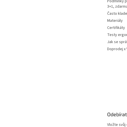
Podmínky p
3+1, zdarm
Často klad
Materiály
Certifikáty
Testy ergo
Jak se sprá
Doprodej x
Odebírat
Vložte svůj