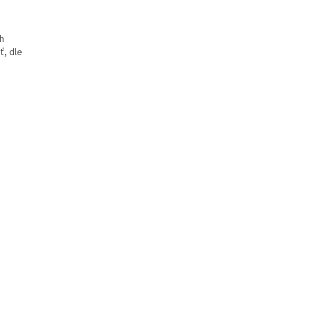
ch
ť, dle