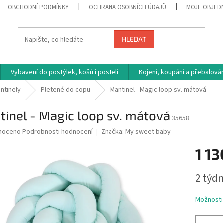
OBCHODNÍ PODMÍNKY
OCHRANA OSOBNÍCH ÚDAJŮ
MOJE OBJED
HLEDAT
Vybavení do postýlek, košů i postelí
Kojení, koupání a přebalován
ntinely
Pletené do copu
Mantinel - Magic loop sv. mátová
inel - Magic loop sv. mátová
35658
né
noceno
Podrobnosti hodnocení
Značka:
My sweet baby
ní
1 13
u
Měrná
2 týdn
cena:
ek.
Možnosti