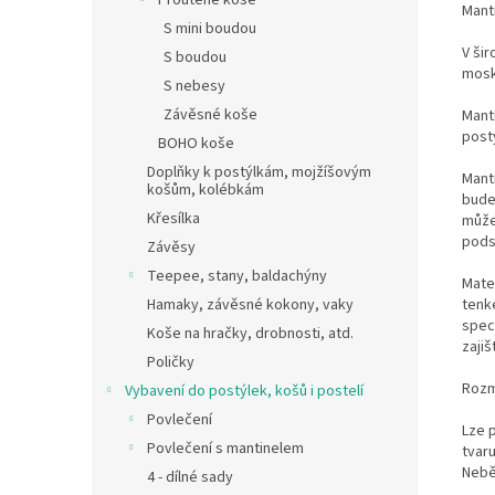
Proutěné koše
Mant
S mini boudou
V ši
S boudou
mosk
S nebesy
Závěsné koše
Mant
post
BOHO koše
Doplňky k postýlkám, mojžíšovým
Mant
košům, kolébkám
bude
Křesílka
můžet
pods
Závěsy
Teepee, stany, baldachýny
Mate
tenk
Hamaky, závěsné kokony, vaky
speci
Koše na hračky, drobnosti, atd.
zajiš
Poličky
Rozm
Vybavení do postýlek, košů i postelí
Povlečení
Lze 
Povlečení s mantinelem
tvaru
Nebě
4 - dílné sady