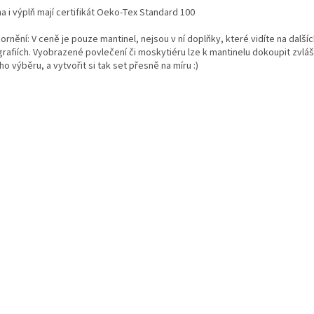
a i výplň mají certifikát Oeko-Tex Standard 100
rnění: V ceně je pouze mantinel, nejsou v ní doplňky, které vidíte na další
rafiích. Vyobrazené povlečení či moskytiéru lze k mantinelu dokoupit zvláš
o výběru, a vytvořit si tak set přesně na míru :)