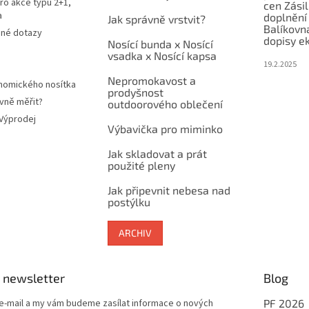
ro akce typu 2+1,
cen Zási
a
doplnění
Jak správně vrstvit?
Balíkovn
ené dotazy
dopisy e
Nosící bunda x Nosící
vsadka x Nosící kapsa
19.2.2025
Nepromokavost a
nomického nosítka
prodyšnost
vně měřit?
outdoorového oblečení
 Výprodej
Výbavička pro miminko
Jak skladovat a prát
použité pleny
Jak připevnit nebesa nad
postýlku
ARCHIV
 newsletter
Blog
 e-mail a my vám budeme zasílat informace o nových
PF 2026