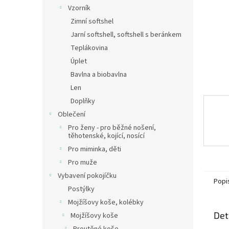
n
Vzorník
e
Zimní softshel
l
Jarní softshell, softshell s beránkem
Teplákovina
Úplet
Bavlna a biobavlna
Len
Doplňky
Oblečení
Pro ženy - pro běžné nošení,
těhotenské, kojící, nosící
Pro miminka, děti
Pro muže
Vybavení pokojíčku
Popi
Postýlky
Mojžíšovy koše, kolébky
Det
Mojžíšovy koše