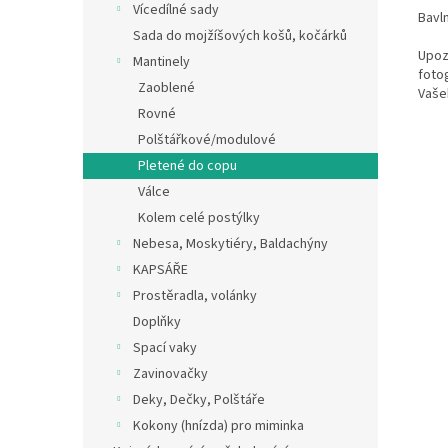
Vícedílné sady
Bavln
Sada do mojžíšových košů, kočárků
Upozo
Mantinely
fotog
Zaoblené
Vašeh
Rovné
Polštářkové/modulové
Pletené do copu
Válce
Kolem celé postýlky
Nebesa, Moskytiéry, Baldachýny
KAPSÁŘE
Prostěradla, volánky
Doplňky
Spací vaky
Zavinovačky
Deky, Dečky, Polštáře
Kokony (hnízda) pro miminka