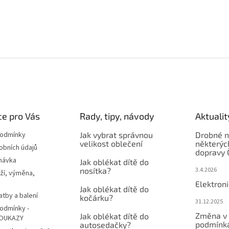
e pro Vás
Rady, tipy, návody
Aktualit
podmínky
Jak vybrat správnou
Drobné n
velikost oblečení
některýc
obních údajů
dopravy 
návka
Jak oblékat dítě do
nosítka?
3.4.2026
ží, výměna,
Elektron
Jak oblékat dítě do
atby a balení
kočárku?
31.12.2025
odmínky -
Změna v 
Jak oblékat dítě do
OUKAZY
podmínká
autosedačky?