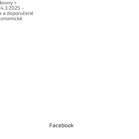
lkovny +
 4.3.2025 -
a a doporučené
konomické
Facebook