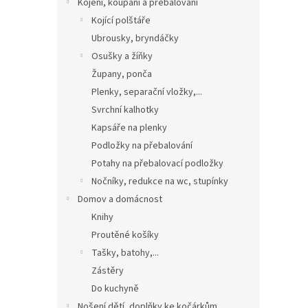
Kojení, koupání a přebalování
Kojící polštáře
Ubrousky, bryndáčky
Osušky a žíňky
Župany, ponča
Plenky, separační vložky,...
Svrchní kalhotky
Kapsáře na plenky
Podložky na přebalování
Potahy na přebalovací podložky
Nočníky, redukce na wc, stupínky
Domov a domácnost
Knihy
Proutěné košíky
Tašky, batohy,...
Zástěry
Do kuchyně
Nošení dětí, doplňky ke kočárkům