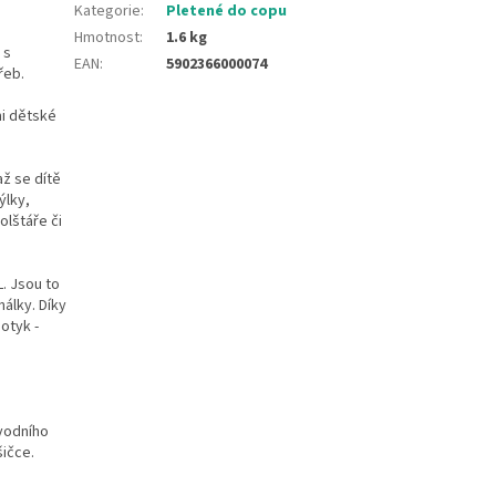
Kategorie
:
Pletené do copu
Hmotnost
:
1.6 kg
 s
EAN
:
5902366000074
řeb.
mi dětské
až se dítě
ýlky,
olštáře či
. Jsou to
álky. Díky
otyk -
ůvodního
šičce.