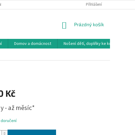
NÁVKA
VRÁCENÍ ZBOŽÍ, VÝMĚNA, REKLAMACE
Přihlášení
DOPRAVA, PLATBY A B
NÁKUPNÍ
Prázdný košík
KOŠÍK
í
Domov a domácnost
Nošení dětí, doplňky ke kočárkům
0 Kč
y - až měsíc*
 doručení