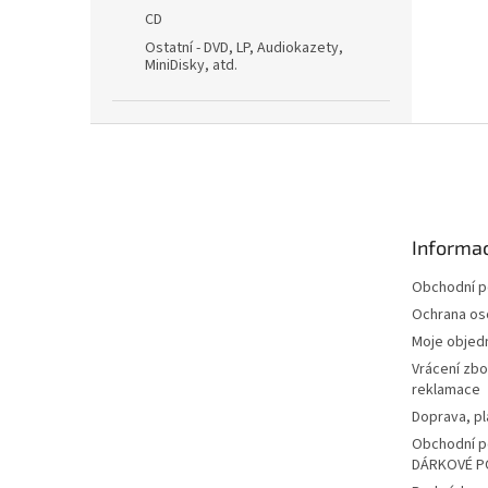
CD
Ostatní - DVD, LP, Audiokazety,
MiniDisky, atd.
Z
á
p
a
t
Informac
í
Obchodní 
Ochrana os
Moje objed
Vrácení zbo
reklamace
Doprava, pl
Obchodní p
DÁRKOVÉ P