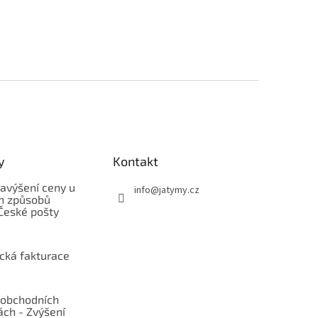
y
Kontakt
avýšení ceny u
info
@
jatymy.cz
h způsobů
České pošty
ická fakturace
obchodních
ch - Zvýšení