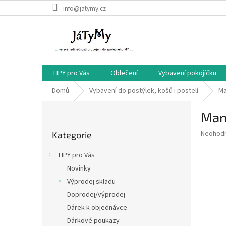
Přejít
info@jatymy.cz
na
obsah
TIPY pro Vás
Oblečení
Vybavení pokojíčku
Domů
Vybavení do postýlek, košů i postelí
Ma
P
Mant
o
Přeskočit
s
Průměr
Neohod
Kategorie
kategorie
t
hodnoce
r
produkt
TIPY pro Vás
a
je
Novinky
0,0
n
z
Výprodej skladu
n
5
í
Doprodej/výprodej
hvězdič
p
Dárek k objednávce
a
Dárkové poukazy