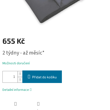
655 Kč
Měrná
2 týdny - až měsíc*
cena:
Možnosti doručení
Přidat do košíku
Detailní informace