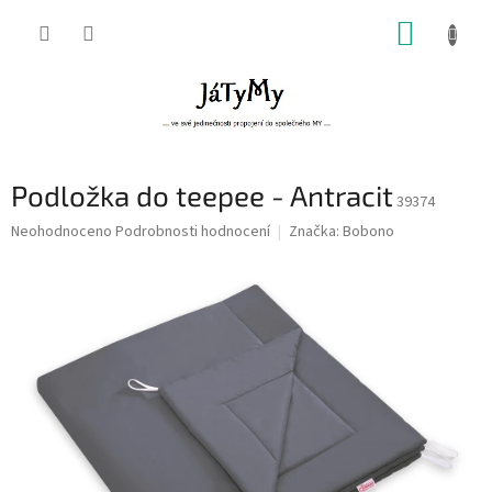
Přejít
NÁKUP
na
obsah
KOŠÍK
Podložka do teepee - Antracit
39374
Průměrné
Neohodnoceno
Podrobnosti hodnocení
Značka:
Bobono
hodnocení
produktu
je
0,0
z
5
hvězdiček.