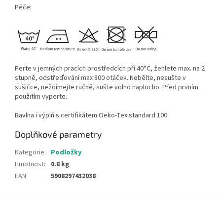
Péče:
Perte v jemných pracích prostředcích při 40°C, žehlete max. na 2
stupně, odstřeďování max 800 otáček. Nebělte, nesušte v
sušičce, neždímejte ručně, sušte volno naplocho. Před prvním
použitím vyperte.
Bavlna i výplň s certifikátem Oeko-Tex standard 100
Doplňkové parametry
Kategorie
:
Podložky
Hmotnost
:
0.8 kg
EAN
:
5908297432038
Z
á