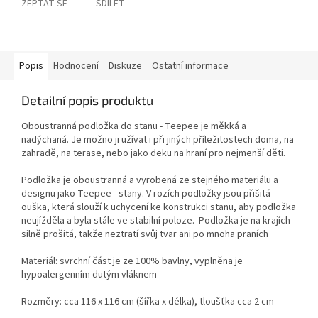
ZEPTAT SE
SDÍLET
Popis
Hodnocení
Diskuze
Ostatní informace
Detailní popis produktu
Oboustranná podložka do stanu - Teepee je měkká a
nadýchaná. Je možno ji užívat i při jiných příležitostech doma, na
zahradě, na terase, nebo jako deku na hraní pro nejmenší děti.
Podložka je oboustranná a vyrobená ze stejného materiálu a
designu jako Teepee - stany. V rozích podložky jsou přišitá
ouška, která slouží k uchycení ke konstrukci stanu, aby podložka
neujížděla a byla stále ve stabilní poloze. Podložka je na krajích
silně prošitá, takže neztratí svůj tvar ani po mnoha praních
Materiál: svrchní část je ze 100% bavlny, vyplněna je
hypoalergenním dutým vláknem
Rozměry: cca 116 x 116 cm (šířka x délka), tloušťka cca 2 cm