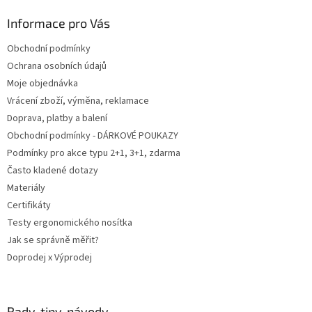
p
a
Informace pro Vás
t
Obchodní podmínky
í
Ochrana osobních údajů
Moje objednávka
Vrácení zboží, výměna, reklamace
Doprava, platby a balení
Obchodní podmínky - DÁRKOVÉ POUKAZY
Podmínky pro akce typu 2+1, 3+1, zdarma
Často kladené dotazy
Materiály
Certifikáty
Testy ergonomického nosítka
Jak se správně měřit?
Doprodej x Výprodej
Rady, tipy, návody