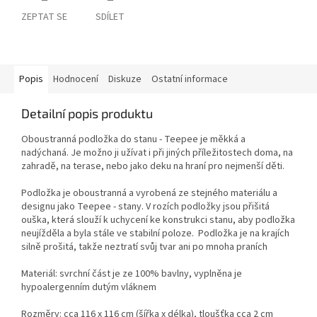
ZEPTAT SE
SDÍLET
Popis
Hodnocení
Diskuze
Ostatní informace
Detailní popis produktu
Oboustranná podložka do stanu - Teepee je měkká a
nadýchaná. Je možno ji užívat i při jiných příležitostech doma, na
zahradě, na terase, nebo jako deku na hraní pro nejmenší děti.
Podložka je oboustranná a vyrobená ze stejného materiálu a
designu jako Teepee - stany. V rozích podložky jsou přišitá
ouška, která slouží k uchycení ke konstrukci stanu, aby podložka
neujížděla a byla stále ve stabilní poloze. Podložka je na krajích
silně prošitá, takže neztratí svůj tvar ani po mnoha praních
Materiál: svrchní část je ze 100% bavlny, vyplněna je
hypoalergenním dutým vláknem
Rozměry: cca 116 x 116 cm (šířka x délka), tloušťka cca 2 cm