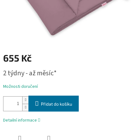
655 Kč
Měrná
2 týdny - až měsíc*
cena:
Možnosti doručení
Přidat do košíku
Detailní informace