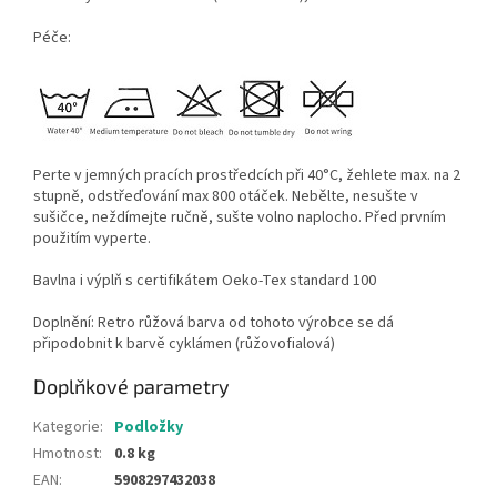
Péče:
Perte v jemných pracích prostředcích při 40°C, žehlete max. na 2
stupně, odstřeďování max 800 otáček. Nebělte, nesušte v
sušičce, neždímejte ručně, sušte volno naplocho. Před prvním
použitím vyperte.
Bavlna i výplň s certifikátem Oeko-Tex standard 100
Doplnění: Retro růžová barva od tohoto výrobce se dá
připodobnit k barvě cyklámen (růžovofialová)
Doplňkové parametry
Kategorie
:
Podložky
Hmotnost
:
0.8 kg
EAN
:
5908297432038