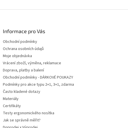
Z
á
p
a
Informace pro Vás
t
Obchodní podmínky
í
Ochrana osobních údajů
Moje objednávka
Vrácení zboží, výměna, reklamace
Doprava, platby a balení
Obchodní podmínky - DÁRKOVÉ POUKAZY
Podmínky pro akce typu 2+1, 3+1, zdarma
Často kladené dotazy
Materiály
Certifikáty
Testy ergonomického nosítka
Jak se správně měřit?
Doprodej x Výprodej