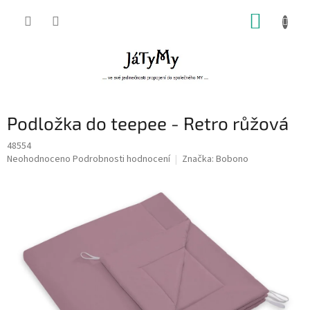
Přejít
NÁKUP
na
obsah
KOŠÍK
Podložka do teepee - Retro růžová
48554
Průměrné
Neohodnoceno
Podrobnosti hodnocení
Značka:
Bobono
hodnocení
produktu
je
0,0
z
5
hvězdiček.