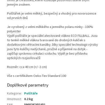
Uvnitř je chrastítko, které vzbuzuje pozornost dítěte svým
jemným zvukem.
Polštářek je velmi měkký, bezpečný a vhodný pro novorozence
od prvních dnů
Je vyrobený z velmi měkkého a jemného polaru minky - 100%
polyester
Výplň polštáře je speciální atestované vlákno ECO FILLBALL. Jsou
to tenké měkké vlákna tvarované do drobných kuliček s
dodatkovými větracími kanálky. Díky speciální technologii výroby
jsou tyto kuličky nadýchané, pružné a příjemné na dotyk -
zajišťuji správnou cirkulaci vzduchu. Výplň je bez přídavku
optických rozjasňovačů
Rozměr: cca 40 cm (+/- 2 cm)
Vše s certifikátem Oeko-Tex Standard 100
Doplňkové parametry
Kategorie
:
Polštáře
Hmotnost
:
0.2 kg
EAN
:
5908297433431