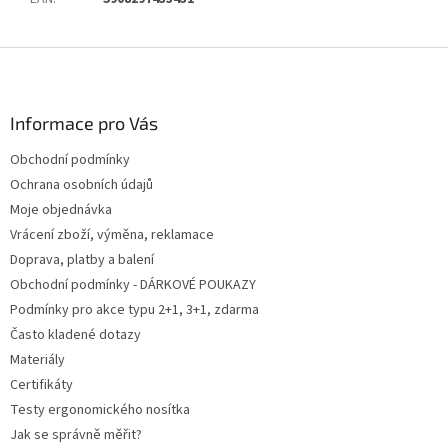
Z
á
p
a
Informace pro Vás
t
Obchodní podmínky
í
Ochrana osobních údajů
Moje objednávka
Vrácení zboží, výměna, reklamace
Doprava, platby a balení
Obchodní podmínky - DÁRKOVÉ POUKAZY
Podmínky pro akce typu 2+1, 3+1, zdarma
Často kladené dotazy
Materiály
Certifikáty
Testy ergonomického nosítka
Jak se správně měřit?