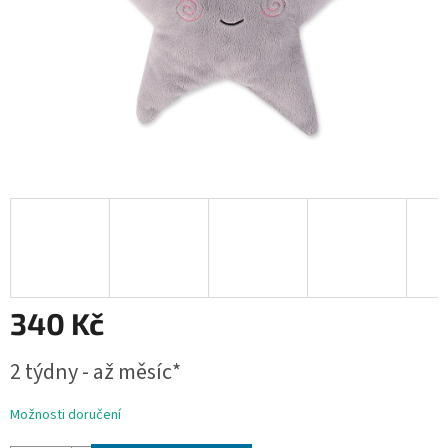
340 Kč
Měrná
2 týdny - až měsíc*
cena:
Možnosti doručení