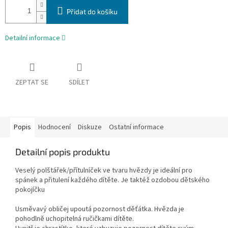
Přidat do košíku
Detailní informace
ZEPTAT SE
SDÍLET
Popis
Hodnocení
Diskuze
Ostatní informace
Detailní popis produktu
Veselý polštářek/přítulníček ve tvaru hvězdy je ideální pro
spánek a přitulení každého dítěte. Je taktéž ozdobou dětského
pokojíčku
Usměvavý obličej upoutá pozornost děťátka. Hvězda je
pohodlně uchopitelná ručičkami dítěte.