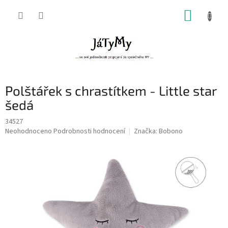
Přejít
NÁKUP
na
obsah
KOŠÍK
Polštářek s chrastítkem - Little star
šedá
34527
Průměrné
Neohodnoceno
Podrobnosti hodnocení
Značka:
Bobono
hodnocení
produktu
je
0,0
z
5
hvězdiček.