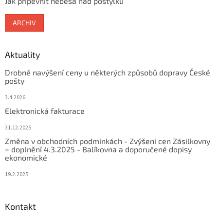
Jak připevnit nebesa nad postýlku
ARCHIV
Aktuality
Drobné navýšení ceny u některých způsobů dopravy České
pošty
3.4.2026
Elektronická fakturace
31.12.2025
Změna v obchodních podmínkách - Zvýšení cen Zásilkovny
+ doplnění 4.3.2025 - Balíkovna a doporučené dopisy
ekonomické
19.2.2025
Kontakt