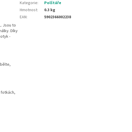
Kategorie
:
Polštáře
Hmotnost
:
0.3 kg
EAN
:
5902366002238
. Jsou to
álky. Díky
otyk -
bělte,
 fotkách,