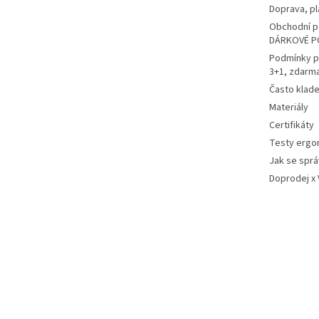
Doprava, pl
Obchodní p
DÁRKOVÉ P
Podmínky p
3+1, zdarm
Často klad
Materiály
Certifikáty
Testy ergo
Jak se sprá
Doprodej x