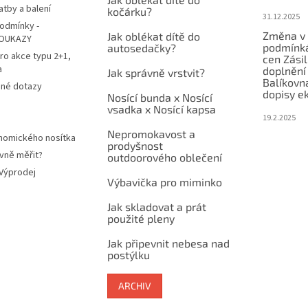
atby a balení
kočárku?
31.12.2025
odmínky -
Změna v 
Jak oblékat dítě do
OUKAZY
podmínká
autosedačky?
ro akce typu 2+1,
cen Zási
a
doplnění
Jak správně vrstvit?
Balíkovn
ené dotazy
dopisy e
Nosící bunda x Nosící
vsadka x Nosící kapsa
19.2.2025
Nepromokavost a
nomického nosítka
prodyšnost
vně měřit?
outdoorového oblečení
 Výprodej
Výbavička pro miminko
Jak skladovat a prát
použité pleny
Jak připevnit nebesa nad
postýlku
ARCHIV