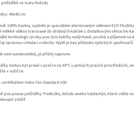
2 polštářků ve tvaru Hvězdy
ěry: 40x40 cm
riál: 100% bavlna, vyplněn je speciálním atestovaným vláknem ECO FILLBALL
é měkké vlákna tvarované do drobných kuliček s dodatkovými větracími kan
ální technologii výroby jsou tyto kuličky nadýchané, pružné a příjemné na d
ťuji správnou cirkulaci vzduchu. Výplň je bez přídavku optických zjasňovačů
ak není sundavatelný, je přišitý napevno
tářky mohou být prané v pračce na 30°C v jemných pracích prostředcích, ne
šte v sušičce.
s certifikátem Oeko-Tex Standard 100
ně jsou pouze polštářky. Podložku, hnízdo anebo baldachýn, které vidíte na
dokoupit zvlášť