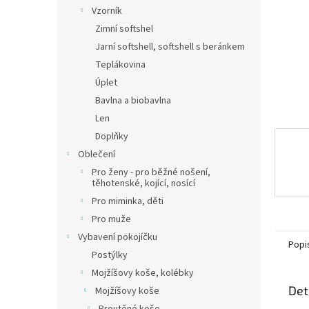
n
Vzorník
e
Zimní softshel
l
Jarní softshell, softshell s beránkem
Teplákovina
Úplet
Bavlna a biobavlna
Len
Doplňky
Oblečení
Pro ženy - pro běžné nošení,
těhotenské, kojící, nosící
Pro miminka, děti
Pro muže
Vybavení pokojíčku
Popi
Postýlky
Mojžíšovy koše, kolébky
Det
Mojžíšovy koše