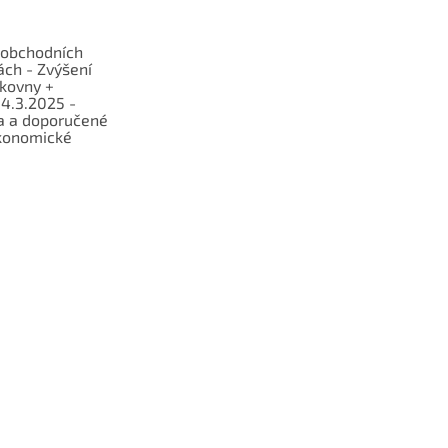
obchodních
ch - Zvýšení
lkovny +
 4.3.2025 -
a a doporučené
konomické