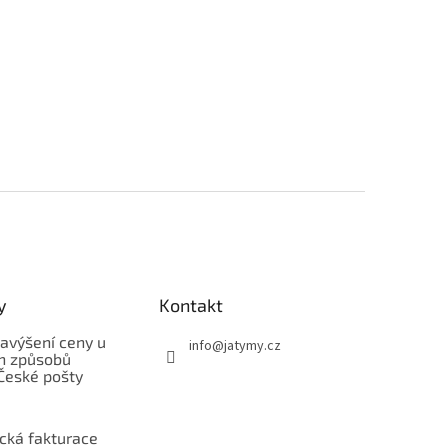
y
Kontakt
avýšení ceny u
info
@
jatymy.cz
h způsobů
České pošty
ická fakturace