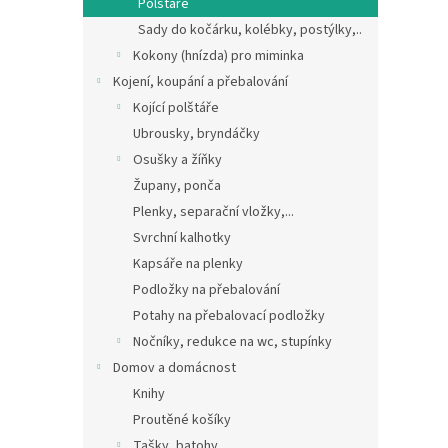
Polštáře
Sady do kočárku, kolébky, postýlky,..
Kokony (hnízda) pro miminka
Kojení, koupání a přebalování
Kojící polštáře
Ubrousky, bryndáčky
Osušky a žíňky
Župany, ponča
Plenky, separační vložky,...
Svrchní kalhotky
Kapsáře na plenky
Podložky na přebalování
Potahy na přebalovací podložky
Nočníky, redukce na wc, stupínky
Domov a domácnost
Knihy
Proutěné košíky
Tašky, batohy,...