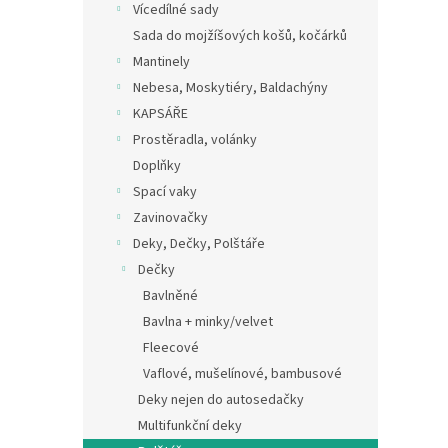
Vícedílné sady
Sada do mojžíšových košů, kočárků
Mantinely
Nebesa, Moskytiéry, Baldachýny
KAPSÁŘE
Prostěradla, volánky
Doplňky
Spací vaky
Zavinovačky
Deky, Dečky, Polštáře
Dečky
Bavlněné
Bavlna + minky/velvet
Fleecové
Vaflové, mušelínové, bambusové
Deky nejen do autosedačky
Multifunkční deky