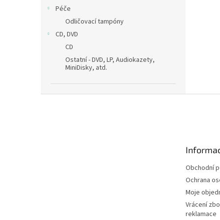
Péče
Odličovací tampóny
CD, DVD
CD
Ostatní - DVD, LP, Audiokazety,
MiniDisky, atd.
Z
á
p
a
t
Informac
í
Obchodní 
Ochrana os
Moje objed
Vrácení zbo
reklamace