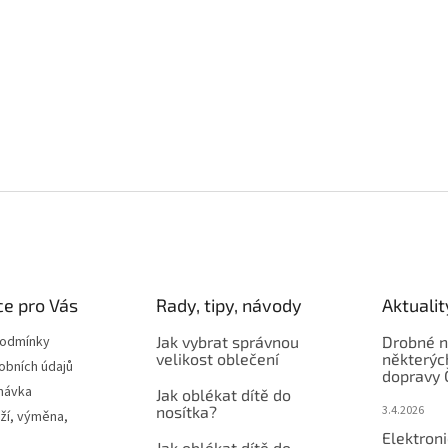
e pro Vás
Rady, tipy, návody
Aktualit
podmínky
Jak vybrat správnou
Drobné n
velikost oblečení
některýc
obních údajů
dopravy 
návka
Jak oblékat dítě do
nosítka?
3.4.2026
ží, výměna,
Elektron
Jak oblékat dítě do