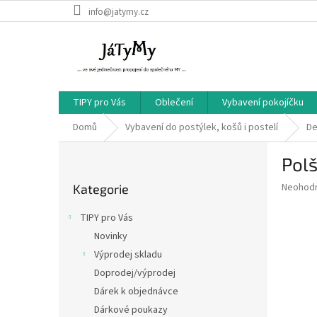
Přejít
info@jatymy.cz
na
obsah
TIPY pro Vás
Oblečení
Vybavení pokojíčku
Domů
Vybavení do postýlek, košů i postelí
De
P
Polš
o
Přeskočit
s
Průměr
Neohod
Kategorie
kategorie
t
hodnoce
r
produkt
TIPY pro Vás
a
je
Novinky
0,0
n
z
Výprodej skladu
n
5
í
Doprodej/výprodej
hvězdič
p
Dárek k objednávce
a
Dárkové poukazy