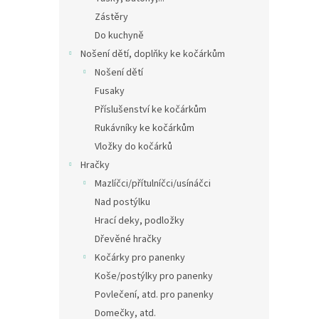
Zástěry
Do kuchyně
Nošení dětí, doplňky ke kočárkům
Nošení dětí
Fusaky
Příslušenství ke kočárkům
Rukávníky ke kočárkům
Vložky do kočárků
Hračky
Mazlíčci/přítulníčci/usínáčci
Nad postýlku
Hrací deky, podložky
Dřevěné hračky
Kočárky pro panenky
Koše/postýlky pro panenky
Povlečení, atd. pro panenky
Domečky, atd.