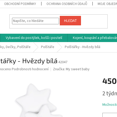
OBCHODNÍ PODMÍNKY
OCHRANA OSOBNÍCH ÚDAJŮ
MOJE OBJED
HLEDAT
Vybavení do postýlek, košů i postelí
Kojení, koupání a přebalován
ky, Dečky, Polštáře
Polštáře
Polštářky - Hvězdy bílá
tářky - Hvězdy bílá
42047
né
noceno
Podrobnosti hodnocení
Značka:
My sweet baby
ní
450
u
Měrná
2 týdn
cena:
ek.
Možnosti