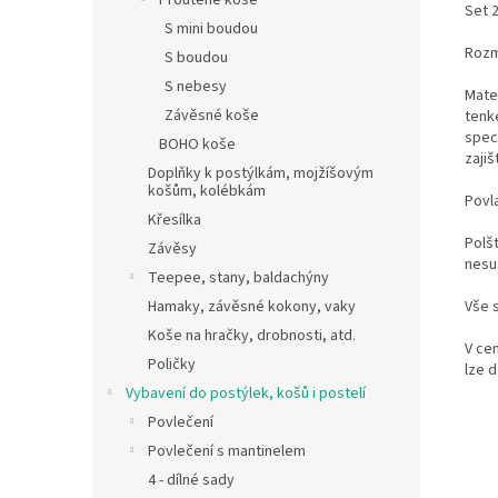
Proutěné koše
Set 
S mini boudou
Rozm
S boudou
S nebesy
Mate
Závěsné koše
tenk
speci
BOHO koše
zajiš
Doplňky k postýlkám, mojžíšovým
košům, kolébkám
Povl
Křesílka
Polš
Závěsy
nesu
Teepee, stany, baldachýny
Vše 
Hamaky, závěsné kokony, vaky
Koše na hračky, drobnosti, atd.
V ce
Poličky
lze 
Vybavení do postýlek, košů i postelí
Povlečení
Povlečení s mantinelem
4 - dílné sady