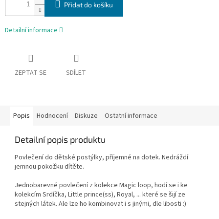
Přidat do košíku
Detailní informace
ZEPTAT SE
SDÍLET
Popis
Hodnocení
Diskuze
Ostatní informace
Detailní popis produktu
Povlečení do dětské postýlky, příjemné na dotek. Nedráždí
jemnou pokožku dítěte.
Jednobarevné povlečení z kolekce Magic loop, hodí se i ke
kolekcím Srdíčka, Little prince(ss), Royal, ... které se šijí ze
stejných látek. Ale lze ho kombinovat i s jinými, dle libosti :)