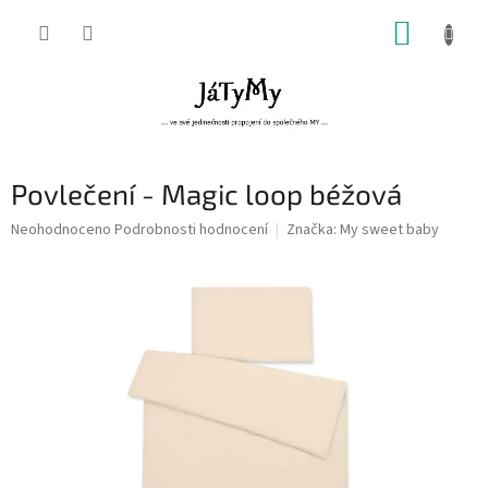
Přejít
NÁKUP
na
obsah
KOŠÍK
Povlečení - Magic loop béžová
Průměrné
Neohodnoceno
Podrobnosti hodnocení
Značka:
My sweet baby
hodnocení
produktu
je
0,0
z
5
hvězdiček.