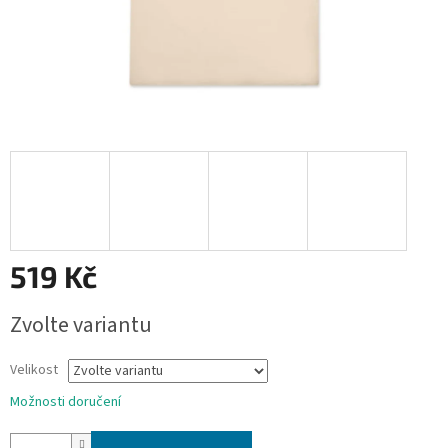
519 Kč
Měrná
Zvolte variantu
cena:
Velikost
Možnosti doručení