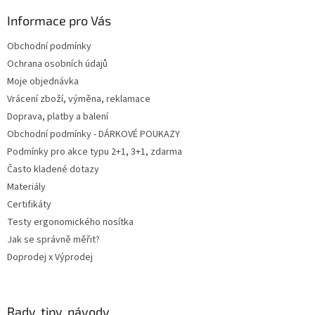
p
a
Informace pro Vás
t
Obchodní podmínky
í
Ochrana osobních údajů
Moje objednávka
Vrácení zboží, výměna, reklamace
Doprava, platby a balení
Obchodní podmínky - DÁRKOVÉ POUKAZY
Podmínky pro akce typu 2+1, 3+1, zdarma
Často kladené dotazy
Materiály
Certifikáty
Testy ergonomického nosítka
Jak se správně měřit?
Doprodej x Výprodej
Rady, tipy, návody