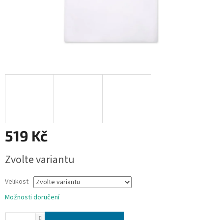
519 Kč
Měrná
Zvolte variantu
cena:
Velikost
Možnosti doručení