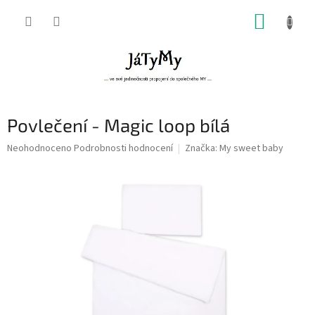
Přejít
NÁKUP
na
obsah
KOŠÍK
Povlečení - Magic loop bílá
Průměrné
Neohodnoceno
Podrobnosti hodnocení
Značka:
My sweet baby
hodnocení
produktu
je
0,0
z
5
hvězdiček.