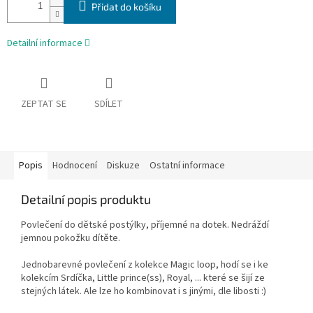
Přidat do košíku
Detailní informace
ZEPTAT SE
SDÍLET
Popis
Hodnocení
Diskuze
Ostatní informace
Detailní popis produktu
Povlečení do dětské postýlky, příjemné na dotek. Nedráždí
jemnou pokožku dítěte.
Jednobarevné povlečení z kolekce Magic loop, hodí se i ke
kolekcím Srdíčka, Little prince(ss), Royal, ... které se šijí ze
stejných látek. Ale lze ho kombinovat i s jinými, dle libosti :)