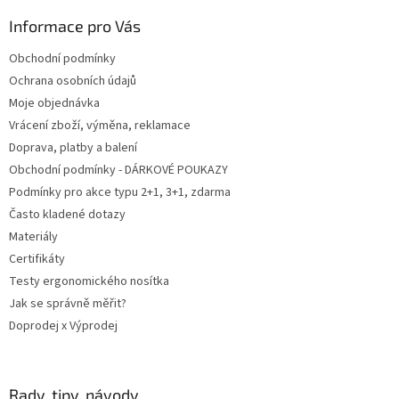
p
a
Informace pro Vás
t
Obchodní podmínky
í
Ochrana osobních údajů
Moje objednávka
Vrácení zboží, výměna, reklamace
Doprava, platby a balení
Obchodní podmínky - DÁRKOVÉ POUKAZY
Podmínky pro akce typu 2+1, 3+1, zdarma
Často kladené dotazy
Materiály
Certifikáty
Testy ergonomického nosítka
Jak se správně měřit?
Doprodej x Výprodej
Rady, tipy, návody