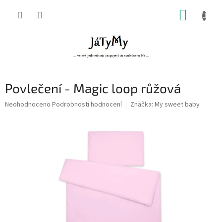
Přejít
NÁKUP
na
obsah
KOŠÍK
Povlečení - Magic loop růžová
Průměrné
Neohodnoceno
Podrobnosti hodnocení
Značka:
My sweet baby
hodnocení
produktu
je
0,0
z
5
hvězdiček.