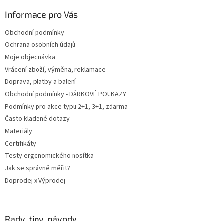
p
a
Informace pro Vás
t
Obchodní podmínky
í
Ochrana osobních údajů
Moje objednávka
Vrácení zboží, výměna, reklamace
Doprava, platby a balení
Obchodní podmínky - DÁRKOVÉ POUKAZY
Podmínky pro akce typu 2+1, 3+1, zdarma
Často kladené dotazy
Materiály
Certifikáty
Testy ergonomického nosítka
Jak se správně měřit?
Doprodej x Výprodej
Rady, tipy, návody