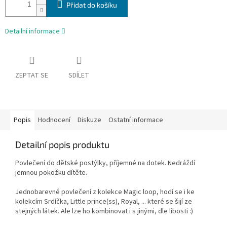
Přidat do košíku
Detailní informace
ZEPTAT SE
SDÍLET
Popis
Hodnocení
Diskuze
Ostatní informace
Detailní popis produktu
Povlečení do dětské postýlky, příjemné na dotek. Nedráždí
jemnou pokožku dítěte.
Jednobarevné povlečení z kolekce Magic loop, hodí se i ke
kolekcím Srdíčka, Little prince(ss), Royal, ... které se šijí ze
stejných látek. Ale lze ho kombinovat i s jinými, dle libosti :)