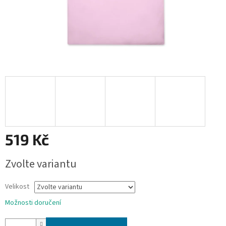
519 Kč
Měrná
Zvolte variantu
cena:
Velikost
Možnosti doručení