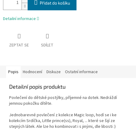
Přidat do košíku
Detailní informace
ZEPTAT SE
SDÍLET
Popis
Hodnocení
Diskuze
Ostatní informace
Detailní popis produktu
Povlečení do dětské postýlky, příjemné na dotek. Nedráždí
jemnou pokožku dítěte.
Jednobarevné povlečení z kolekce Magic loop, hodí se i ke
kolekcím Srdíčka, Little prince(ss), Royal, ... které se šijí ze
stejných látek. Ale lze ho kombinovat i s jinými, dle libosti :)