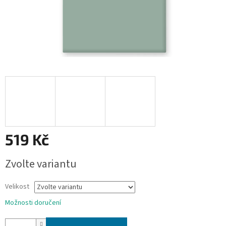
519 Kč
Měrná
Zvolte variantu
cena:
Velikost
Možnosti doručení