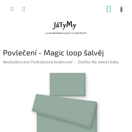
Přejít
NÁKUP
na
obsah
KOŠÍK
Povlečení - Magic loop šalvěj
Průměrné
Neohodnoceno
Podrobnosti hodnocení
Značka:
My sweet baby
hodnocení
produktu
je
0,0
z
5
hvězdiček.