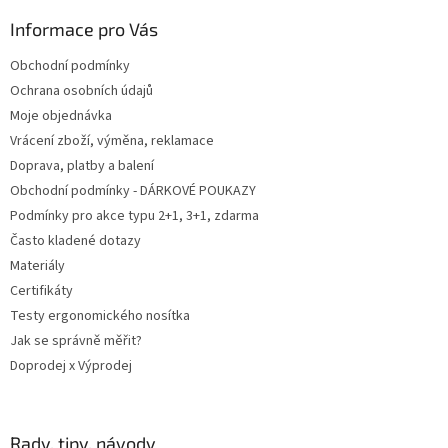
p
a
Informace pro Vás
t
Obchodní podmínky
í
Ochrana osobních údajů
Moje objednávka
Vrácení zboží, výměna, reklamace
Doprava, platby a balení
Obchodní podmínky - DÁRKOVÉ POUKAZY
Podmínky pro akce typu 2+1, 3+1, zdarma
Často kladené dotazy
Materiály
Certifikáty
Testy ergonomického nosítka
Jak se správně měřit?
Doprodej x Výprodej
Rady, tipy, návody