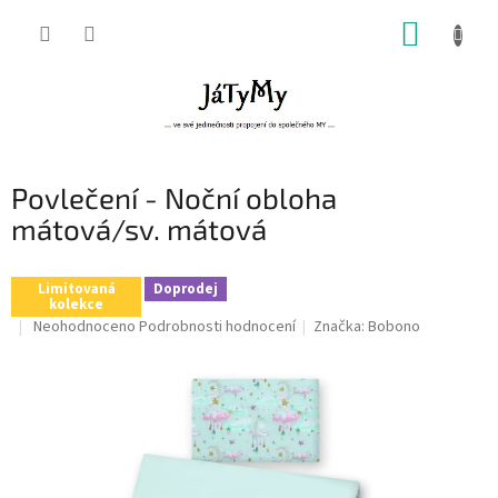
Přejít
NÁKUP
na
obsah
KOŠÍK
Povlečení - Noční obloha
mátová/sv. mátová
Limitovaná
Doprodej
kolekce
Průměrné
Neohodnoceno
Podrobnosti hodnocení
Značka:
Bobono
hodnocení
produktu
je
0,0
z
5
hvězdiček.