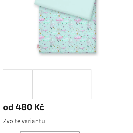
od
480 Kč
Měrná
Zvolte variantu
cena: