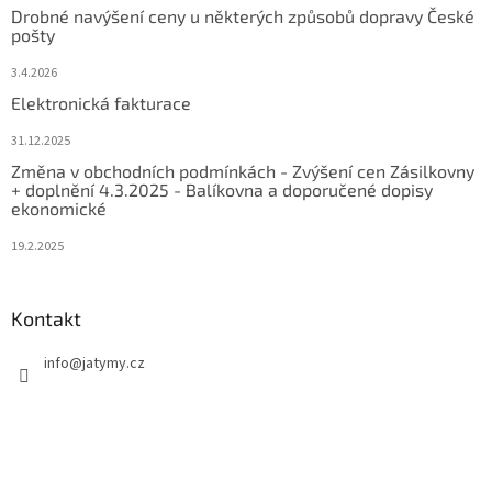
Drobné navýšení ceny u některých způsobů dopravy České
pošty
3.4.2026
Elektronická fakturace
31.12.2025
Změna v obchodních podmínkách - Zvýšení cen Zásilkovny
+ doplnění 4.3.2025 - Balíkovna a doporučené dopisy
ekonomické
19.2.2025
Kontakt
info
@
jatymy.cz