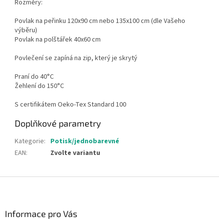
Rozměry:
Povlak na peřinku 120x90 cm nebo 135x100 cm (dle Vašeho
výběru)
Povlak na polštářek 40x60 cm
Povlečení se zapíná na zip, který je skrytý
Praní do 40°C
Žehlení do 150°C
S certifikátem Oeko-Tex Standard 100
Doplňkové parametry
Kategorie
:
Potisk/jednobarevné
EAN
:
Zvolte variantu
Z
á
p
a
Informace pro Vás