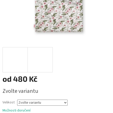
od
480 Kč
Měrná
Zvolte variantu
cena:
Velikost
Možnosti doručení