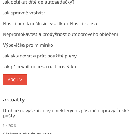
Jak oblékat dítě do autosedačky?
Jak správně vrstvit?
Nosící bunda x Nosící vsadka x Nosící kapsa
Nepromokavost a prodyšnost outdoorového oblečení
Výbavička pro miminko
Jak skladovat a prát použité pleny
Jak připevnit nebesa nad postýlku
ARCHIV
Aktuality
Drobné navýšení ceny u některých způsobů dopravy České
pošty
3.4.2026
Elektronická fakturace