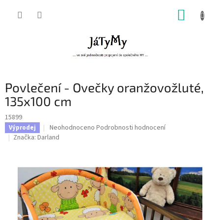
Přejít
NÁKUP
na
obsah
KOŠÍK
Povlečení - Ovečky oranžovožluté,
135x100 cm
15899
Průměrné
Neohodnoceno
Podrobnosti hodnocení
Výprodej
hodnocení
Značka:
Darland
produktu
je
0,0
z
5
hvězdiček.