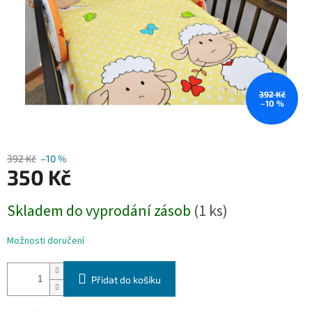
392 Kč
–10 %
392 Kč
–10 %
350 Kč
Měrná
Skladem do vyprodání zásob
(1 ks)
cena:
Možnosti doručení
Přidat do košíku