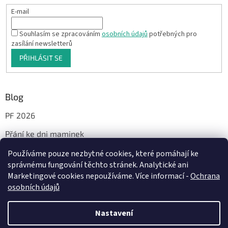
E-mail
Souhlasím se zpracováním
osobních údajů
potřebných pro
zasílání newsletterů
PŘIHLÁSIT SE
Blog
PF 2026
Přání ke dni maminek
Používáme pouze nezbytné cookies, které pomáhají ke
správnému fungování těchto stránek. Analytické ani
Facebook
Marketingové cookies nepoužíváme. Více informací -
Ochrana
osobních údajů
Nastavení
Vytvořil Shoptet