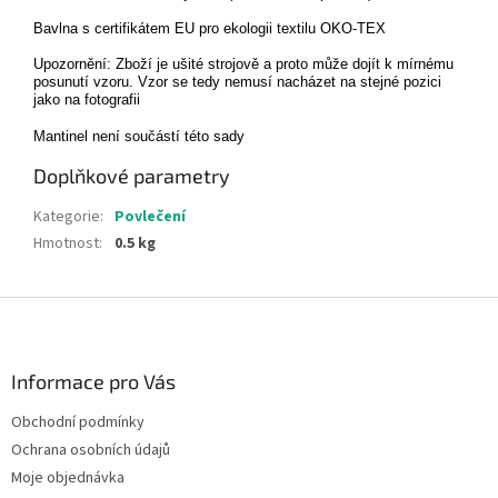
Bavlna s certifikátem EU pro ekologii textilu OKO-TEX
Upozornění: Zboží je ušité strojově a proto může dojít k mírnému
posunutí vzoru. Vzor se tedy nemusí nacházet na stejné pozici
jako na fotografii
Mantinel není součástí této sady
Doplňkové parametry
Kategorie
:
Povlečení
Hmotnost
:
0.5 kg
Z
á
p
a
Informace pro Vás
t
Obchodní podmínky
í
Ochrana osobních údajů
Moje objednávka